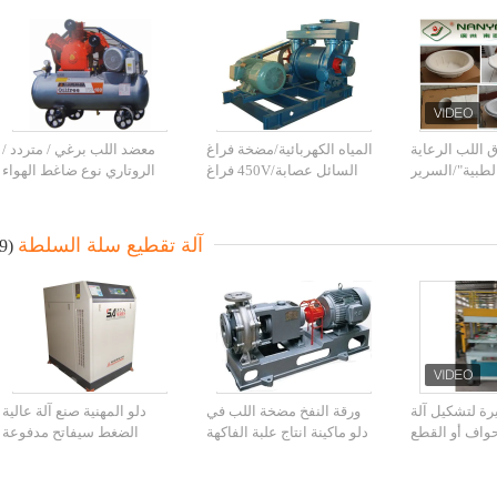
اللب الرعاية
المياه الكهربائية/مضخة فراغ
معضد اللب برغي / متردد /
لطبية"/السرير
السائل عصابة/450V فراغ
الروتاري نوع ضاغط الهواء
كلي"/"المبولة
مضخة 220 فولت-المياه
وانطلاقا من الحزام
وعاء"
آلة تقطيع سلة السلطة
(9)
رة لتشكيل آلة
ورقة النفخ مضخة اللب في
دلو المهنية صنع آلة عالية
واف أو القطع
دلو ماكينة انتاج علبة الفاكهة
الضغط سيفاتح مدفوعة
 بضغط 20 طن
المسمار ضرار/دوارة الهواء
الضاغط