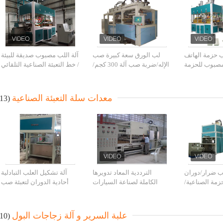
ب حزمة الهاتف
لب الورق سعة كبيرة صب
آلة اللب مصبوب صديقة للبيئة
صبوب للحزمة
الإله/ضربة صب آلة 300 كجم/
/ خط التعبئة الصناعية التلقائي
اخلية الصناعية
ساعة
بالكامل
معدات سلة التعبئة الصناعية
(13)
ب ضرار/دوران
الترددية المعاد تدويرها
آلة تشكيل العلب التبادلية
زمة الصناعية/
الكاملة لصناعة السيارات
أحادية الدوران لتعبئة صب
زهرة وعاء
مصبوب لب آلة انتاج البذر
اللب
وعاء
علبة السرير و آلة زجاجات البول
(10)