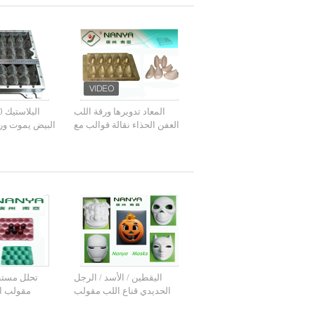
المعاد تدويرها ورقة اللب
العفن الحذاء نقالة قوالب مع
البيض يموت ور
اللون البرونزي
قوالب الألومن
باستخدام
اليقطين / الأسد / الرجل
تحلل مستط
الحديدي قناع اللب مقولب
مقولب ال
المنتجات للحزب الديكور
الفاكهة مع 20 الت