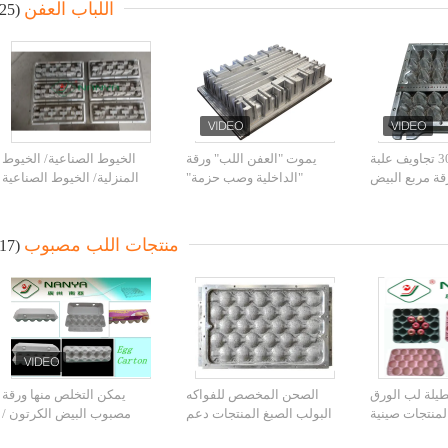
اللباب العفن
(25)
البلاستيك 30 تجاويف علبة
يموت "العفن اللب" ورقة
الخيوط الصناعية/ الخيوط
قة مربع البيض
"الداخلية وصب حزمة"
المنزلية/ الخيوط الصناعية
يوم مع التصنيع
الصناعية من الألومنيوم
 الحاسب الآلي
منتجات اللب مصبوب
(17)
يلة لب الورق
الصحن المخصص للفواكه
يمكن التخلص منها ورقة
منتجات صينية
البولب الصبغ المنتجات دعم
مصبوب البيض الكرتون /
جاويف
القش / الخشب البولب
صندوق البيض / علبة البيض