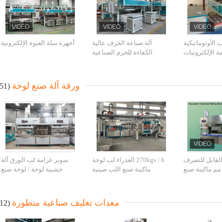
ب الأوتوماتيكية
آلة صناعة الخزف عالية
أجهزة سلة العبوة الإلكترونية
ة الإلكترونيات
الكفاءة للحزم الصناعية
اخلية / آلة صنع
اللب الصناعية
ورقة آلة صنع لوحة
(51)
لقابل للتصرف
270kgs / h العذراء لب لوحة
سوبر غرامة لب الورق آلة
90 * 600 مم ماكينة صنع
ماكينة صنع اللب صينية
خشبية لوحة / لوحة صنع
الألواح الورقية
المعدات
2000PCS آلة / ساعة
معدات تغليف صناعية متطورة
(12)