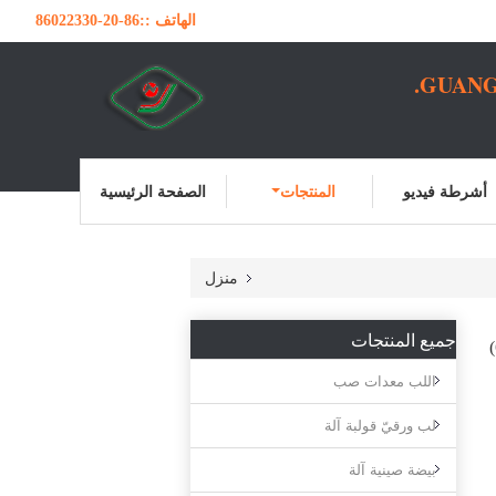
الهاتف ::
86-20-86022330
GUANG
أشرطة فيديو
المنتجات
الصفحة الرئيسية
منزل
جميع المنتجات
اللب معدات صب
لب ورقيّ قولبة آلة
بيضة صينية آلة