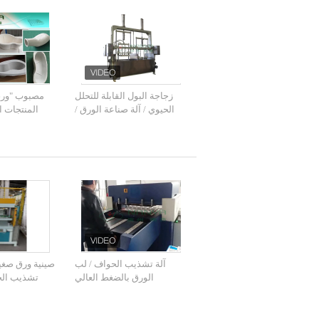
زجاجة البول القابلة للتحلل
مصبوب "ورق 
الحيوي / آلة صناعة الورق /
المنتجات ا
الآلات
عموم/"علبة ال
آلة تشذيب الحواف / لب
صينية ورق صغي
الورق بالضغط العالي
تشذيب الح
يدويًا