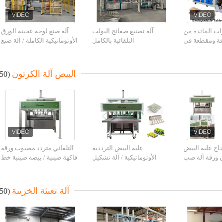
وات المائدة من
آلة تصنيع صفائح البولب
آلة صنع لوحة عجينة الورق
فة ومقطعة في
التلقائية بالكامل
الأوتوماتيكية الكاملة / آلة صنع
لب بشهادة CE
صندوق وجبة الورق
البيض آلة الكرتون
(50)
اج علبة البيض
علبة البيض الترددية
التلقائي متردد مصبوب ورقة
 ورقة آلة صب
الأوتوماتيكية / آلة تشكيل
فاكهة صينية / بيضة صينية خط
الترددية
عجينة الورق المقوى بالبيض
الانتاج / 1000PCS / H
1000 قطعة / ساعة
آلة تعبئة الخزينة
(50)