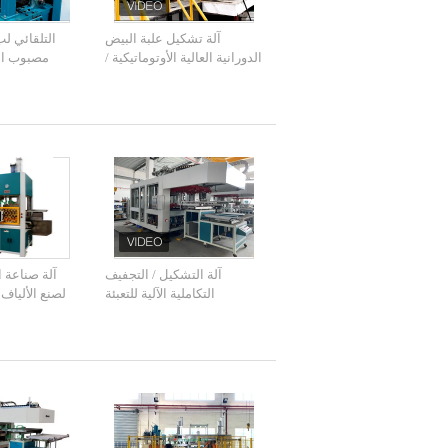
آلة تشكيل علبة البيض
التلقائي ل
الدورانية العالية الأوتوماتيكية /
مصبوب الب
خط إنتاج كرتون البيض
البيض صدفي 
آلة التشكيل / التجفيف
آلة صناعة ا
التكاملية الآلية للتعبئة
لصنع الألياف
والتغليف الراقية 48kw