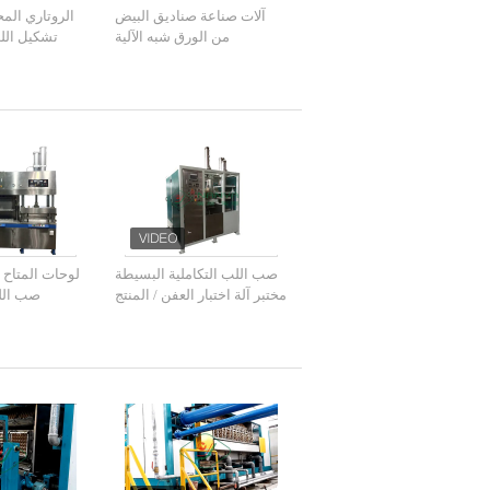
آلات صناعة صناديق البيض
الروتاري المح
من الورق شبه الآلية
تشكيل ال
لل
صب اللب التكاملية البسيطة
لوحات المتاح 
مختبر آلة اختبار العفن / المنتج
صب اللب