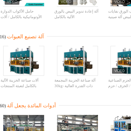
ب الورق نفايات
آلة إعادة تدوير البيض بالورق
حامل الأكواب الدوارة
يض آلة صينية
الآلية بالكامل
الأوتوماتيكية بالكامل / آلات
صب الماكينات
تشكيل صواني البيض
آلة تصنيع العبوات
(16)
لحزم الصناعية
آلة صناعة الخزينة المجمعة
آلات صناعة الخزينة الآلية
 / الخزف / حزم
ذات القدرة العالية 30kg-
بالكامل لتعبئة المنتجات
الفاخرة
300kg/H التشكيل الحراري
الإلكترونية وتعبئة الهدايا
أدوات المائدة يجعل آلة
(60)