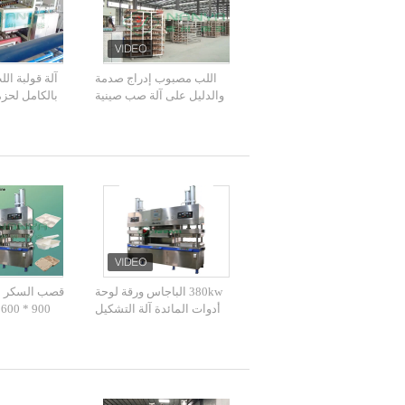
اللب مصبوب إدراج صدمة
آلة قولبة الل
والدليل على آلة صب صينية
بالكامل لحزم
450V
الصناعية الد
حزمة 
380kw الباجاس ورقة لوحة
قصب السكر ا
أدوات المائدة آلة التشكيل
0
الحراري