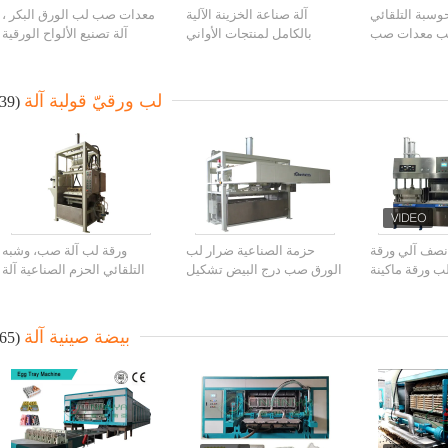
وسبة التلقائي
آلة صناعة الخزينة الآلية
معدات صب لب الورق البكر ،
لب معدات صب
بالكامل لمنتجات الأواني
آلة تصنيع الألواح الورقية
البيض الكرتون
المائية / آلة صنع الأواني
القابل للتصرف
المائية الخزينة / آلة الأواني
المائية
لب ورقيّ قولبة آلة
(39)
نصف آلي ورقة
حزمة الصناعية ضرار لب
ورقة لب آلة صب، وشبه
 ورقة ماكينة
الورق صب درج البيض تشكيل
التلقائي الحزم الصناعية آلة
آلة/1 اسطوانة
تشكيل
بيضة صينية آلة
(65)