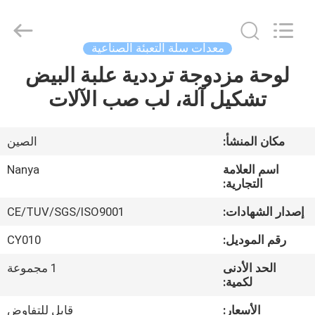
Nanya
Pulp
Molding
Equipment
Co.,
معدات سلة التعبئة الصناعية
Ltd..
All
Rights
لوحة مزدوجة ترددية علبة البيض
الصفحة
Reserved.
تشكيل آلة، لب صب الآلات
الرئيسية
منتجات
مكان المنشأ:
الصين
اسم العلامة
Nanya
أشرطة
التجارية:
فيديو
إصدار الشهادات:
CE/TUV/SGS/ISO9001
رقم الموديل:
CY010
عرض
الحد الأدنى
1 مجموعة
الواقع
لكمية:
الافتراضي
الأسعار:
قابل للتفاوض