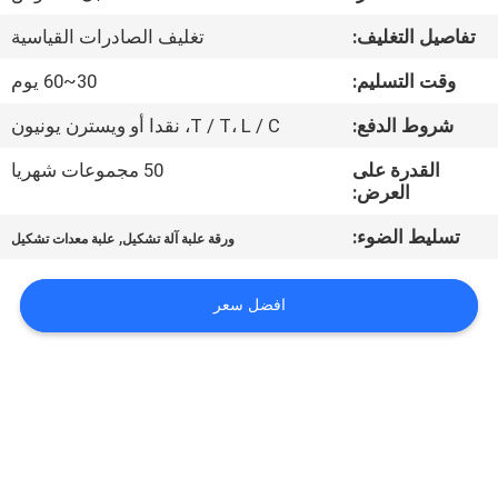
تفاصيل التغليف:
تغليف الصادرات القياسية
معلومات
وقت التسليم:
30~60 يوم
عنا
شروط الدفع:
T / T، L / C، نقدا أو ويسترن يونيون
جولة
القدرة على
50 مجموعات شهريا
العرض:
في
المعمل
تسليط الضوء:
,
ورقة علبة آلة تشكيل
علبة معدات تشكيل
مراقبة
افضل سعر
الجودة
اتصل
بنا