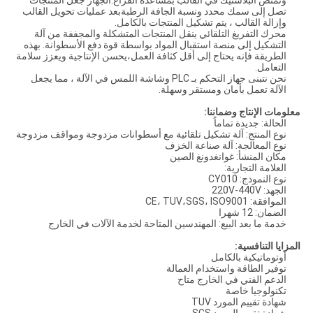
وتمتص البلاستيك في القالب بمساعدة الفراغ.الجهاز جعل المنتجات
تصل إلى سمك محدد ونسبة الجافة الرطبةبعد عمليات تحويل القالب
وإزالة القالب ، يتم تشكيل المنتجات بالكامل.
محرك التفريغ التلقائي ينقل المنتجات المتشكلة والمجففة من آلة
التشكيل إلى منصة استقبال المواد بواسطة قوة دفع الأسطوانة. بهذه
الطريقة فإنه يحتاج إلى أقل كثافة العمل،يحسن الإنتاجية ويعزز سلامة
التعامل.
نحن نتبنى جهاز التحكم بـ PLC وشاشة اللمس في الآلة ، مما يجعل
الآلة تعمل بأمان ومستقر وسهلة.
معلومات الإنتاج وضماننا:
الحالة: جديدة تماماً
نوع المنتج: آلة تشكيل تلقائية مع أسطوانات مزدوجة ومواقف مزدوجة
نوع المعالجة: آلة صناعة الخزف
مكان المنشأ: غوانغدونغ الصين
العلامة التجارية:
نوع النموذج: CY010
الجهد: 220V-440V
الموافقة: CE، TUV،SGS، ISO9001
الضمان: 12 شهرا
خدمة ما بعد البيع: المهندسين المتاحة لخدمة الآلات في الخارج
المزايا التنافسية:
أوتوماتيكية بالكامل
توفير الطاقة واستخدام العمالة
الدعم الفني في الخارج متاح
تكنولوجيا خاصة
شهادة تقييم المورد TUV