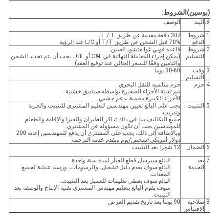
(بوسين)
الشروط:
لا.
البند
الوصف
1
شروط
30٪ دفعة مقدمة عن طريق T / T،
الدفع
70% قبل الشحن عن طريق T/T أو L/C عند الرؤية
2
شروط
قاعدة فوبي غوانغتشو، الصين
التسليم
(يمكن إجراء المعاملة النهائية في C&F أو CIF ، يجب أن يتم تحديد الشحن
والتأمين وفقًا للسعر الحالي عند توقيع العقد).
3
وقت
30-60 يوما
التسليم
4
حزم
حزم مناسبة للنقل البحري
يتم تعبئة الأجزاء الصغيرة بواسطة صناديق خشبية.
الأجزاء الكبيرة محمية بدعم خشبي.
5
التثبيت
يجب على البائع تعيين مهندسين لتعليم المشتري للتثبيت والجربة
وتدريب.
جميع التكاليف بما في ذلك تذاكر الطيران والفيزا والإقامة والطعام
للمهندسين يجب أن تكون مسؤولة عن المشتري.
وبالإضافة إلى ذلك، يجب على المشتري أن يدفع للمهندسين إعانة 200
دولار أمريكي/شخص/يوم ويقدم خدمة الترجمة.
6
الضمان
12 شهراً بعد التثبيت
7
بعد
البائع سيرسل قطع الغيار لمدة سنة واحدة
الخدمة
البائع سوف يقدم دليل تشغيل، والرسومات، ورسم عملية لجميع
المعدات.
البائع سوف يعطي تعليمات للعميل بعد التثبيت.
سوف يقوم البائع بتعليم مهندس المشتري تقنية الإنتاج والوصفة بعد
التثبيت.
8
صلاحية
90 يوماً بعد تاريخ تقديم العرض
الاقتباس