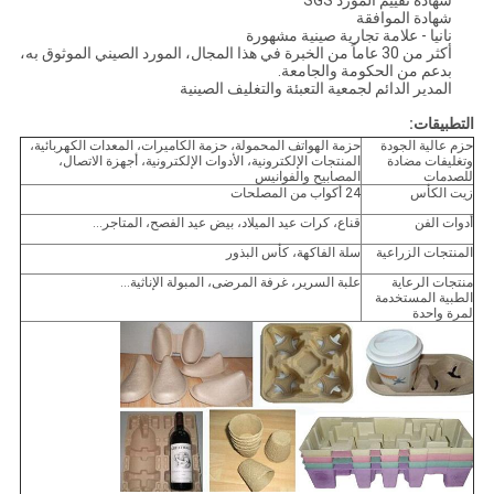
شهادة تقييم المورد SGS
شهادة الموافقة
نانيا - علامة تجارية صينية مشهورة
أكثر من 30 عاماً من الخبرة في هذا المجال، المورد الصيني الموثوق به،
بدعم من الحكومة والجامعة.
المدير الدائم لجمعية التعبئة والتغليف الصينية
التطبيقات:
حزم عالية الجودة
حزمة الهواتف المحمولة، حزمة الكاميرات، المعدات الكهربائية،
وتغليفات مضادة
المنتجات الإلكترونية، الأدوات الإلكترونية، أجهزة الاتصال،
للصدمات
المصابيح والفوانيس
زيت الكأس
24 أكواب من المصلحات
أدوات الفن
قناع، كرات عيد الميلاد، بيض عيد الفصح، المتاجر...
المنتجات الزراعية
سلة الفاكهة، كأس البذور
منتجات الرعاية
علبة السرير، غرفة المرضى، المبولة الإناثية...
الطبية المستخدمة
لمرة واحدة