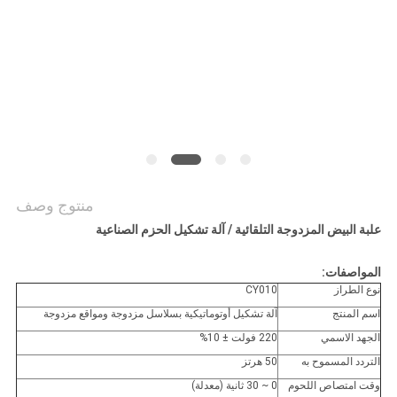
أخبار
خريطة
الموقع
PRIVACY
POLICY
منتوج وصف
علبة البيض المزدوجة التلقائية / آلة تشكيل الحزم الصناعية
المواصفات:
نوع الطراز
CY010
اسم المنتج
آلة تشكيل أوتوماتيكية بسلاسل مزدوجة ومواقع مزدوجة
الجهد الاسمي
220 فولت ± 10%
التردد المسموح به
50 هرتز
وقت امتصاص اللحوم
0 ~ 30 ثانية (معدلة)