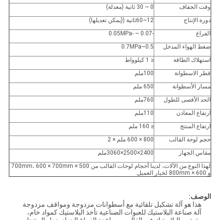
وقت الجفاف
0 ~ 30 ثانية (معدلة)
دورة الإنتاج
12~60ثانية ((يمكن تعديلها)
الفراغ
-0.07 ~ -0.05MPa
ضغط الهواء المدخل
0.5~0.7MPa
استهلاك الطاقة
≤ 1 كيلوواط
قطر الاسطوانة
100ملم
مسار الأسطوانة
650 ملم
الحد الأقصى للطول
760ملم
ارتفاع المعادن
110ملم
ارتفاع المنتج
≤ 160 ملم
حجم لوحة القالب
800 × 600 ملم × 2
مقاس الجهاز
2400×2500×3060ملم
لهذا النوع من الآلات، لدينا أحجام لوحات القالب من 500 × 700mm، 600 × 700mm
و 600 × 800mm لخيار العميل.
الوصف:
هذا هو آلة تشكيل تلقائية مع أسطوانات مزدوجة ومواقف مزدوجة
آلة صناعة البلاستيك للعبوات الصناعية تأخذ البلاستيك كمواد خام،