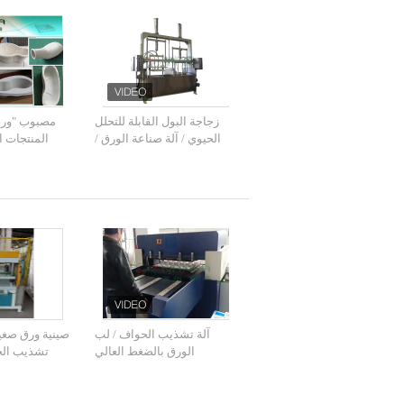
زجاجة البول القابلة للتحلل
مصبوب "ورق 
الحيوي / آلة صناعة الورق /
المنتجات ا
الآلات
عموم/"علبة ال
آلة تشذيب الحواف / لب
صينية ورق صغي
الورق بالضغط العالي
تشذيب الح
يدويًا