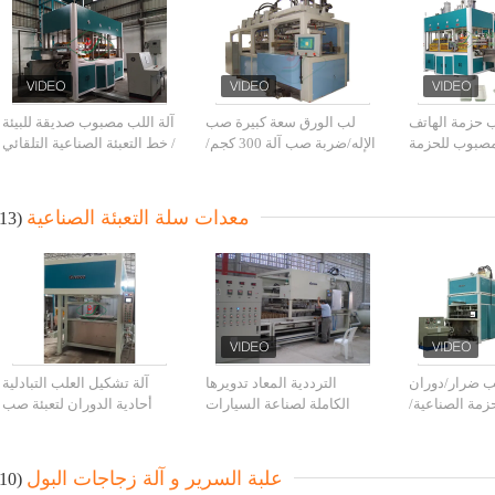
ب حزمة الهاتف
لب الورق سعة كبيرة صب
آلة اللب مصبوب صديقة للبيئة
صبوب للحزمة
الإله/ضربة صب آلة 300 كجم/
/ خط التعبئة الصناعية التلقائي
اخلية الصناعية
ساعة
بالكامل
معدات سلة التعبئة الصناعية
(13)
ب ضرار/دوران
الترددية المعاد تدويرها
آلة تشكيل العلب التبادلية
زمة الصناعية/
الكاملة لصناعة السيارات
أحادية الدوران لتعبئة صب
زهرة وعاء
مصبوب لب آلة انتاج البذر
اللب
وعاء
علبة السرير و آلة زجاجات البول
(10)