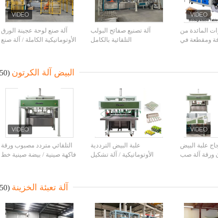
وات المائدة من
آلة تصنيع صفائح البولب
آلة صنع لوحة عجينة الورق
فة ومقطعة في
التلقائية بالكامل
الأوتوماتيكية الكاملة / آلة صنع
لب بشهادة CE
صندوق وجبة الورق
البيض آلة الكرتون
(50)
اج علبة البيض
علبة البيض الترددية
التلقائي متردد مصبوب ورقة
 ورقة آلة صب
الأوتوماتيكية / آلة تشكيل
فاكهة صينية / بيضة صينية خط
الترددية
عجينة الورق المقوى بالبيض
الانتاج / 1000PCS / H
1000 قطعة / ساعة
آلة تعبئة الخزينة
(50)