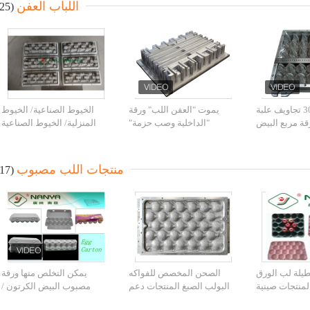
اللباب العفن
(25)
البلاستيك 30 تجاويف علبة
يموت "العفن اللب" ورقة
الخيوط الصناعية/ الخيوط
قة مربع البيض
"الداخلية وصب حزمة"
المنزلية/ الخيوط الصناعية
يوم مع التصنيع
الصناعية من الألومنيوم
 الحاسب الآلي
منتجات اللب مصبوب
(17)
يلة لب الورق
الصحن المخصص للفواكه
يمكن التخلص منها ورقة
منتجات صينية
البولب الصبغ المنتجات دعم
مصبوب البيض الكرتون /
جاويف
القش / الخشب البولب
صندوق البيض / علبة البيض