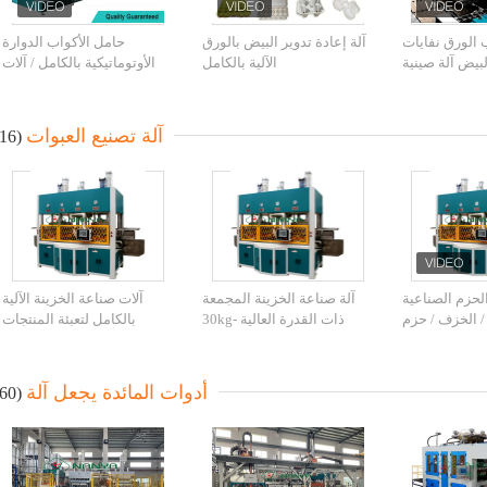
ب الورق نفايات
آلة إعادة تدوير البيض بالورق
حامل الأكواب الدوارة
يض آلة صينية
الآلية بالكامل
الأوتوماتيكية بالكامل / آلات
صب الماكينات
تشكيل صواني البيض
آلة تصنيع العبوات
(16)
لحزم الصناعية
آلة صناعة الخزينة المجمعة
آلات صناعة الخزينة الآلية
 / الخزف / حزم
ذات القدرة العالية 30kg-
بالكامل لتعبئة المنتجات
الفاخرة
300kg/H التشكيل الحراري
الإلكترونية وتعبئة الهدايا
أدوات المائدة يجعل آلة
(60)