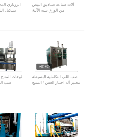
آلات صناعة صناديق البيض
الروتاري المح
من الورق شبه الآلية
تشكيل ال
لل
صب اللب التكاملية البسيطة
لوحات المتاح 
مختبر آلة اختبار العفن / المنتج
صب اللب