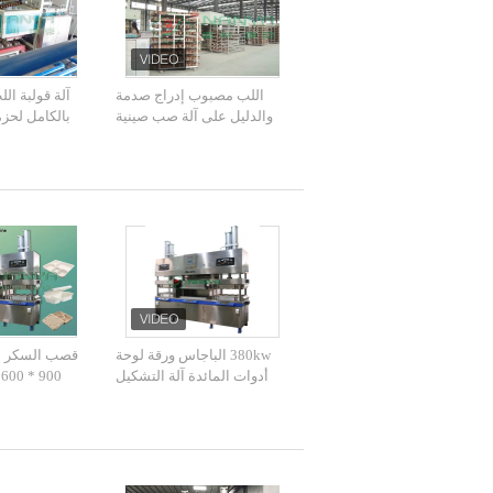
اللب مصبوب إدراج صدمة
آلة قولبة الل
والدليل على آلة صب صينية
بالكامل لحزم
450V
الصناعية الد
حزمة 
380kw الباجاس ورقة لوحة
قصب السكر ا
أدوات المائدة آلة التشكيل
0
الحراري