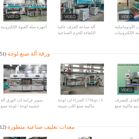
ب الأوتوماتيكية
آلة صناعة الخزف عالية
أجهزة سلة العبوة الإلكترونية
ة الإلكترونيات
الكفاءة للحزم الصناعية
اخلية / آلة صنع
اللب الصناعية
ورقة آلة صنع لوحة
(51)
لقابل للتصرف
270kgs / h العذراء لب لوحة
سوبر غرامة لب الورق آلة
90 * 600 مم ماكينة صنع
ماكينة صنع اللب صينية
خشبية لوحة / لوحة صنع
الألواح الورقية
المعدات
2000PCS آلة / ساعة
معدات تغليف صناعية متطورة
(12)