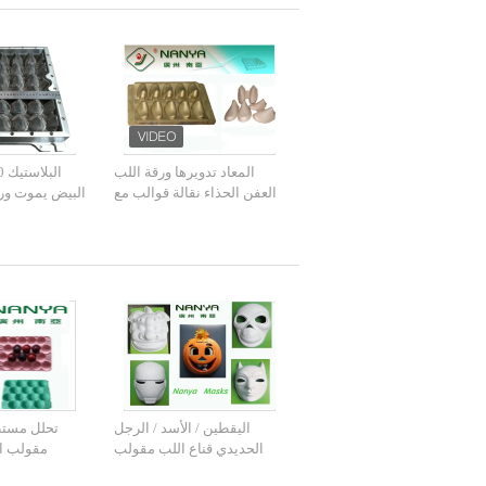
المعاد تدويرها ورقة اللب
العفن الحذاء نقالة قوالب مع
البيض يموت ور
اللون البرونزي
قوالب الألومن
باستخدام
اليقطين / الأسد / الرجل
تحلل مستط
الحديدي قناع اللب مقولب
مقولب ال
المنتجات للحزب الديكور
الفاكهة مع 20 الت