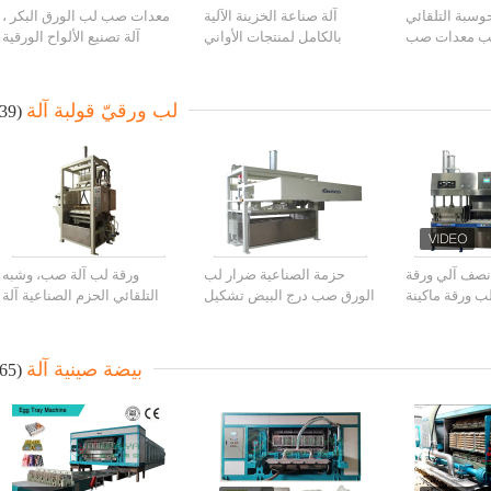
وسبة التلقائي
آلة صناعة الخزينة الآلية
معدات صب لب الورق البكر ،
لب معدات صب
بالكامل لمنتجات الأواني
آلة تصنيع الألواح الورقية
البيض الكرتون
المائية / آلة صنع الأواني
القابل للتصرف
المائية الخزينة / آلة الأواني
المائية
لب ورقيّ قولبة آلة
(39)
نصف آلي ورقة
حزمة الصناعية ضرار لب
ورقة لب آلة صب، وشبه
 ورقة ماكينة
الورق صب درج البيض تشكيل
التلقائي الحزم الصناعية آلة
آلة/1 اسطوانة
تشكيل
بيضة صينية آلة
(65)