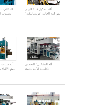
آلة تشكيل علبة البيض
التلقائي ل
الدورانية العالية الأوتوماتيكية /
مصبوب الب
خط إنتاج كرتون البيض
البيض صدفي 
آلة التشكيل / التجفيف
آلة صناعة ا
التكاملية الآلية للتعبئة
لصنع الألياف
والتغليف الراقية 48kw