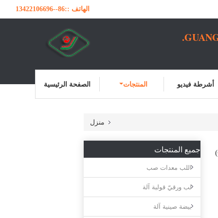
الهاتف ::
86--13422106696
GUANG
أشرطة فيديو
المنتجات
الصفحة الرئيسية
منزل
جميع المنتجات
اللب معدات صب
لب ورقيّ قولبة آلة
بيضة صينية آلة