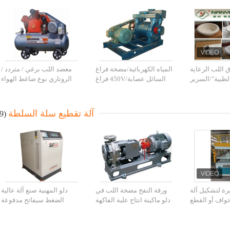
اللب الرعاية
المياه الكهربائية/مضخة فراغ
معضد اللب برغي / متردد /
لطبية"/السرير
السائل عصابة/450V فراغ
الروتاري نوع ضاغط الهواء
كلي"/"المبولة
مضخة 220 فولت-المياه
وانطلاقا من الحزام
وعاء"
آلة تقطيع سلة السلطة
(9)
رة لتشكيل آلة
ورقة النفخ مضخة اللب في
دلو المهنية صنع آلة عالية
واف أو القطع
دلو ماكينة انتاج علبة الفاكهة
الضغط سيفاتح مدفوعة
 بضغط 20 طن
المسمار ضرار/دوارة الهواء
الضاغط