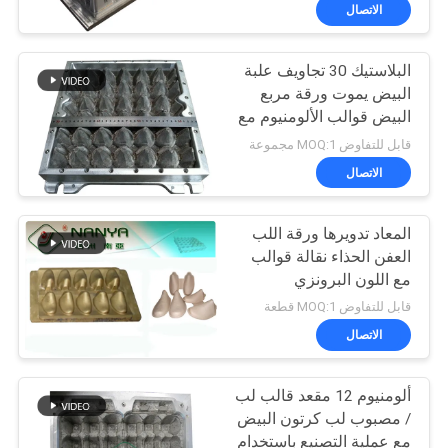
الاتصال
معلومات
البلاستيك 30 تجاويف علبة
عنا
67
البيض يموت ورقة مربع
البيض قوالب الألومنيوم مع
بيضة صينية آلة
جولة
التصنيع باستخدام الحاسب
قابل للتفاوض MOQ:1 مجموعة
الآلي
في
الاتصال
المعمل
المعاد تدويرها ورقة اللب
العفن الحذاء نقالة قوالب
مراقبة
مع اللون البرونزي
16
الجودة
قابل للتفاوض MOQ:1 قطعة
الاتصال
آلة تصنيع العبوات
اتصل
ألومنيوم 12 مقعد قالب لب
بنا
/ مصبوب لب كرتون البيض
مع عملية التصنيع باستخدام