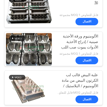
加
50
قابل للتفاوض MOQ:1 مجموعة
الاتصال
آلة تعبئة الخزينة
الألومنيوم ورقة الأحذية
صينية / إدراج الأحذية
الأدوات يموت صب اللب
مصبوب العفن
قابل للتفاوض MOQ:1 مجموعة
الاتصال
54
علبة البيض قالب لب
ورقة آلة صنع لوحة
الكرتون البيض من مادة
الألومنيوم / البلاستيك /
النحاس
قابل للتفاوض MOQ:قابل للتفاوض
الاتصال