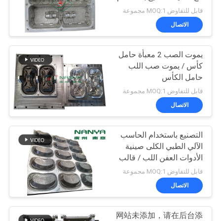
الحاسب الآلي
أخبار
قابل للتفاوض MOQ:1 مجموعة
الاتصال
63
خريطة
أدوات المائدة يجعل
يموت الصب 2 معبأة حامل
الموقع
كأس / يموت صب اللب
آلة
حامل الكأس
PRIVACY
قابل للتفاوض MOQ:1 مجموعة
الاتصال
POLICY
التصنيع باستخدام الحاسب
51
الآلي الطبي الكلى صينية
الأدوات العفن اللب / قالب
البيض آلة الكرتون
الألومنيوم البرونزي
قابل للتفاوض MOQ:1 مجموعة
الاتصال
网站未添加，请在后台添