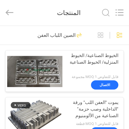
Nanya
Pulp
Molding
المنتجات
Equipment
Co.,
Ltd..
All
Rights
الصفحة
64
Reserved.
الصين اللباب العفن
الرئيسية
اللب معدات صب
الخيوط الصناعية/ الخيوط
منتجات
المنزلية/ الخيوط الصناعية
أشرطة
قابل للتفاوض MOQ:1 مجموعة
فيديو
الاتصال
39
يموت "العفن اللب" ورقة
عرض
لب ورقيّ قولبة آلة
"الداخلية وصب حزمة"
الواقع
الصناعية من الألومنيوم
الافتراضي
قابل للتفاوض MOQ:1 قطعة