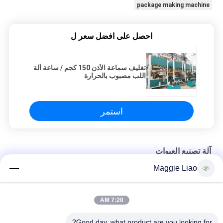
package making machine
احصل على افضل سعر ل
تغليف سماعة الأذن 150 كجم / ساعة آلة
اللب مصبوب بالحرارة
استمر
آلة تصنيع العبوات
Maggie Liao
آلة صناعة الحزم الصناعية لصنع الألياف / الخزف / حزم الفاخرة
آلة التشكيل / التجفيف التكاملية الآلية للتعبئة والتغليف الراقية 48kw
7:20 AM
آلة التشكيل شبه الآلي للسلولات المتحللة بيولوجياً 220-450 فولت
Good day, what product are you looking for?