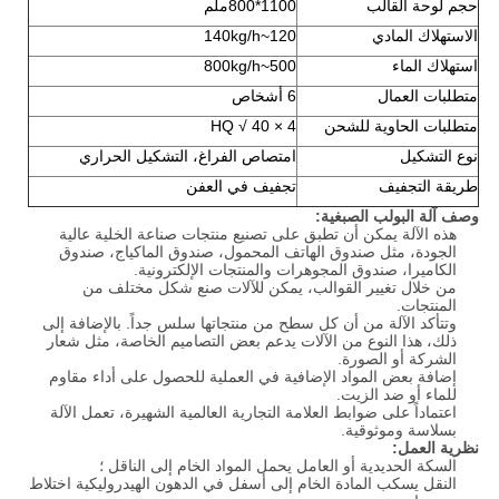
حجم لوحة القالب
1100*800ملم
الاستهلاك المادي
120~140kg/h
استهلاك الماء
500~800kg/h
متطلبات العمال
6 أشخاص
متطلبات الحاوية للشحن
4 × 40 √ HQ
نوع التشكيل
امتصاص الفراغ، التشكيل الحراري
طريقة التجفيف
تجفيف في العفن
وصف آلة البولب الصبغية:
هذه الآلة يمكن أن تطبق على تصنيع منتجات صناعة الخلية عالية
الجودة، مثل صندوق الهاتف المحمول، صندوق الماكياج، صندوق
الكاميرا، صندوق المجوهرات والمنتجات الإلكترونية.
من خلال تغيير القوالب، يمكن للآلات صنع شكل مختلف من
المنتجات.
وتتأكد الآلة من أن كل سطح من منتجاتها سلس جداً. بالإضافة إلى
ذلك، هذا النوع من الآلات يدعم بعض التصاميم الخاصة، مثل شعار
الشركة أو الصورة.
إضافة بعض المواد الإضافية في العملية للحصول على أداء مقاوم
للماء أو ضد الزيت.
اعتماداً على ضوابط العلامة التجارية العالمية الشهيرة، تعمل الآلة
بسلاسة وموثوقية.
نظرية العمل:
السكة الحديدية أو العامل يحمل المواد الخام إلى الناقل ؛
النقل يسكب المادة الخام إلى أسفل في الدهون الهيدروليكية اختلاط