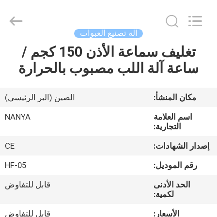
Nanya
Pulp
Molding
Equipment
Co.,
آلة تصنيع العبوات
Ltd..
All
Rights
تغليف سماعة الأذن 150 كجم /
الصفحة
Reserved.
ساعة آلة اللب مصبوب بالحرارة
الرئيسية
منتجات
مكان المنشأ:
الصين (البر الرئيسي)
اسم العلامة
NANYA
أشرطة
التجارية:
فيديو
إصدار الشهادات:
CE
رقم الموديل:
HF-05
عرض
الحد الأدنى
قابل للتفاوض
الواقع
لكمية:
الافتراضي
الأسعار:
قابل للتفاوض