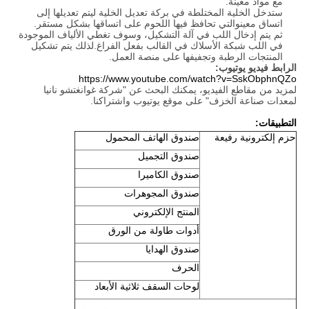
مع مواد معينة.
ستدخل الخلية المختلطة في بركة تعديل الخلية ليتم تعديلها إلى
اتساق معينوالتي تحافظ فيها اللحوم على اتساقها بشكل مستقر.
ثم يتم إدخال اللب في آلة التشكيل، وسوف تغطي الألياف الموجودة
في اللب شبكة الأسلاك في القالب بفعل الفراغ.لذلك يتم تشكيل
المنتجات الرطبة وتجفيفها على منصة العمل.
الرابط فيديو يوتيوب:
https://www.youtube.com/watch?v=SskObphnQZo
لمزيد من مقاطع الفيديو، يمكنك البحث عن "شركة غوانغتشو نانيا
لمعدات صناعة الخزف" على موقع يوتيوب واشتراكنا.
التطبيقات:
حزم إلكترونية رفيعة
صندوق الهاتف المحمول
صندوق التجميل
صندوق الكاميرا
صندوق المجوهرات
المنتج الإلكتروني
أدوات طاولة من الورق
صندوق الهدايا
الحرف
لوحات السقف ثلاثية الأبعاد