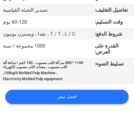
تفاصيل التغليف:
تصدير التعبئة القياسية
معلومات
وقت التسليم:
60-120 يوم
عنا
شروط الدفع:
T / T ، L / C ، نقدا ، ويسترن يونيون
جولة
القدرة على
1000 مجموعة / سنة
العرض:
في
المعمل
تسليط الضوء:
1100 * 800 مم آلة اللب مصبوب ، 150 كجم / ساعة آلة
اللب مصبوب ، معدات اللب مصبوب الكهرباء
,
,
150kg/h Molded Pulp Machine
Electricity Molded Pulp equipment
مراقبة
الجودة
افضل سعر
اتصل
بنا