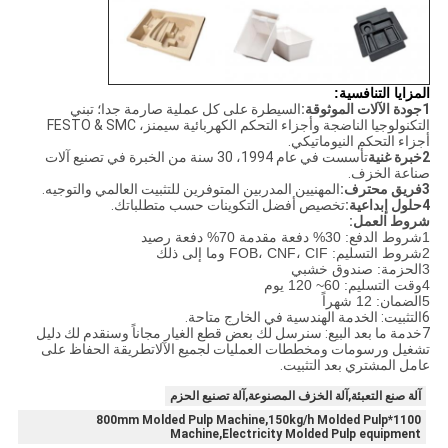
المزايا التنافسية:
1جودة الآلات الموثوقة:
السيطرة على كل عملية صارمة جدا؛ تبني
التكنولوجيا الناضجة وأجزاء التحكم الكهربائية سيمنز، FESTO & SMC
أجزاء التحكم النيوماتيكي.
2خبرة غنية
تأسست في عام 1994، 30 سنة من الخبرة في تصنيع آلات
صناعة الخزف.
3فريق محترف:
المهنيين المدربين المتوفرين للتثبيت العالمي والتوجيه.
4حلول إبداعية:
تخصيص أفضل التكوينات حسب متطلباتك.
شروط العمل:
1شروط الدفع: 30% دفعة مقدمة 70% دفعة رصيد
2شروط التسليم: FOB، CNF، CIF وما إلى ذلك
3الحزمة: صندوق خشبي
4وقت التسليم: 60~ 120 يوم
5الضمان: 12 شهراً
6التثبيت: الخدمة الهندسية في الخارج متاحة.
7خدمة ما بعد البيع: سنرسل لك بعض قطع الغيار مجاناً وسنقدم لك دليل
تشغيل ورسومات ومخططات العمليات لجميع الآلاتطريقة الحفاظ على
عامل المشتري بعد التثبيت.
آلة صنع التعبئة,آلة الخزف المصنوعة,آلة تصنيع الحزم
1100*800mm Molded Pulp Machine,150kg/h Molded Pulp
Machine,Electricity Molded Pulp equipment