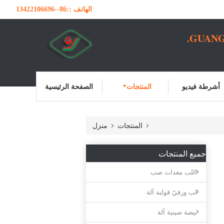
الهاتف ::
86--13422106696
GUANG
أشرطة فيديو
المنتجات
الصفحة الرئيسية
المنتجات
منزل
جميع المنتجات
اللب معدات صب
لب ورقيّ قولبة آلة
بيضة صينية آلة