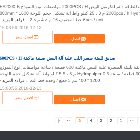
آلة لب الورق الموفرة للطاقة دائم للكرتون البيض 2000PCS / H مواصفات: نوع النموذج S2000-B
سعة 2000pcs / h Hydrapulper 2.5 م 3 ، 25 كيلو واط آلة تشكيل حجم اللوحة 1600 * 00mm
6pcs / unit خط التجفيف 16 م × 4 م × 2...
قراءة المزيد
2016-12-13 15:08:56
افضل سعر
اتصل
صديق للبيئة صغير اللب علبة آلة البيض صينية ماكينة 600PCS / H
آلة صنع اللباب الصديقة للبيئة الصغيرة علبة البيض ماكينة 600 قطعة / ساعة مواصفات: نوع النموذج
ES600-A سعة 600 قطعة / ساعة Hydrapulper 0.5 م 3 ، 5.5 كيلو واط آلة تشكيل حجم اللوحة
1200 * 400 مم 3 قطع / وحدة خط الت...
قراءة المزيد
2016-12-13 15:08:56
افضل سعر
اتصل
>|
>>
5
4
3
2
1
<<