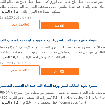
 بسرعة عالية ، خط إنتاج حامل لب الورق كيف يعمل خط الإنتاج هذا نظام اللب
مواد الخام والماء. عند تعديل تناسق اللب ، سيذهب اللب إلى آلة التشكيل. نظام
التشكيل بمساعدة الفراغ واله...
قراءة المزيد
2018-07-25 17:22:20
افضل سعر
اتصل
بسيطة صغيرة شبه السيارات ورقة بيضة صينية ماكينة / معدات صب اللب
آلة صينية البيض شبه الآلية الصغيرة معدات صب لب الورق البسيط المنتج الأوصاف 1. هذا هو خ
لتلقائي. ويشمل نظام اللب-تشكيل نظام-ساحة التجفيف-آلة الصحافة الساخنة-
نظام التعبئة. 2. يمكن لخط الإنتاج ...
قراءة المزيد
2018-07-25 17:22:20
افضل سعر
اتصل
صغيرة يدوية النفايات البيض ورقة الحذاء اللب علبة آلة التجفيف الشمسي
نفايات ورقية صغيرة بيضة لباب الحذاء صينية آلة تجفيف الشمس مواصفات: نوع النموذج S400-A
سعة 400 قطعة / ساعة Hydrapulper 0.5 م 3 ، 5.5 كيلو واط آلة تشكيل حجم الل
400mm 2pcs / unit خط التجفيف 8 م × 2.5 م ...
قراءة المزيد