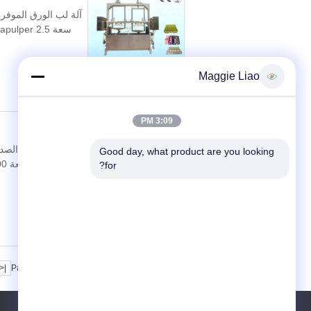
Maggie Liao
3:09 PM
Good day, what product are you looking 
for?
|<
Page 5 of 5