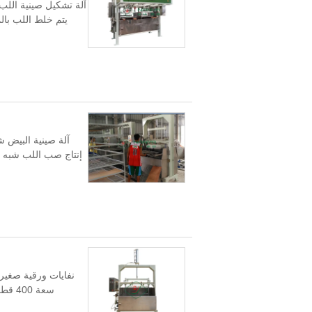
آلة تشكيل صينية اللب
يتم خلط اللب بال
إنتاج صب اللب شبه ا