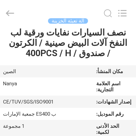
Nanya
Pulp
Molding
Equipment
Co.,
آلة تعبئة الخزينة
Ltd..
All
Rights
نصف السيارات نفايات ورقية لب
الصفحة
Reserved.
النفخ آلات البيض صينية / الكرتون
الرئيسية
/ صندوق / 400PCS / H
منتجات
مكان المنشأ:
الصين
أشرطة
اسم العلامة
Nanya
فيديو
التجارية:
إصدار الشهادات:
CE/TUV/SGS/ISO9001
عرض
رقم الموديل:
ب ES400 جمعية الإمارات
الواقع
الحد الأدنى
1 مجموعة
الافتراضي
لكمية: