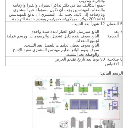
والجربة وتدريب.
جميع التكاليف بما في ذلك تذاكر الطيران والفيزا والإقامة
والطعام للمهندسين يجب أن تكون مسؤولة عن المشتري.
وبالإضافة إلى ذلك، يجب على المشتري أن يدفع للمهندسين
إعانة 200 دولار أمريكي/شخص/يوم ويقدم خدمة الترجمة.
6
الضمان
12 شهراً بعد التثبيت
7
بعد
البائع سيرسل قطع الغيار لمدة سنة واحدة
الخدمة
البائع سوف يقدم دليل تشغيل، والرسومات، ورسم عملية
لجميع المعدات.
البائع سوف يعطي تعليمات للعميل بعد التثبيت.
سوف يقوم البائع بتعليم مهندس المشتري تقنية الإنتاج
والوصفة بعد التثبيت.
8
صلاحية
90 يوماً بعد تاريخ تقديم العرض
الاقتباس
الرسم البياني: