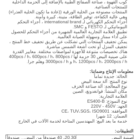
كوب القهوة ، صناعة الصفائح الطبية بالإضافة إلى الحزمة الداخلية
للمنتجات الصناعية.
المنتجات مصنوعة من الخلية الورقية ((عادة ما تكون الخلية العذراء)
وهي عالية الكفاءة، توفير الطاقة، متينة، كبيرة وآمنة.
أجزاء التحكم الكهربائي لـ international brand ، أجزاء التحكم
النيوماتيكي لـ FESTO و SMC.
تطبيق العلامة التجارية العالمية الشهيرة من أجزاء التحكم للحصول
على أداء ممتاز وسهولة الصيانة العالمية.
يمكن تجفيف المنتجات التي تشكلت عن طريق تجفيف خط المنتج ،
تجفيف المنزل أو تحت أشعة الشمس مباشرة.
هناك تخصيصات متنوعة للأجهزة لمواصفات مختلفة. معايير القدرة
على صينية البيض 30 حزمة لها 400pcs / h، 600pcs / h، 800pcs /
h، 1200pcs / h، 2000pcs / h و 3000pcs / h وهلم جرا.
معلومات الإنتاج وضماننا:
الحالة: جديدة تماماً
نوع المنتج: آلة سعة البيض
نوع المعالجة: آلة صناعة الخزف
مكان المنشأ: قوانغدونغ، الصين
العلامة التجارية:
نوع النموذج: ES400-B
الجهد: 220V - 450V
الموافقة: CE، TUV،SGS، ISO9001
الضمان: 12 شهرا
خدمة ما بعد البيع: المهندسين المتاحة لخدمة الآلات في الخارج
التطبيقات:
صينية البيض
20,30، 40 صندوقاً من البيض... صندوقاً