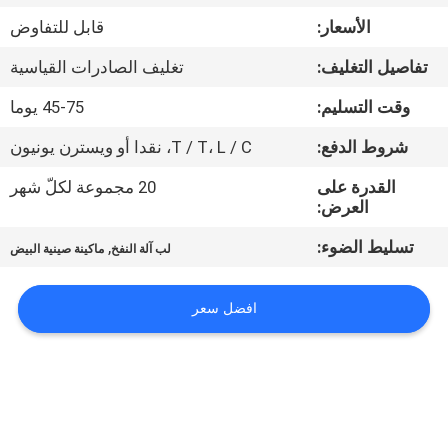
الأسعار:
قابل للتفاوض
معلومات
تفاصيل التغليف:
تغليف الصادرات القياسية
عنا
وقت التسليم:
45-75 يوما
جولة
شروط الدفع:
T / T، L / C، نقدا أو ويسترن يونيون
في
القدرة على
20 مجموعة لكلّ شهر
العرض:
المعمل
تسليط الضوء:
,
لب آلة النفخ
ماكينة صينية البيض
مراقبة
الجودة
افضل سعر
اتصل
بنا