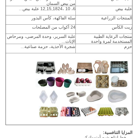
من بيض السمان
علبة بيض
6، 10 ،12,15,1824 علبة بيض...
المنتجات الزراعية
سلة الفاكهة، كأس البذور
زيت الكأس
24 أكواب من المصلحات
منتجات الرعاية الطبية
علبة السرير، وحدة المرضى، ومرحاض
المستخدمة لمرة واحدة
الإناث...
حزم
شجرة الأحذية، حزمة صناعية...
المزايا التنافسية:
خط إنتاج شبه أوتوماتيكي