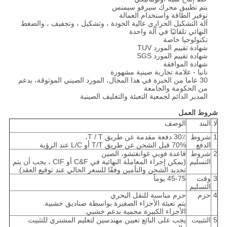
يتم تطبيق محرك سيرفو سيمنس
توفير الطاقة واستخدام العمالة
آلة التشكيل الحراري عالية الجودة ، وتشكيل ، وتجفيف ، والضغط
النهائي تلقائيًا في آلة واحدة
تكنولوجيا خاصة
شهادة تقييم المورد TUV
شهادة تقييم المورد SGS
شهادة الموافقة
نانيا - علامة تجارية صينية مشهورة
30 عاما من الخبرة في هذا المجال، المورد الصيني الموثوقة، بدعم
من الحكومة والجامعة
المدير الدائم لجمعية التعبئة والتغليف الصينية
شروط العمل
لا.
البند
الوصف
1
شروط
30٪ دفعة مقدمة عن طريق T / T،
الدفع
70% قبل الشحن عن طريق T/T أو L/C عند الرؤية
2
شروط
قاعدة فوبي غوانغتشو، الصين
التسليم
(يمكن إجراء المعاملة النهائية في C&F أو CIF ، يجب أن يتم
تحديد الشحن والتأمين وفقًا للسعر الحالي عند توقيع العقد).
3
وقت
45-75 يوماً
التسليم
4
حزم
حزم مناسبة للنقل البحري
يتم تعبئة الأجزاء الصغيرة بواسطة صناديق خشبية.
الأجزاء الكبيرة محمية بدعم خشبي.
5
التثبيت
يجب على البائع تعيين مهندسين لتعليم المشتري للتثبيت