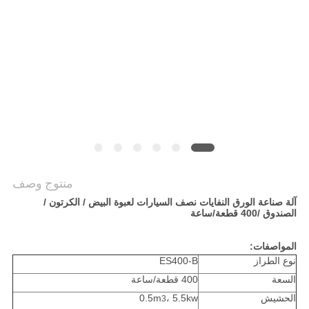
أخبار
خريطة
الموقع
PRIVACY
POLICY
منتوج وصف
آلة صناعة الورق النفايات نصف السيارات لعبوة البيض / الكرتون /
الصندوق
/400 قطعة/ساعة
المواصفات:
نوع الطراز
ES400-B
السعة
400 قطعة/ساعة
الحشيش
، 5.5kw
0.5m
3