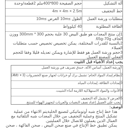
آلة التشكيل
حجم الصفيحة 800*400ملم 2قطعة/وحدة
خط التجفيف
4m × 4m × 2.5m
متطلبات ورشة العمل
الطول ≥10m العرض ≥10m
الطاقة المطلوبة
40 كيلوواط
1إن منتج المعدات هو طبق البيض 30 علبة بحجم 300 * 300mm ووزن
الجاف 65g-70g.
2بالنسبة للقدرات المختلفة، يمكن تخصيص تخصيص حسب متطلبات
العملاء.
3حجم ورشة العمل هو فقط للإشارة ويمكن تعديله قليلا وفقا للحجم
الفعلي للمصنع العميل.
يجب إعداد الأشياء قبل التثبيت
1
ورشة العمل، أساس الآلة، خندق تصريف في ورشة العمل.
2
نظام إمداد المواد الخام؛ تشمل برك أو خزانات لجهاز صنع الخضروات (3 × 4M
)
3
3
إمدادات الطاقة، إمدادات المياه.
4
الأدوات والمواد الاستهلاكية اللازمة أثناء التثبيت.
5
العرض لا يشمل آلة التجفيف
يجب على العميل إعداد نصف النغمات والعربات لتجهيز الهواء للمنتج.
الوصف:
هذا خط إنتاج شبه أوتوماتيكي لتصنيع الخليةيتم الانتهاء من عملية
تشكيل المنتج وعملية التجفيف من خلال المعدات شبه التلقائية مع
العمال الذين يعملون للاتصال خلال العمليتين.
يمكن تطبيق خط الإنتاج في صنع صحن البيض ، صحن الفاكهة ، صحن