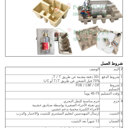
شروط العمل
لا.
البند
الوصف
1
شروط الدفع
30٪ دفعة مقدمة عن طريق T / T،
70% قبل الشحن عن طريق T/T أو L/C
2
شروط
FOB / C&F / CIF
التسليم
3
وقت التسليم
45-75 يوماً
4
حزم
حزم مناسبة للنقل البحري
يتم تعبئة الأجزاء الصغيرة بواسطة صناديق خشبية.
الأجزاء الكبيرة محمية بدعم خشبي.
5
التثبيت
إرسال المهندسين لتعليم المشتري للتثبيت والاختبار والدرب.
6
الضمان
12 شهراً بعد التثبيت