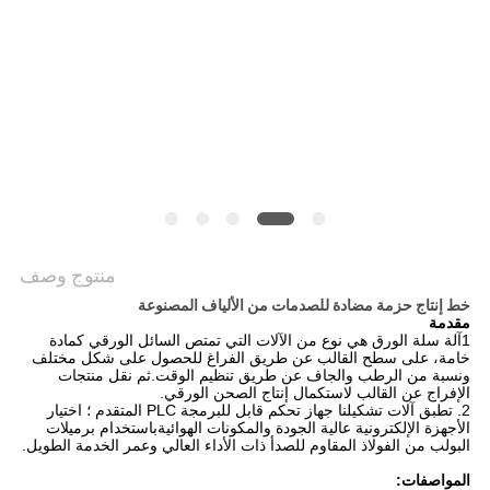
أخبار
خريطة
الموقع
PRIVACY
POLICY
منتوج وصف
خط إنتاج حزمة مضادة للصدمات من الألياف المصنوعة
مقدمة
1آلة سلة الورق هي نوع من الآلات التي تمتص السائل الورقي كمادة
خامة، على سطح القالب عن طريق الفراغ للحصول على شكل مختلف
ونسبة من الرطب والجاف عن طريق تنظيم الوقت.ثم نقل منتجات
الإفراج عن القالب لاستكمال إنتاج الصحن الورقي.
2. تطبق آلات تشكيلنا جهاز تحكم قابل للبرمجة PLC المتقدم ؛ اختيار
الأجهزة الإلكترونية عالية الجودة والمكونات الهوائيةباستخدام برميلات
البولب من الفولاذ المقاوم للصدأ ذات الأداء العالي وعمر الخدمة الطويل.
المواصفات: