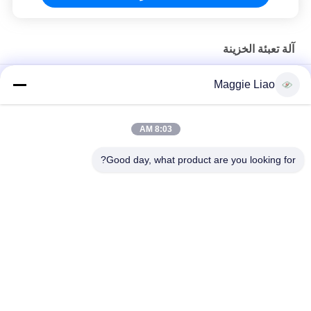
آلة تعبئة الخزينة
أجهزة سلة العبوة الإلكترونية
Maggie Liao
آلة صناعة الخزف عالية الكفاءة للحزم الصناعية
8:03 AM
آلة قولبة اللب الأوتوماتيكية بالكامل لحزمة الإلكترونيات الصناعية
الداخلية / آلة صنع حزمة اللب الصناعية
Good day, what product are you looking for?
فئات شعبية
جميع
لب ورقيّ قولبة آلة
اللب معدات صب
آلة تصنيع العبوات
بيضة صينية آلة