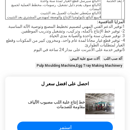
7
بعد الخدمة
1البائع سيرسل قطع الغيار لمدة سنة واحدة
2البائع سوف يقدم دليل تشغيل، رسومات، مخطط العملية لجميع
المعدات.
3البائع سيُعطي تعليمات للعميل بعد التثبيت
4يبيع البائع تكنولوجيا الإنتاج والوصفة لمهندس المشتري بعد التثبيت
المزايا التنافسية:
1توفير الدعم الفني المهني لتصميم تخطيط المصنع وتوصية الآلة المناسبة.
2- توفير خط الإنتاج بأكمله، وتركيب، وتشغيل وتدريب الموظفين.
3. توفير ضمان سنة واحدة والصيانة مدى الحياة.
4- توفير قطع غيار مجانا لمدة عام واحد، ومخزون كبير من المكونات وقطع
الغيار لمتطلبات الطوارئ.
5توفير خدمة على الانترنت على مدار 24 ساعة في اليوم
آلة صب اللب
آلات صنع علبة البيض
Pulp Moulding Machine,Egg Tray Making Machinery
احصل على افضل سعر ل
خط إنتاج علبة اللب مصبوب الألياف
مقاومة للصدمات
استمر