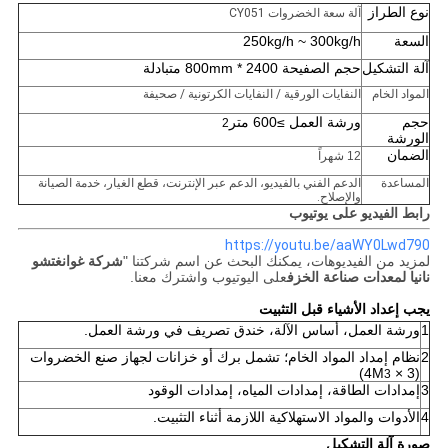
نوع الطراز
آلة سعة الخضروات CY051
السعة
250kg/h ~ 300kg/h
آلة التشكيل
حجم الصفيحة 2400 * 800mm متبادلة
المواد الخام
النفايات الورقية / النفايات الكرتونية / صحيفة
حجم
ورشة العمل ≥600 متر
2
الورشة
الضمان
12 شهراً
المساعدة
الدعم الفني بالفيديو، الدعم عبر الإنترنت، قطع الغيار، خدمة الصيانة
والإصلاح.
رابط الفيديو على يوتيوب
https://youtu.be/aaWY0Lwd790
لمزيد من الفيديوهات، يمكنك البحث عن اسم شركتنا "
شركة غوانغتشو
نانيا لمعدات صناعة الخزف
على اليوتيوب واشترك معنا.
يجب إعداد الأشياء قبل التثبيت
1
ورشة العمل، أساس الآلة، خندق تصريف في ورشة العمل.
2
نظام إمداد المواد الخام؛ تشمل برك أو خزانات لجهاز صنع الخضروات
)
(3 × 4M
3
3
إمدادات الطاقة، إمدادات المياه، إمدادات الوقود
4
الأدوات والمواد الاستهلاكية اللازمة أثناء التثبيت.
صورة آلة التشكيل