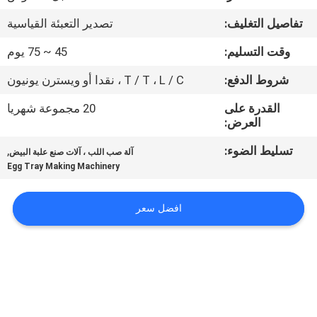
تفاصيل التغليف:
تصدير التعبئة القياسية
معلومات
وقت التسليم:
45 ~ 75 يوم
عنا
شروط الدفع:
T / T ، L / C ، نقدا أو ويسترن يونيون
جولة
القدرة على
20 مجموعة شهريا
العرض:
في
المعمل
تسليط الضوء:
,
آلة صب اللب ، آلات صنع علبة البيض
Egg Tray Making Machinery
مراقبة
افضل سعر
الجودة
اتصل
بنا