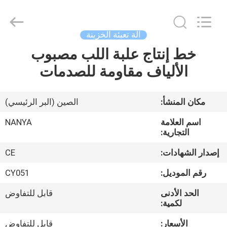
Nanya
Pulp
Molding
Equipment
Co.,
آلة تعبئة الخزينة
Ltd..
All
Rights
خط إنتاج علبة اللب مصبوب
الصفحة
Reserved.
الألياف مقاومة للصدمات
الرئيسية
منتجات
مكان المنشأ:
الصين (البر الرئيسي)
اسم العلامة
NANYA
أشرطة
التجارية:
فيديو
إصدار الشهادات:
CE
رقم الموديل:
CY051
عرض
الحد الأدنى
قابل للتفاوض
الواقع
لكمية:
الافتراضي
الأسعار:
قابل للتفاوض