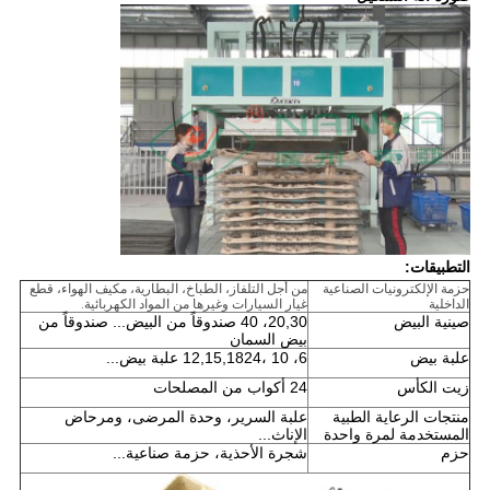
التطبيقات:
حزمة الإلكترونيات الصناعية
من أجل التلفاز، الطباخ، البطارية، مكيف الهواء، قطع
الداخلية
غيار السيارات وغيرها من المواد الكهربائية.
صينية البيض
20,30، 40 صندوقاً من البيض... صندوقاً من
بيض السمان
علبة بيض
6، 10 ،12,15,1824 علبة بيض...
زيت الكأس
24 أكواب من المصلحات
منتجات الرعاية الطبية
علبة السرير، وحدة المرضى، ومرحاض
المستخدمة لمرة واحدة
الإناث...
حزم
شجرة الأحذية، حزمة صناعية...