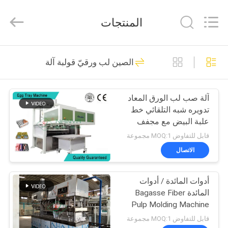
Nanya
Pulp
Molding
المنتجات
Equipment
Co.,
Ltd..
All
Rights
الصفحة
64
Reserved.
الصين لب ورقيّ قولبة آلة
الرئيسية
اللب معدات صب
آلة صب لب الورق المعاد
منتجات
تدويره شبه التلقائي خط
علبة البيض مع مجفف
أشرطة
قابل للتفاوض MOQ:1 مجموعة
فيديو
الاتصال
39
أدوات المائدة / أدوات
عرض
لب ورقيّ قولبة آلة
المائدة Bagasse Fiber
الواقع
Pulp Molding Machine
شبه تلقائي
الافتراضي
قابل للتفاوض MOQ:1 مجموعة