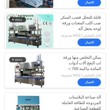
الاتصال
معلومات
قابلة للتحلل قصب السكر
عنا
67
صب اللب المعدات ورقة
لوحة يجعل آلة
بيضة صينية آلة
جولة
قابل للتفاوض MOQ:1 مجموعة
في
الاتصال
المعمل
يمكن التخلص منها ورقة
لب النفخ آلات أدوات
مراقبة
المائدة ماكينة 700 ~
16
7000pcs / H
الجودة
قابل للتفاوض MOQ:1 مجموعة
الاتصال
آلة تصنيع العبوات
اتصل
آلة صناعة البلاستات
بنا
المزدوجة للطاقة العاملة
للقطعة الصناعية