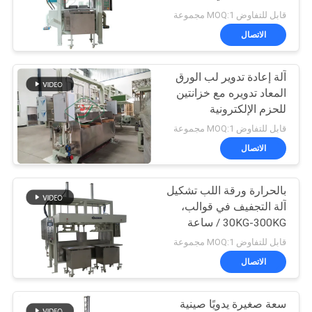
أخبار
قابل للتفاوض MOQ:1 مجموعة
الاتصال
63
خريطة
أدوات المائدة يجعل
آلة إعادة تدوير لب الورق
الموقع
المعاد تدويره مع خزانتين
آلة
للحزم الإلكترونية
PRIVACY
قابل للتفاوض MOQ:1 مجموعة
الاتصال
POLICY
بالحرارة ورقة اللب تشكيل
51
آلة التجفيف في قوالب،
30KG-300KG / ساعة
البيض آلة الكرتون
قابل للتفاوض MOQ:1 مجموعة
الاتصال
سعة صغيرة يدويًا صينية