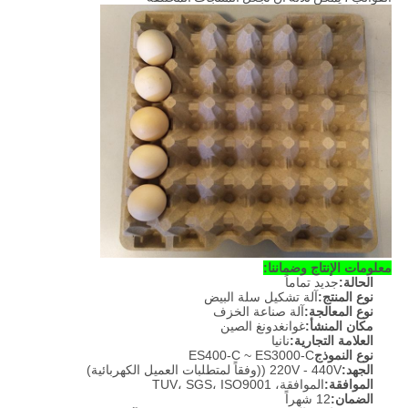
معلومات الإنتاج وضماننا:
الحالة:
جديد تماماً
نوع المنتج:
آلة تشكيل سلة البيض
نوع المعالجة:
آلة صناعة الخزف
مكان المنشأ:
غوانغدونغ الصين
العلامة التجارية:
نانيا
نوع النموذج
ES400-C ~ ES3000-C
الجهد:
220V - 440V ((وفقاً لمتطلبات العميل الكهربائية)
الموافقة:
الموافقة، TUV، SGS، ISO9001
الضمان:
12 شهراً