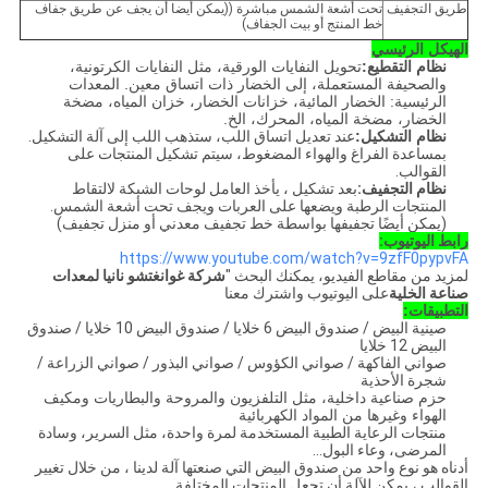
طريق التجفيف
تحت أشعة الشمس مباشرة ((يمكن أيضا أن يجف عن طريق جفاف
خط المنتج أو بيت الجفاف)
الهيكل الرئيسي
نظام التقطيع:
تحويل النفايات الورقية، مثل النفايات الكرتونية،
والصحيفة المستعملة، إلى الخضار ذات اتساق معين. المعدات
الرئيسية: الخضار المائية، خزانات الخضار، خزان المياه، مضخة
الخضار، مضخة المياه، المحرك، الخ.
نظام التشكيل:
عند تعديل اتساق اللب، ستذهب اللب إلى آلة التشكيل.
بمساعدة الفراغ والهواء المضغوط، سيتم تشكيل المنتجات على
القوالب.
نظام التجفيف:
بعد تشكيل ، يأخذ العامل لوحات الشبكة لالتقاط
المنتجات الرطبة ويضعها على العربات ويجف تحت أشعة الشمس.
(يمكن أيضًا تجفيفها بواسطة خط تجفيف معدني أو منزل تجفيف)
رابط اليوتيوب:
https://www.youtube.com/watch?v=9zfF0pypvFA
لمزيد من مقاطع الفيديو، يمكنك البحث "
شركة غوانغتشو نانيا لمعدات
صناعة الخلية
على اليوتيوب واشترك معنا
التطبيقات:
صينية البيض / صندوق البيض 6 خلايا / صندوق البيض 10 خلايا / صندوق
البيض 12 خلايا
صواني الفاكهة / صواني الكؤوس / صواني البذور / صواني الزراعة /
شجرة الأحذية
حزم صناعية داخلية، مثل التلفزيون والمروحة والبطاريات ومكيف
الهواء وغيرها من المواد الكهربائية
منتجات الرعاية الطبية المستخدمة لمرة واحدة، مثل السرير، وسادة
المرضى، وعاء البول...
أدناه هو نوع واحد من صندوق البيض التي صنعتها آلة لدينا ، من خلال تغيير
القوالب ، يمكن للآلة أن تجعل المنتجات المختلفة