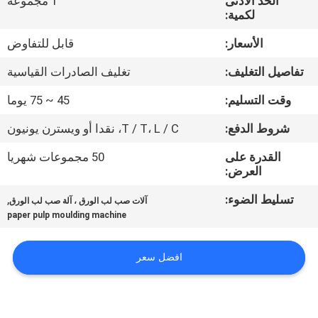
الحد الأدنى
1 مجموعة
لكمية:
معلومات
الأسعار:
قابل للتفاوض
عنا
تفاصيل التغليف:
تغليف الصادرات القياسية
جولة
وقت التسليم:
45 ~ 75 يوما
في
شروط الدفع:
T / T، L / C، نقدا أو ويسترن يونيون
المعمل
القدرة على
50 مجموعات شهريا
العرض:
مراقبة
تسليط الضوء:
,
آلات صب لب الورق ، آلة صب لب الورق
paper pulp moulding machine
الجودة
افضل سعر
اتصل
بنا