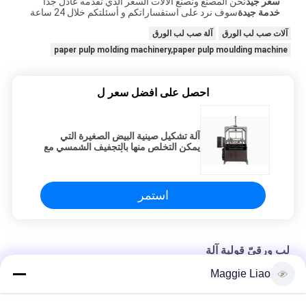
سعر جيد
نحن المصنع ونصنع الآلات السعر الذي نقدمه عادل جداً
خدمة جيدة
سوف نرد على استفساراتكم و أسئلتكم خلال 24 ساعة
آلات صب لب الورق
آلة صب لب الورق
paper pulp molding machinery,paper pulp moulding machine
احصل على افضل سعر ل
آلة تشكيل صينية البيض الصغيرة التي
يمكن التخلص منها بالتجفيف الشمسي مع
الفولاذ المقاوم للصدأ
استمر
لب ورقيّ قولبة آلة
Maggie Liao
حزمة الصناعية ضرار لب الورق صب درج البيض تشكيل آلة/1 اسطوانة