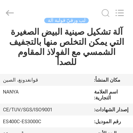
Nanya
Pulp
Molding
Equipment
Co.,
لب ورقيّ قولبة آلة
Ltd..
All
Rights
آلة تشكيل صينية البيض الصغيرة
الصفحة
Reserved.
التي يمكن التخلص منها بالتجفيف
الرئيسية
الشمسي مع الفولاذ المقاوم
منتجات
للصدأ
أشرطة
مكان المنشأ:
قوانغدونغ، الصين
فيديو
اسم العلامة
NANYA
التجارية:
عرض
إصدار الشهادات:
CE/TUV/SGS/ISO9001
الواقع
رقم الموديل:
ES400C-ES3000C
الافتراضي