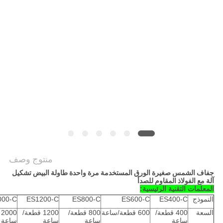
أخبار
خريطة
الموقع
PRIVACY
POLICY
منتوج وصف
جفاف الشمس صغيرة الورق المستخدمة مرة واحدة طاولة البيض تشكيل
آلة مع الفولاذ المقاوم للصدأ
المعلمات التقنية الرئيسية:
النموذج
ES400-C
ES600-C
ES800-C
ES1200-C
000-C
السعة
400 قطعة/
600 قطعة/ساعة
800 قطعة/
1200 قطعة/
0
ساعة
ساعة
ساعة
ساعة