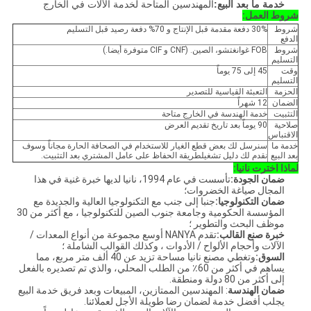
خدمة ما بعد البيع:
المهندسين المتاحة لخدمة الآلات في الخارج
شروط العمل:
شروط
30% دفعة مقدمة قبل الإنتاج و 70% دفعة رصيد قبل التسليم
الدفع
شروط
FOB غوانغتشو، الصين. (CNF و CIF متوفرة أيضا.)
التسليم
وقت
45 إلى 75 يوماً
التسليم
الحزمة
التعبئة القياسية للتصدير
الضمان
12 شهراً
التثبيت
خدمة الهندسة في الخارج متاحة
صلاحية
90 يوماً بعد تاريخ تقديم العرض
الاقتباس
خدمة ما
سنرسل لك بعض قطع الغيار للاستخدام في الصحافة الحارة مجاناً وسوف
بعد البيع
نقدم لك دليل تشغيلطريقة الحفاظ على عامل المشتري بعد التثبيت.
لماذا اخترت نانيا:
ضمان الجودة:
تأسست في عام 1994، نانيا لديها خبرة غنية في هذا
المجال صياغة الخضروات؛
ضمان التكنولوجيا:
جنبا إلى جنب مع التكنولوجيا العالية والجديدة مع
المؤسسة الحكومية وجامعة جنوب الصين للتكنولوجيا ، مع أكثر من 30
موظف البحث والتطوير ؛
خبرة صنع القالب:
تقدم NANYA أوسع مجموعة من أنواع المعدات /
الآلات وأحجام الألواح / الأدوات ، وكذلك القوالب الشاملة ؛
السوق:
وتغطي مصنع نانيا مساحة تزيد عن 40 ألف متر مربع، مما
يساهم في أكثر من 60٪ من الطلب المحلي، والذي تم تصديره بالفعل
إلى أكثر من 80 دولة ومنطقة.
ضمان الهندسة
: المهندسين الممتازين، المبيعات وبعد فريق خدمة البيع
يجلب أفضل خدمة لضمان رضا طويلة الأجل لعملائنا.