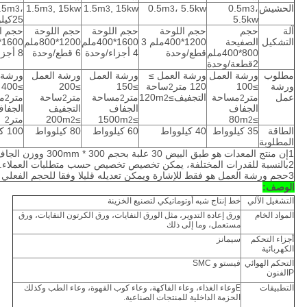
الحشيش
،
0.5m
، 5.5kw
0.5m
, 15kw
1.5m
, 15kw
1.5m
،
.5m
3
3
3
3
3
5.5kw
25كيلوواط
آلة
حجم
حجم اللوحة
حجم اللوحة
حجم اللوحة
حجم ال
التشكيل
الصفيحة
1200*400ملم 3
1600*400ملم
1200*800ملم
800*400ملم
قطع/وحدة
4 أجزاء/وحدة
6 قطع/وحدة
8 أجزاء/وحدة
2قطعة/وحدة
مطلوب
ورشة العمل
ورشة العمل ≥
ورشة العمل
ورشة العمل
ورشة 
ورشة
≥100
120 متر
ساحة
≥150
≥200
≥400
2
عمل
متر
مساحة
التجفيف≥120m
متر
مساحة
متر
ساحة
متر
م
2
2
2
2
2
الجفاف
الجفاف
التجفيف
≥80m
≥1500m
≥200m
متر
2
2
2
2
الطاقة
35 كيلوواط
40 كيلوواط
60 كيلوواط
80 كيلوواط
100 كيلوواط
المطلوبة
1إن منتج المعدات هو طبق البيض 30 علبة بحجم 300 * 300mm ووزن الجاف 65g-70g.
2بالنسبة للقدرات المختلفة، يمكن تخصيص تخصيص حسب متطلبات العملاء.
3حجم ورشة العمل هو فقط للإشارة ويمكن تعديله قليلا وفقا للحجم الفعلي للمصنع العميل.
الوصف:
التشغيل الآلي
خط إنتاج شبه أوتوماتيكي لتصنيع الخزينة
المواد الخام
ورق إعادة التدوير، مثل الورق النفايات، ورق الكرتون النفايات، ورق
مستعمل، وما إلى ذلك
أجزاء التحكم
سيمانز
الكهربائية
التحكم الهوائي
فيستو و SMC
P
الفنون
التطبيقات
E
وعاء الغذاء، وعاء الفاكهة، وعاء كوب القهوة، وعاء الطب وكذلك
الحزمة الداخلية للمنتجات الصناعية.