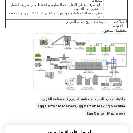
المعدات.
البائع سوف يعطي التعليمات العملية، والحفاظ على طريقة لعامل
المشتري بعد التثبيت.
سوف يقوم البائع بتعليم مهندس المشتري تقنية الإنتاج والوصفة بعد
التثبيت.
8
صلاحية
90 يوماً بعد تاريخ تقديم العرض
الاقتباس
مخطط التدفق:
ماكينات صب اللب,آلات صناعة الخزف,آلات صناعة الخزف
Egg Carton Machinery,Egg Carton Making Machine
Egg Carton Machinery
احصل على افضل سعر ل