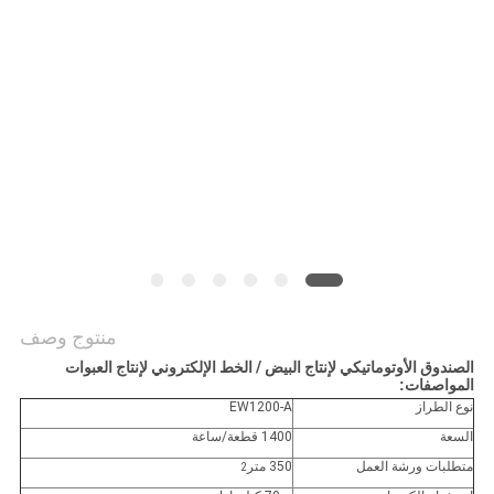
أخبار
خريطة
الموقع
PRIVACY
POLICY
منتوج وصف
الصندوق الأوتوماتيكي لإنتاج البيض / الخط الإلكتروني لإنتاج العبوات
المواصفات:
نوع الطراز
EW1200-A
السعة
1400 قطعة/ساعة
متطلبات ورشة العمل
350 متر
2