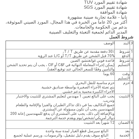
شهادة تقييم المورد TUV
شهادة تقييم المورد SGS
شهادة الموافقة
نانيا - علامة تجارية صينية مشهورة
أكثر من 20 عاما من الخبرة في هذا المجال، المورد الصيني الموثوقة،
بدعم من الحكومة والجامعات.
المدير الدائم لجمعية التعبئة والتغليف الصينية
شروط العمل
لا.
البند
الوصف
1
شروط
30٪ دفعة مقدمة عن طريق T / T،
الدفع
70% قبل الشحن عن طريق T/T أو L/C عند الرؤية
2
شروط
قاعدة فوبي غوانغتشو، الصين
التسليم
(يمكن إجراء المعاملة النهائية في C&F أو CIF ، يجب أن يتم تحديد الشحن
والتأمين وفقًا للسعر الحالي عند توقيع العقد).
3
وقت
60 يوما
التسليم
4
حزم
حزم مناسبة للنقل البحري
يتم تعبئة الأجزاء الصغيرة بواسطة صناديق خشبية.
الأجزاء الكبيرة محمية بدعم خشبي.
5
التثبيت
يجب على البائع تعيين 1 مهندس لتعليم المشتري للتثبيت والاختبار
وتدريب.
جميع التكاليف بما في ذلك تذاكر الطيران والفيزا والإقامة والطعام
للمهندسين يجب أن تكون مسؤولة عن المشتري.
وبالإضافة إلى ذلك، يجب على المشتري أن يدفع للمهندسين إعانة 200
دولار أمريكي/شخص/يوم ويقدم خدمة الترجمة.
6
الضمان
12 شهراً بعد التثبيت
7
بعد
البائع سيرسل قطع الغيار لمدة سنة واحدة
الخدمة
البائع سوف يقدم دليل تشغيل، والرسومات، ورسم عملية لجميع