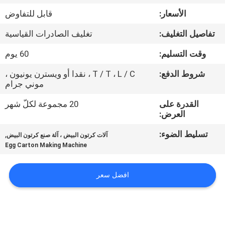
الأسعار:
قابل للتفاوض
معلومات
تفاصيل التغليف:
تغليف الصادرات القياسية
عنا
وقت التسليم:
60 يوم
جولة
شروط الدفع:
T / T ، L / C ، نقدا أو ويسترن يونيون ،
موني جرام
في
القدرة على
20 مجموعة لكلّ شهر
المعمل
العرض:
تسليط الضوء:
,
آلات كرتون البيض ، آلة صنع كرتون البيض
مراقبة
Egg Carton Making Machine
الجودة
افضل سعر
اتصل
بنا