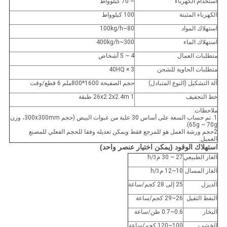
استخدام الكهرباء
~ 70 كيلوواط
الكهرباء المثبتة
100 كيلوواط
استهلاك المواد
80~100kg/h
استهلاك الماء
300~400kg/h
متطلبات العمال
4 ~ 5 أشخاص
متطلبات الحاوية للشحن
3 × 40HQ
آلة التشكيل (النوع المتبادل)
حجم الصفيحة 1600*800ملم 6 قطع/وقت
خط التجفيف
26x2.2x2.4m 1 طبقة
ملاحظات:
1. تم حساب السعة على أساس 30 علبة من عبوات البيض (حجم 300x300mm، وزن
65g ~ 70g).
2حجم ورشة العمل هو للمرجع فقط ويمكن تعديله وفقا للحجم الفعلي للمصنع
العميل.
استهلاك الوقود (يمكن اختيار عنصر واحد)
الغاز الطبيعي
27 ~ 30 م
/h
3
الغاز المسال
10~12 م
/h
3
الديزل
25 إلى 28 كجم/ساعة
النفط الثقيل
26~29 كجم/ساعة
البخار
0.6~0.7 طن/ساعة
الخشب
100~120 كجم/ساعة