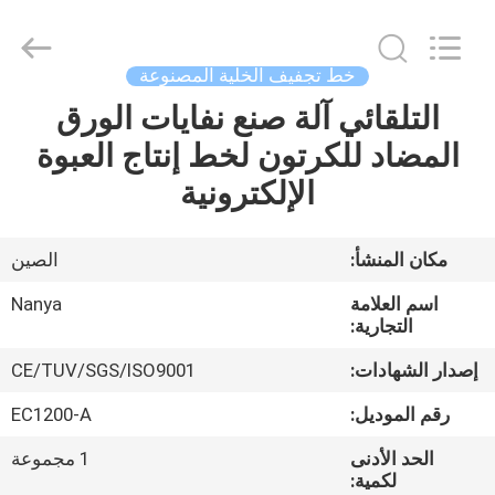
Nanya
Pulp
Molding
Equipment
Co.,
خط تجفيف الخلية المصنوعة
Ltd..
All
Rights
التلقائي آلة صنع نفايات الورق
الصفحة
Reserved.
المضاد للكرتون لخط إنتاج العبوة
الرئيسية
الإلكترونية
منتجات
مكان المنشأ:
الصين
أشرطة
اسم العلامة
Nanya
فيديو
التجارية:
إصدار الشهادات:
CE/TUV/SGS/ISO9001
عرض
رقم الموديل:
EC1200-A
الواقع
الحد الأدنى
1 مجموعة
الافتراضي
لكمية: