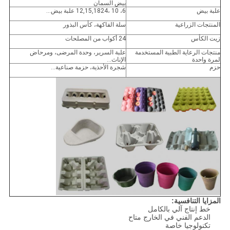
بيض السمان
علبة بيض
6، 10 ،12,15,1824 علبة بيض...
المنتجات الزراعية
سلة الفاكهة، كأس البذور
زيت الكأس
24 أكواب من المصلحات
منتجات الرعاية الطبية المستخدمة
علبة السرير، وحدة المرضى، ومرحاض
لمرة واحدة
الإناث...
حزم
شجرة الأحذية، حزمة صناعية...
المزايا التنافسية:
خط إنتاج آلي بالكامل
الدعم الفني في الخارج متاح
تكنولوجيا خاصة