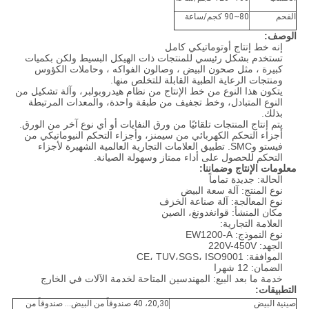
الفحم
80~90 كجم/ساعة
الوصف:
إنه خط إنتاج أوتوماتيكي كامل
تستخدم بشكل رئيسي للمنتجات ذات الهيكل البسيط ولكن بكميات
كبيرة ، مثل صحون البيض ، وصالون الفواكه ، وحاملات الكؤوس
ومنتجات الرعاية الطبية القابلة للتخلص منها.
يتكون هذا النوع من خط الإنتاج من نظام هيدروبولبر، وآلة تشكيل من
النوع المتبادل، وخط تجفيف من طبقة واحدة، والمعدات المرتبطة
بذلك.
يتم إنتاج المنتجات تلقائيًا من ورق النفايات أو أي نوع آخر من الورق.
أجزاء التحكم الكهربائي من سيمنز، وأجزاء التحكم النيوماتيكي من
فيستو وSMC. تطبيق العلامات التجارية العالمية الشهيرة لأجزاء
التحكم للحصول على أداء ممتاز وسهولة الصيانة.
معلومات الإنتاج وضماننا:
الحالة: جديدة تماماً
نوع المنتج: آلة سعة البيض
نوع المعالجة: آلة صناعة الخزف
مكان المنشأ: قوانغدونغ، الصين
العلامة التجارية:
نوع النموذج: EW1200-A
الجهد: 220V-450V
الموافقة: CE، TUV،SGS، ISO9001
الضمان: 12 شهرا
خدمة ما بعد البيع: المهندسين المتاحة لخدمة الآلات في الخارج
التطبيقات:
صينية البيض
20,30، 40 صندوقاً من البيض... صندوقاً من