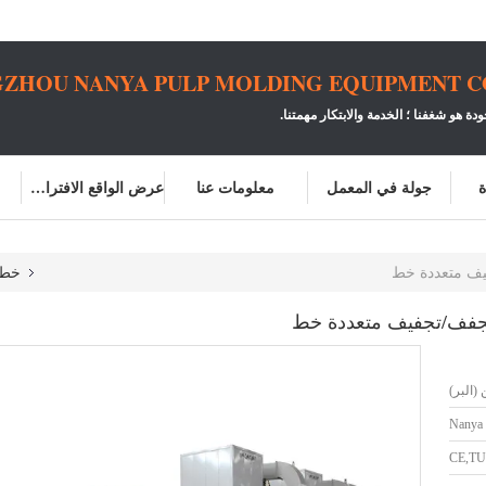
ZHOU NANYA PULP MOLDING EQUIPMENT CO.
ودة هو شغفنا ؛
الخدمة والابتكار مهمتنا.
ة
جولة في المعمل
معلومات عنا
عرض الواقع الافتراضي
يف متعددة خط
خط 
مجفف/تجفيف متعددة خط
(البر)
Nanya
CE,TU