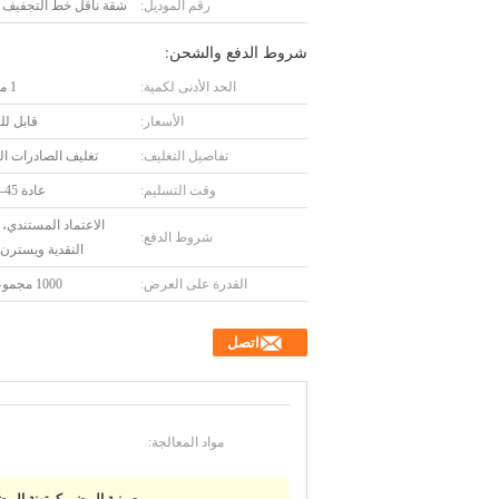
رقم الموديل:
شقة ناقل خط التجفيف م
شروط الدفع والشحن:
الحد الأدنى لكمية:
1 مجموعة
الأسعار:
قابل ل
تفاصيل التغليف:
تغليف الصادرات ال
وقت التسليم:
عادة 45-75 يوما
الاعتماد المستندي، 
شروط الدفع:
النقدية ويسترن 
القدرة على العرض:
1000 مجموعة/سنة
اتصل
مواد المعالجة: