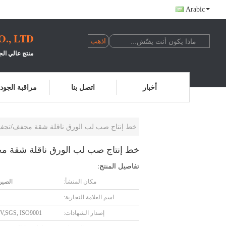
Arabic
, LTD.
منتج عالي الج
أخبار
اتصل بنا
مراقبة الجود
خط إنتاج صب لب الورق ناقلة شقة مجفف/تجف
خط إنتاج صب لب الورق ناقلة شقة 
تفاصيل المنتج:
مكان المنشأ:
الصين 
اسم العلامة التجارية:
إصدار الشهادات:
V,SGS, ISO9001