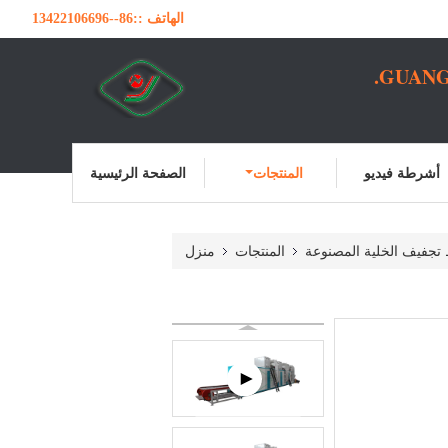
الهاتف ::
86--13422106696
GUANG
أشرطة فيديو
المنتجات
الصفحة الرئيسية
تجفيف الخلية المصنوعة
المنتجات
منزل