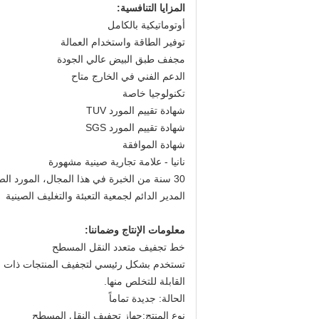
المزايا التنافسية:
أوتوماتيكية بالكامل
توفير الطاقة واستخدام العمالة
مجفف طبق البيض عالي الجودة
الدعم الفني في الخارج متاح
تكنولوجيا خاصة
شهادة تقييم المورد TUV
شهادة تقييم المورد SGS
شهادة الموافقة
نانيا - علامة تجارية صينية مشهورة
30 سنة من الخبرة في هذا المجال، المورد الصيني الموثوق به، بدعم من الحكومة والجامعة.
المدير الدائم لجمعية التعبئة والتغليف الصينية
معلومات الإنتاج وضماننا:
خط تجفيف متعدد النقل المسطح
تستخدم بشكل رئيسي لتجفيف المنتجات ذات اله
القابلة للتخلص منها.
الحالة: جديدة تماماً
نوع المنتج:جهاز تجفيف النقل المسطح