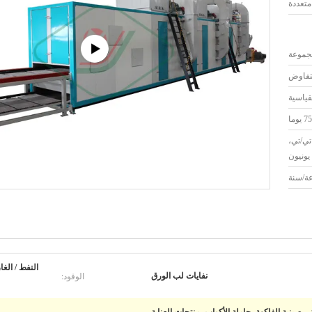
تعددة
لتفاوض
قياسية
تي/تي،
يونيون
النفط / الغا
الوقود:
نفايات لب الورق