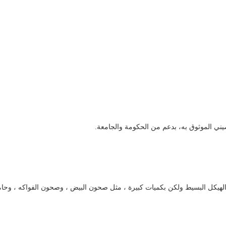
يكل البسيط ولكن بكميات كبيرة ، مثل صحون البيض ، وصحون الفواكه ، وحامل