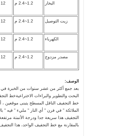
البخار
1.2~2.4 م
12 ~ 50 م
زيت التوصيل
1.2~2.4 م
12 ~ 50 م
الكهرباء
1.2~2.4 م
12 ~ 30 م
مصدر مزدوج
1.2~2.4 م
12 ~ 30 م
الوصف:
بعد جمع أكثر من عشر سنوات من الخبرة في تصن
البحث والتطوير والبراءات الاختراعيةخط التج
خط التجفيف الناقل المسطح يتبنى موقعين ، أي 
الملائكة " في فرن " أي النار " مليء " فيه " 
التجفيف هذا سريعة جدا ودرجة الأتمتة مرتفعة
بالمقارنة مع خط التجفيف الواحد، هذا التجفيف 