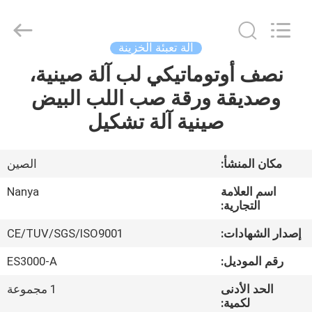
Nanya
Pulp
Molding
Equipment
Co.,
آلة تعبئة الخزينة
Ltd..
All
Rights
نصف أوتوماتيكي لب آلة صينية،
الصفحة
Reserved.
وصديقة ورقة صب اللب البيض
الرئيسية
صينية آلة تشكيل
منتجات
مكان المنشأ:
الصين
أشرطة
اسم العلامة
Nanya
فيديو
التجارية:
إصدار الشهادات:
CE/TUV/SGS/ISO9001
عرض
رقم الموديل:
ES3000-A
الواقع
الحد الأدنى
1 مجموعة
الافتراضي
لكمية: