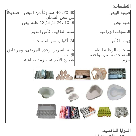
التطبيقات:
صينية البيض
20,30، 40 صندوقاً من البيض... صندوقاً
من بيض السمان
علبة بيض
6، 10 ،12,15,1824 علبة بيض...
المنتجات الزراعية
سلة الفاكهة، كأس البذور
زيت الكأس
24 أكواب من المصلحات
منتجات الرعاية الطبية
علبة السرير، وحدة المرضى، ومرحاض
المستخدمة لمرة واحدة
الإناث...
حزم
شجرة الأحذية، حزمة صناعية...
المزايا التنافسية:
خط إنتاج شبه ذاتي