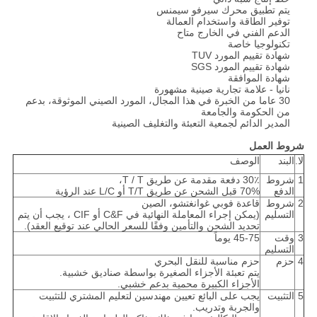
يتم تطبيق محرك سيرفو سيمنس
توفير الطاقة واستخدام العمالة
الدعم الفني في الخارج متاح
تكنولوجيا خاصة
شهادة تقييم المورد TUV
شهادة تقييم المورد SGS
شهادة الموافقة
نانيا - علامة تجارية صينية مشهورة
30 عاما من الخبرة في هذا المجال، المورد الصيني الموثوقة، بدعم
من الحكومة والجامعة
المدير الدائم لجمعية التعبئة والتغليف الصينية
شروط العمل
لا.
البند
الوصف
1
شروط
30٪ دفعة مقدمة عن طريق T / T،
الدفع
70% قبل الشحن عن طريق T/T أو L/C عند الرؤية
2
شروط
قاعدة فوبي غوانغتشو، الصين
التسليم
(يمكن إجراء المعاملة النهائية في C&F أو CIF ، يجب أن يتم
تحديد الشحن والتأمين وفقًا للسعر الحالي عند توقيع العقد).
3
وقت
45-75 يوماً
التسليم
4
حزم
حزم مناسبة للنقل البحري
يتم تعبئة الأجزاء الصغيرة بواسطة صناديق خشبية.
الأجزاء الكبيرة محمية بدعم خشبي.
5
التثبيت
يجب على البائع تعيين مهندسين لتعليم المشتري للتثبيت
والجربة وتدريب.