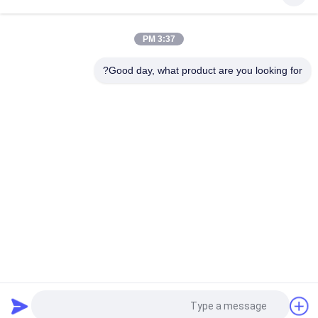
آلة صناعة الخزف عالية الكفاءة للحزم الصناعية
3:37 PM
آلة قولبة اللب الأوتوماتيكية بالكامل لحزمة الإلكترونيات الصناعية
الداخلية / آلة صنع حزمة اللب الصناعية
Good day, what product are you looking for?
فئات شعبية
جميع
لب ورقيّ قولبة آلة
اللب معدات صب
آلة تصنيع العبوات
بيضة صينية آلة
البيض آلة الكرتون
أدوات المائدة يجعل آلة
ورقة آلة صنع لوحة
آلة تعبئة الخزينة
طلب اقتباس