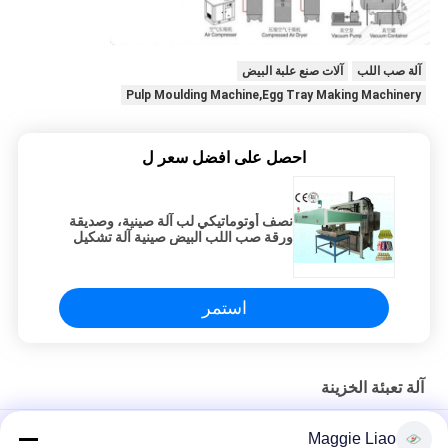
آلة صب اللب
آلات صنع علبة البيض
Pulp Moulding Machine,Egg Tray Making Machinery
احصل على افضل سعر ل
نصف أوتوماتيكي لب آلة صينية، وصديقة
ورقة صب اللب البيض صينية آلة تشكيل
استمر
آلة تعبئة الخزينة
أجهزة سلة العبوة الإلكترونية
Maggie Liao