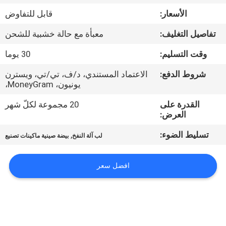
الأسعار:
قابل للتفاوض
معلومات
تفاصيل التغليف:
معبأة مع حالة خشبية للشحن
عنا
وقت التسليم:
30 يوما
جولة
شروط الدفع:
الاعتماد المستندي، د/ف، تي/تي، ويسترن
يونيون، MoneyGram،
في
القدرة على
20 مجموعة لكلّ شهر
المعمل
العرض:
تسليط الضوء:
,
لب آلة النفخ
بيضة صينية ماكينات تصنيع
مراقبة
الجودة
افضل سعر
اتصل
بنا