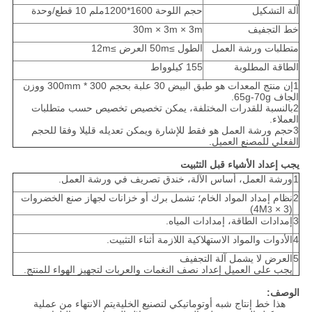
آلة التشكيل
حجم اللوحة 1600*1200ملم 10 قطع/وحدة
خط التجفيف
30m × 3m × 3m
متطلبات ورشة العمل
الطول ≥50m العرض ≥12m
الطاقة المطلوبة
155 كيلوواط
1إن منتج المعدات هو طبق البيض 30 علبة بحجم 300 * 300mm ووزن
الجاف 65g-70g.
2بالنسبة للقدرات المختلفة، يمكن تخصيص تخصيص حسب متطلبات
العملاء.
3حجم ورشة العمل هو فقط للإشارة ويمكن تعديله قليلا وفقا للحجم
الفعلي للمصنع العميل.
يجب إعداد الأشياء قبل التثبيت
1
ورشة العمل، أساس الآلة، خندق تصريف في ورشة العمل.
2
نظام إمداد المواد الخام؛ تشمل برك أو خزانات لجهاز صنع الخضروات
)
(3 × 4M
3
3
إمدادات الطاقة، إمدادات المياه.
4
الأدوات والمواد الاستهلاكية اللازمة أثناء التثبيت.
5
العرض لا يشمل آلة التجفيف
يجب على العميل إعداد نصف النغمات والعربات لتجهيز الهواء للمنتج.
الوصف:
هذا خط إنتاج شبه أوتوماتيكي لتصنيع الخليةيتم الانتهاء من عملية