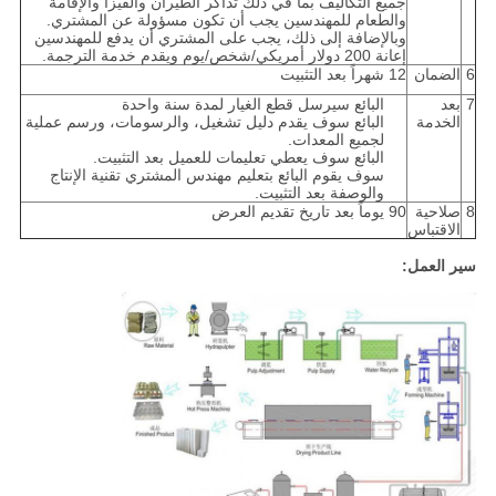
جميع التكاليف بما في ذلك تذاكر الطيران والفيزا والإقامة
والطعام للمهندسين يجب أن تكون مسؤولة عن المشتري.
وبالإضافة إلى ذلك، يجب على المشتري أن يدفع للمهندسين
إعانة 200 دولار أمريكي/شخص/يوم ويقدم خدمة الترجمة.
6
الضمان
12 شهراً بعد التثبيت
7
بعد
البائع سيرسل قطع الغيار لمدة سنة واحدة
الخدمة
البائع سوف يقدم دليل تشغيل، والرسومات، ورسم عملية
لجميع المعدات.
البائع سوف يعطي تعليمات للعميل بعد التثبيت.
سوف يقوم البائع بتعليم مهندس المشتري تقنية الإنتاج
والوصفة بعد التثبيت.
8
صلاحية
90 يوماً بعد تاريخ تقديم العرض
الاقتباس
سير العمل: