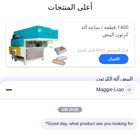
أعلى المنتجات
1400 قطعة / ساعة آلة
كرتون البيض
قابل للتفاوض MOQ:قابل للتفاوض
الاتصال
البيض آلة الكرتون
Maggie Liao
آلة صناعة طبق الورق الآلي للبيض 1800 قطعة / ساعة
التلقائي بالكامل لب الورق بيضة علبة كرتون ماكينة الموافقة CE
10:08 AM
مزرعة الدجاج علبة البيض الكرتون ورقة آلة صب الترددية
Good day, what product are you looking for?
فئات شعبية
جميع