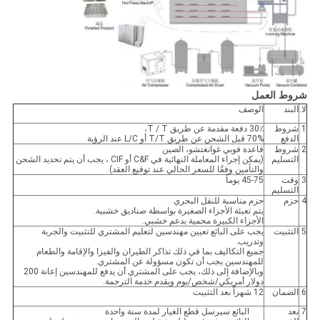
شروط العمل
لا.
البند
الوصف
1
شروط
30٪ دفعة مقدمة عن طريق T / T،
الدفع
70% قبل الشحن عن طريق T/T أو L/C عند الرؤية
2
شروط
قاعدة فوبي غوانغتشو، الصين
التسليم
(يمكن إجراء المعاملة النهائية في C&F أو CIF ، يجب أن يتم تحديد الشحن
والتأمين وفقًا للسعر الحالي عند توقيع العقد).
3
وقت
45-75 يوماً
التسليم
4
حزم
حزم مناسبة للنقل البحري
يتم تعبئة الأجزاء الصغيرة بواسطة صناديق خشبية.
الأجزاء الكبيرة محمية بدعم خشبي.
5
التثبيت
يجب على البائع تعيين مهندسين لتعليم المشتري للتثبيت والجربة
وتدريب.
جميع التكاليف بما في ذلك تذاكر الطيران والفيزا والإقامة والطعام
للمهندسين يجب أن تكون مسؤولة عن المشتري.
وبالإضافة إلى ذلك، يجب على المشتري أن يدفع للمهندسين إعانة 200
دولار أمريكي/شخص/يوم ويقدم خدمة الترجمة.
6
الضمان
12 شهراً بعد التثبيت
7
بعد
البائع سيرسل قطع الغيار لمدة سنة واحدة