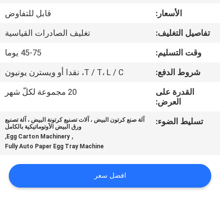
الأسعار:
قابل للتفاوض
معلومات
تفاصيل التغليف:
تغليف الصادرات القياسية
عنا
وقت التسليم:
45-75 يوما
جولة
شروط الدفع:
T / T، L / C، نقدا أو ويسترن يونيون
في
القدرة على
20 مجموعة لكلّ شهر
العرض:
المعمل
تسليط الضوء:
آلة صنع كرتون البيض ، آلات تصنيع كرتونة البيض ، آلة تصنيع
ورق البيض الأوتوماتيكية بالكامل
مراقبة
,
,
Egg Carton Machinery
Fully Auto Paper Egg Tray Machine
الجودة
افضل سعر
اتصل
بنا