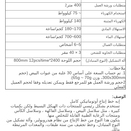
400 متر
متطلبات ورشة العمل
2
~ 75 كيلوواط
استخدام الكهرباء
140 كيلوواط
الكهرباء المثبتة
170~180 كجم/ساعة
الاستهلاك المادي
600~700 كجم/ساعة
استهلاك الماء
5~6 أشخاص
متطلبات العمال
3 × 40 مقر
متطلبات الحاوية للشحن
حجم اللوحة 2400*800mm 12pcs/time
آلة التشكيل (النوع المتبادل)
ملاحظات:
1. تم حساب السعة على أساس 30 علبة من عبوات البيض (حجم
300x300mm، وزن 65g ~ 70g).
2حجم ورشة العمل هو للمرجع فقط ويمكن تعديله وفقا لحجم العميل
الفعلي
الوصف:
إنه خط إنتاج أوتوماتيكي كامل
تستخدم بشكل رئيسي للمنتجات ذات الهيكل البسيط ولكن بكميات
كبيرة ، مثل سلاسل البيض ، وسلاسل الفاكهة ، وسلاسل الكأس
ومنتجات الرعاية الطبية القابلة للتخلص منها.
يتكون هذا النوع من خط الإنتاج من نظام هيدروبولبر، وآلة تشكيل من
النوع المتبادل، وخط تجفيف من ستة طبقات، والمعدات المرتبطة
بذلك.