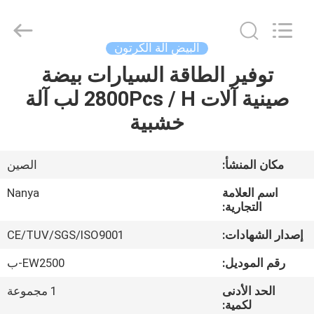
Nanya
Pulp
Molding
Equipment
Co.,
البيض آلة الكرتون
Ltd..
All
Rights
توفير الطاقة السيارات بيضة
الصفحة
Reserved.
صينية آلات 2800Pcs / H لب آلة
الرئيسية
خشبية
منتجات
مكان المنشأ:
الصين
أشرطة
اسم العلامة
Nanya
فيديو
التجارية:
إصدار الشهادات:
CE/TUV/SGS/ISO9001
عرض
رقم الموديل:
EW2500-ب
الواقع
الحد الأدنى
1 مجموعة
الافتراضي
لكمية: