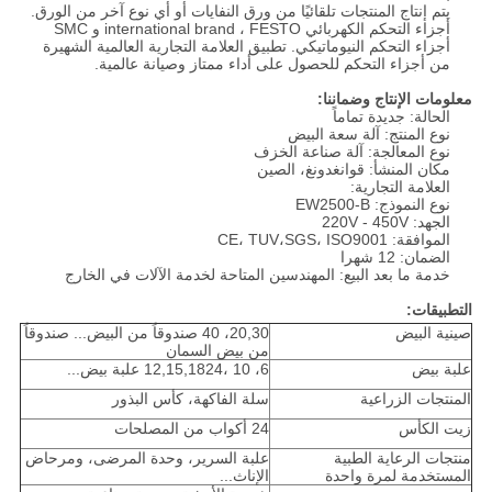
يتم إنتاج المنتجات تلقائيًا من ورق النفايات أو أي نوع آخر من الورق.
أجزاء التحكم الكهربائي international brand ، FESTO و SMC
أجزاء التحكم النيوماتيكي. تطبيق العلامة التجارية العالمية الشهيرة
من أجزاء التحكم للحصول على أداء ممتاز وصيانة عالمية.
معلومات الإنتاج وضماننا:
الحالة: جديدة تماماً
نوع المنتج: آلة سعة البيض
نوع المعالجة: آلة صناعة الخزف
مكان المنشأ: قوانغدونغ، الصين
العلامة التجارية:
نوع النموذج: EW2500-B
الجهد: 220V - 450V
الموافقة: CE، TUV،SGS، ISO9001
الضمان: 12 شهرا
خدمة ما بعد البيع: المهندسين المتاحة لخدمة الآلات في الخارج
التطبيقات:
صينية البيض
20,30، 40 صندوقاً من البيض... صندوقاً
من بيض السمان
علبة بيض
6، 10 ،12,15,1824 علبة بيض...
المنتجات الزراعية
سلة الفاكهة، كأس البذور
زيت الكأس
24 أكواب من المصلحات
منتجات الرعاية الطبية
علبة السرير، وحدة المرضى، ومرحاض
المستخدمة لمرة واحدة
الإناث...