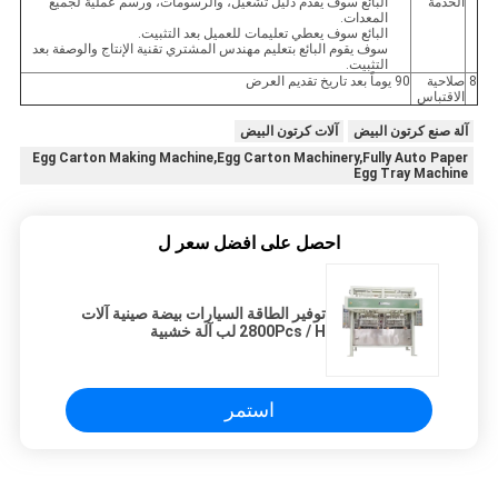
الخدمة
البائع سوف يقدم دليل تشغيل، والرسومات، ورسم عملية لجميع
المعدات.
البائع سوف يعطي تعليمات للعميل بعد التثبيت.
سوف يقوم البائع بتعليم مهندس المشتري تقنية الإنتاج والوصفة بعد
التثبيت.
8
صلاحية
90 يوماً بعد تاريخ تقديم العرض
الاقتباس
آلة صنع كرتون البيض
آلات كرتون البيض
Egg Carton Making Machine,Egg Carton Machinery,Fully Auto Paper
Egg Tray Machine
احصل على افضل سعر ل
توفير الطاقة السيارات بيضة صينية آلات
2800Pcs / H لب آلة خشبية
استمر