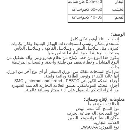
البخار
0.3~0.35 طن/ساعة
الخشب
50~60 كجم/ساعة
الفحم
35~40 كجم/ساعة
الوصف:
إنه خط إنتاج أوتوماتيكي كامل
تستخدم بشكل رئيسي للمنتجات ذات الهيكل البسيط ولكن بكميات
كبيرة ، مثل سلاسل البيض ، وسلاسل الفاكهة ، وسلاسل الكأس
ومنتجات الرعاية الطبية القابلة للتخلص منها.
يتكون هذا النوع من خط الإنتاج من نظام هيدروبولبر، وآلة تشكيل من
النوع المتبادل، وخط تجفيف من طبقة واحدة، والمعدات المرتبطة
بذلك.
يتم إنتاج المنتجات تلقائيًا من الورق المتبقي أو أي نوع آخر من الورق.
إنها عالية الكفاءة وتوفير الطاقة ودائمة وآمنة.
أجزاء التحكم الكهربائي international brand ، FESTO و SMC
أجزاء التحكم النيوماتيكي. تطبيق العلامة التجارية العالمية الشهيرة
من أجزاء التحكم للحصول على أداء ممتاز وصيانة عالمية.
معلومات الإنتاج وضماننا:
الحالة: جديدة تماماً
نوع المنتج: آلة سعة البيض
نوع المعالجة: آلة صناعة الخزف
مكان المنشأ: قوانغدونغ، الصين
العلامة التجارية:
نوع النموذج: EW600-A