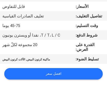
الأسعار:
قابل للتفاوض
معلومات
تفاصيل التغليف:
تغليف الصادرات القياسية
عنا
وقت التسليم:
45-75 يوما
جولة
شروط الدفع:
T / T، L / C، نقدا أو ويسترن يونيون
في
القدرة على
20 مجموعة لكلّ شهر
العرض:
المعمل
تسليط الضوء:
,
ماكينة كرتون البيض
الآلات كرتون البيض
مراقبة
الجودة
افضل سعر
اتصل
بنا