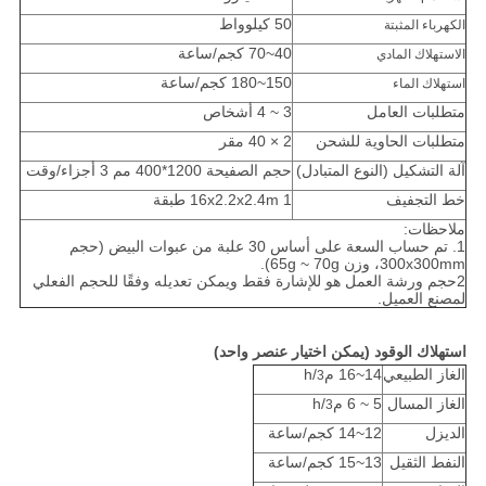
50 كيلوواط
الكهرباء المثبتة
40~70 كجم/ساعة
الاستهلاك المادي
150~180 كجم/ساعة
استهلاك الماء
متطلبات العامل
3 ~ 4 أشخاص
متطلبات الحاوية للشحن
2 × 40 مقر
آلة التشكيل (النوع المتبادل)
حجم الصفيحة 1200*400 مم 3 أجزاء/وقت
خط التجفيف
16x2.2x2.4m 1 طبقة
ملاحظات:
1. تم حساب السعة على أساس 30 علبة من عبوات البيض (حجم
300x300mm، وزن 65g ~ 70g).
2حجم ورشة العمل هو للإشارة فقط ويمكن تعديله وفقًا للحجم الفعلي
لمصنع العميل.
استهلاك الوقود (يمكن اختيار عنصر واحد)
الغاز الطبيعي
14~16 م
/h
3
الغاز المسال
5 ~ 6 م
/h
3
الديزل
12~14 كجم/ساعة
النفط الثقيل
13~15 كجم/ساعة