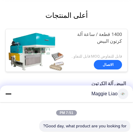
أعلى المنتجات
1400 قطعة / ساعة آلة
كرتون البيض
قابل للتفاوض MOQ:قابل للتفاوض
الاتصال
البيض آلة الكرتون
Maggie Liao
آلة صناعة طبق الورق الآلي للبيض 1800 قطعة / ساعة
التلقائي بالكامل لب الورق بيضة علبة كرتون ماكينة الموافقة CE
7:51 PM
مزرعة الدجاج علبة البيض الكرتون ورقة آلة صب الترددية
Good day, what product are you looking for?