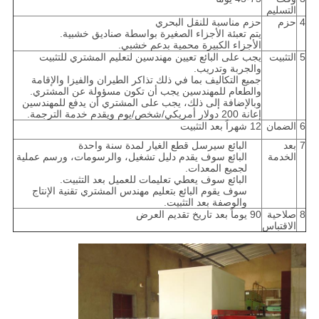
التسليم
4
حزم
حزم مناسبة للنقل البحري
يتم تعبئة الأجزاء الصغيرة بواسطة صناديق خشبية.
الأجزاء الكبيرة محمية بدعم خشبي.
5
التثبيت
يجب على البائع تعيين مهندسين لتعليم المشتري للتثبيت
والجربة وتدريب.
جميع التكاليف بما في ذلك تذاكر الطيران والفيزا والإقامة
والطعام للمهندسين يجب أن تكون مسؤولة عن المشتري.
وبالإضافة إلى ذلك، يجب على المشتري أن يدفع للمهندسين
إعانة 200 دولار أمريكي/شخص/يوم ويقدم خدمة الترجمة.
6
الضمان
12 شهراً بعد التثبيت
7
بعد
البائع سيرسل قطع الغيار لمدة سنة واحدة
الخدمة
البائع سوف يقدم دليل تشغيل، والرسومات، ورسم عملية
لجميع المعدات.
البائع سوف يعطي تعليمات للعميل بعد التثبيت.
سوف يقوم البائع بتعليم مهندس المشتري تقنية الإنتاج
والوصفة بعد التثبيت.
8
صلاحية
90 يوماً بعد تاريخ تقديم العرض
الاقتباس