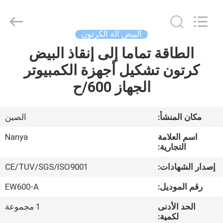
Nanya
Pulp
Molding
Equipment
Co.,
البيض آلة الكرتون
Ltd..
All
Rights
الطاقة تماما إلى إنقاذ البيض
الصفحة
Reserved.
كرتون تشكيل أجهزة الكمبيوتر
الرئيسية
الجهاز 600/ح
منتجات
مكان المنشأ:
الصين
أشرطة
اسم العلامة
Nanya
فيديو
التجارية:
إصدار الشهادات:
CE/TUV/SGS/ISO9001
عرض
رقم الموديل:
EW600-A
الواقع
الحد الأدنى
1 مجموعة
الافتراضي
لكمية: