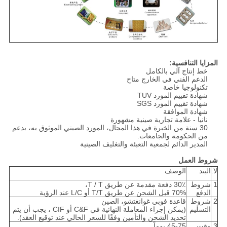
المزايا التنافسية:
خط إنتاج آلي بالكامل
الدعم الفني في الخارج متاح
تكنولوجيا خاصة
شهادة تقييم المورد TUV
شهادة تقييم المورد SGS
شهادة الموافقة
نانيا - علامة تجارية صينية مشهورة
30 سنة من الخبرة في هذا المجال، المورد الصيني الموثوق به، بدعم
من الحكومة والجامعات.
المدير الدائم لجمعية التعبئة والتغليف الصينية
شروط العمل
لا.
البند
الوصف
1
شروط
30٪ دفعة مقدمة عن طريق T / T،
الدفع
70% قبل الشحن عن طريق T/T أو L/C عند الرؤية
2
شروط
قاعدة فوبي غوانغتشو، الصين
التسليم
(يمكن إجراء المعاملة النهائية في C&F أو CIF ، يجب أن يتم
تحديد الشحن والتأمين وفقًا للسعر الحالي عند توقيع العقد).
3
وقت
45-75 يوماً