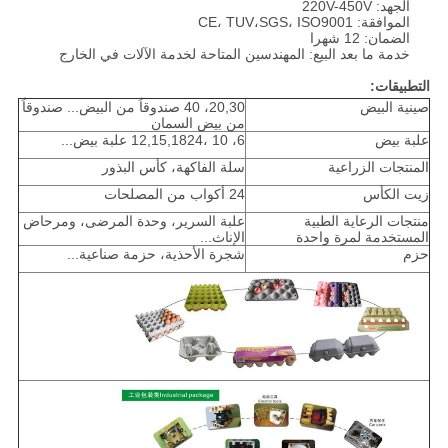
الجهد: 220V-450V
الموافقة: CE، TUV،SGS، ISO9001
الضمان: 12 شهرا
خدمة ما بعد البيع: المهندسين المتاحة لخدمة الآلات في الخارج
التطبيقات:
صينية البيض
20,30، 40 صندوقاً من البيض... صندوقاً
من بيض السمان
علبة بيض
6، 10 ،12,15,1824 علبة بيض...
المنتجات الزراعية
سلة الفاكهة، كأس البذور
زيت الكأس
24 أكواب من المصلحات
منتجات الرعاية الطبية
علبة السرير، وحدة المرضى، ومرحاض
المستخدمة لمرة واحدة
الإناث...
حزم
شجرة الأحذية، حزمة صناعية...