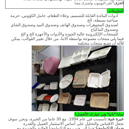
الخزف"
على اليوتيوب واشترك معنا
التطبيقات:
أدوات المائدة القابلة للتسميم، وعلاء الطعام، حامل الكؤوس، حزمة
صناعية بسيطة، الخ
لصندوق المجوهرات وصندوق الهاتف وصندوق النبيذ وصندوق الشاي
وصندوق الماكياج
للمنتجات الإلكترونية عالية الجودة والأدوات والأجهزة الخ و الخ
فيما يلي منتجات مصنوعة بواسطة آلاتنا، من خلال تغيير القوالب، يمكن
للآلة أن تصنع منتجات مختلفة.
لماذا "نانيا" هي خيارك الأفضل؟
خبرة غنية:
تأسست في عام 1994، مع 30 عاما من الخبرة، ونحن سوف
تجعل الاقتباس والتحليل على أساس الاستثمار العميل والقدرة.
ضمان التكنولوجيا:
جنبا إلى جنب مع التكنولوجيا العالية والجديدة مع