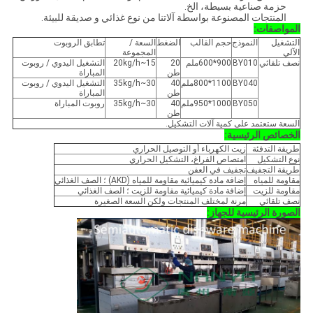
حزمة صناعية بسيطة، الخ.
المنتجات المصنوعة بواسطة آلاتنا من نوع غذائي و صديقة للبيئة.
المواصفات:
التشغيل
النموذج
حجم القالب
الضغط
السعة /
تطابق الروبوت
الآلي
المجموعة
نصف تلقائي
BY010
900*600ملم
20
15~20kg/h
التشغيل اليدوي / روبوت
طن
المباراة
BY040
1100*800ملم
40
30~35kg/h
التشغيل اليدوي / روبوت
طن
المباراة
BY050
1000*950ملم
40
30~35kg/h
روبوت المباراة
طن
السعة ستعتمد على كمية آلات التشكيل.
الخصائص الرئيسية:
طريقة التدفئة
زيت الكهرباء أو التوصيل الحراري
نوع التشكيل
امتصاص الفراغ، التشكيل الحراري
طريقة التجفيف
تجفيف في العفن
مقاومة للمياه
إضافة مادة كيميائية مقاومة للمياه (AKD) ؛ الصف الغذائي
مقاومة للزيت
إضافة مادة كيميائية مقاومة للزيت ؛ الصف الغذائي
نصف تلقائي
مرنة لمختلف المنتجات ولكن السعة الصغيرة
الصورة الرئيسية للجهاز: