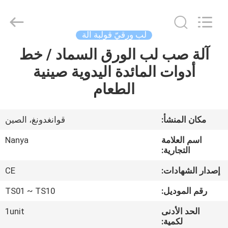
Nanya
Pulp
Molding
Equipment
Co.,
لب ورقيّ قولبة آلة
Ltd..
All
Rights
آلة صب لب الورق السماد / خط
الصفحة
Reserved.
أدوات المائدة اليدوية صينية
الرئيسية
الطعام
منتجات
مكان المنشأ:
قوانغدونغ، الصين
أشرطة
اسم العلامة
Nanya
فيديو
التجارية:
إصدار الشهادات:
CE
عرض
رقم الموديل:
TS01 ~ TS10
الواقع
الحد الأدنى
1unit
الافتراضي
لكمية: