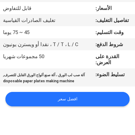
الأسعار:
قابل للتفاوض
معلومات
تفاصيل التغليف:
تغليف الصادرات القياسية
عنا
وقت التسليم:
45 ~ 75 يوما
جولة
شروط الدفع:
T / T ، L / C ، نقدا أو ويسترن يونيون
في
القدرة على
50 مجموعات شهريا
العرض:
المعمل
تسليط الضوء:
,
آلة صب لب الورق ، آلة صنع ألواح الورق القابل للتصرف
disposable paper plates making machine
مراقبة
الجودة
افضل سعر
اتصل
بنا