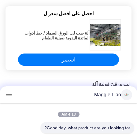
احصل على افضل سعر ل
آلة صب لب الورق السماد / خط أدوات
المائدة اليدوية صينية الطعام
استمر
لب ورقيّ قولبة آلة
Maggie Liao
حزمة الصناعية ضرار لب الورق صب درج البيض تشكيل آلة/1 اسطوانة
لوحات المتاح نصف آلي ورقة صب اللب ورقة ماكينة
4:13 AM
صب اللب التكاملية البسيطة مختبر آلة اختبار العفن / المنتج
Good day, what product are you looking for?