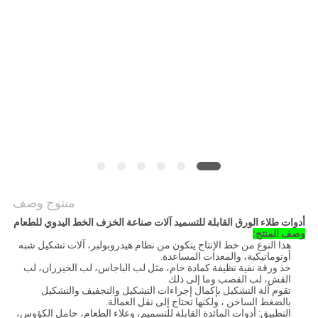
أخبار
خريطة
الموقع
PRIVACY
POLICY
منتوج وصف
أدوات طلاء الورق القابلة للتسميد آلات صناعة الخزف الخط اليدوي للطعام
وصف المنتج:
هذا النوع من خط الإنتاج يتكون من نظام هيدروبولبر، آلات تشكيل شبه
أوتوماتيكية، والمعدات المساعدة.
خذ ورقة نقية نظيفة كمادة خام، مثل لب الباجاس، لب الخيزران، لب
القش، لب القصب وما إلى ذلك
تقوم آلة التشكيل بإكمال إجراءات التشكيل والتجفيف والتشكيل
بالضغط الساخن ، ولكنها تحتاج إلى نقل العمالة.
التطبيق: أدوات المائدة القابلة للتسميم، وعلاء الطعام، حامل الكؤوس،