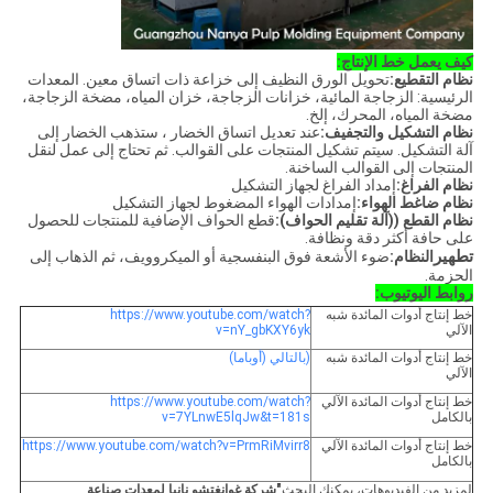
كيف يعمل خط الإنتاج:
نظام التقطيع:
تحويل الورق النظيف إلى خزاعة ذات اتساق معين. المعدات
الرئيسية: الزجاجة المائية، خزانات الزجاجة، خزان المياه، مضخة الزجاجة،
مضخة المياه، المحرك، إلخ.
نظام التشكيل والتجفيف:
عند تعديل اتساق الخضار ، ستذهب الخضار إلى
آلة التشكيل. سيتم تشكيل المنتجات على القوالب. ثم تحتاج إلى عمل لنقل
المنتجات إلى القوالب الساخنة.
نظام الفراغ:
إمداد الفراغ لجهاز التشكيل
نظام ضاغط الهواء:
إمدادات الهواء المضغوط لجهاز التشكيل
نظام القطع ((آلة تقليم الحواف):
قطع الحواف الإضافية للمنتجات للحصول
على حافة أكثر دقة ونظافة.
تطهير
النظام:
ضوء الأشعة فوق البنفسجية أو الميكروويف، ثم الذهاب إلى
الحزمة.
روابط اليوتيوب:
خط إنتاج أدوات المائدة شبه
https://www.youtube.com/watch?
الآلي
v=nY_gbKXY6yk
خط إنتاج أدوات المائدة شبه
(بالتالي (أوباما)
الآلي
خط إنتاج أدوات المائدة الآلي
https://www.youtube.com/watch?
بالكامل
v=7YLnwE5lqJw&t=181s
خط إنتاج أدوات المائدة الآلي
https://www.youtube.com/watch?v=PrmRiMvirr8
بالكامل
لمزيد من الفيديوهات، يمكنك البحث
"شركة غوانغتشو نانيا لمعدات صناعة