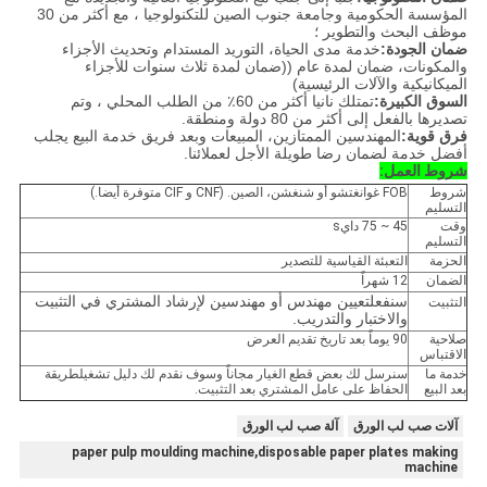
المؤسسة الحكومية وجامعة جنوب الصين للتكنولوجيا ، مع أكثر من 30
موظف البحث والتطوير ؛
ضمان الجودة:
خدمة مدى الحياة، التوريد المستدام وتحديث الأجزاء
والمكونات، ضمان لمدة عام ((ضمان لمدة ثلاث سنوات للأجزاء
الميكانيكية والآلات الرئيسية)
السوق الكبيرة:
تمتلك نانيا أكثر من 60٪ من الطلب المحلي ، وتم
تصديرها بالفعل إلى أكثر من 80 دولة ومنطقة.
فرق قوية:
المهندسين الممتازين، المبيعات وبعد فريق خدمة البيع يجلب
أفضل خدمة لضمان رضا طويلة الأجل لعملائنا.
شروط العمل:
شروط
FOB غوانغتشو أو شنغشن، الصين. (CNF و CIF متوفرة أيضا.)
التسليم
وقت
45 ~ 75 دا
ي
s
التسليم
الحزمة
التعبئة القياسية للتصدير
الضمان
12 شهراً
سنفعل
تعيين مهندس أو مهندسين لإرشاد المشتري في التثبيت
التثبيت
والاختبار والتدريب.
صلاحية
90 يوماً بعد تاريخ تقديم العرض
الاقتباس
خدمة ما
سنرسل لك بعض قطع الغيار مجاناً وسوف نقدم لك دليل تشغيلطريقة
بعد البيع
الحفاظ على عامل المشتري بعد التثبيت.
آلات صب لب الورق
آلة صب لب الورق
paper pulp moulding machine,disposable paper plates making
machine