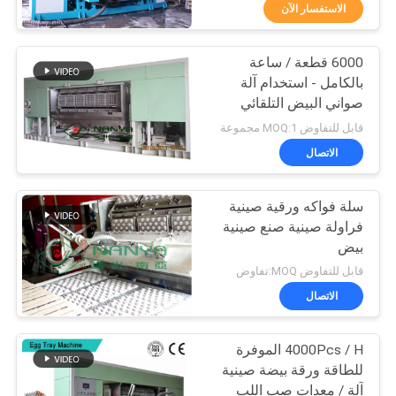
الاستفسار الآن
معلومات
6000 قطعة / ساعة
عنا
67
بالكامل - استخدام آلة
صواني البيض التلقائي
بيضة صينية آلة
جولة
صواني الفاكهة
قابل للتفاوض MOQ:1 مجموعة
في
الاتصال
المعمل
سلة فواكه ورقية صينية
فراولة صينية صنع صينية
مراقبة
بيض
16
الجودة
قابل للتفاوض MOQ:تفاوض
الاتصال
آلة تصنيع العبوات
اتصل
4000Pcs / H الموفرة
بنا
للطاقة ورقة بيضة صينية
آلة / معدات صب اللب