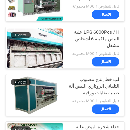
أخبار
قابل للتفاوض MOQ:1 مجموعة
الاتصال
63
خريطة
أدوات المائدة يجعل
LPG 6000Pcs / H علبة
الموقع
البيض ماكينة 6 أشخاص
آلة
مشغل
PRIVACY
قابل للتفاوض MOQ:1 مجموعة
الاتصال
POLICY
لب خط إنتاج مصبوب
51
التلقائي الروتاري البيض آلة
صينية نفايات ورقية
البيض آلة الكرتون
قابل للتفاوض MOQ:1 مجموعة
الاتصال
حذاء شجرة البيض علبة