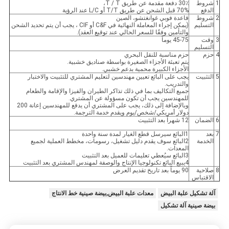
1
شروط
30٪ دفعة مقدمة عن طريق T / T،
الدفع
70% قبل الشحن عن طريق T/T أو L/C عند الرؤية
2
شروط
قاعدة فوبي غوانغتشو، الصين
التسليم
(يمكن إجراء المعاملة النهائية في C&F أو CIF ، يجب أن يتم تحديد الشحن
والتأمين وفقًا للسعر الحالي عند توقيع العقد).
3
وقت
45-75 يوماً
التسليم
4
حزم
حزم مناسبة للنقل البحري
يتم تعبئة الأجزاء الصغيرة بواسطة صناديق خشبية.
الأجزاء الكبيرة محمية بدعم خشبي.
5
التثبيت
يجب على البائع تعيين مهندسين لتعليم المشتري للتثبيت والاختبار
والتدريب.
جميع التكاليف بما في ذلك تذاكر الطيران والفيزا والإقامة والطعام
للمهندسين يجب أن تكون مسؤولة عن المشتري.
وبالإضافة إلى ذلك، يجب على المشتري أن يدفع للمهندسين إعانة 200
دولار أمريكي/شخص/يوم ويقدم خدمة الترجمة.
6
الضمان
12 شهراً بعد التثبيت
7
بعد
1البائع سيرسل قطع الغيار لمدة سنة واحدة
الخدمة
2البائع سوف يقدم دليل تشغيل، رسومات، مخطط العملية لجميع
المعدات.
3البائع سيُعطي تعليمات للعميل بعد التثبيت
4يبيع البائع تكنولوجيا الإنتاج والوصفة لمهندس المشتري بعد التثبيت
8
صلاحية
90 يوماً بعد تاريخ تقديم العرض
الاقتباس
آلة تشكيل علبة البيض
معدات علبة البيض,بيضة صينية خط الانتاج
بيضة صينية آلة تشكيل