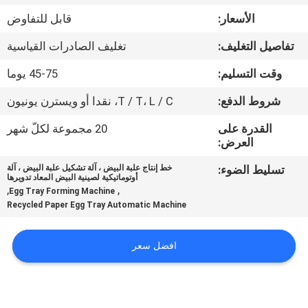
الأسعار:
قابل للتفاوض
معلومات
تفاصيل التغليف:
تغليف الصادرات القياسية
عنا
وقت التسليم:
45-75 يوما
جولة
شروط الدفع:
T / T، L / C، نقدا أو ويسترن يونيون
في
القدرة على
20 مجموعة لكلّ شهر
العرض:
المعمل
تسليط الضوء:
خط إنتاج علبة البيض ، آلة تشكيل علبة البيض ، آلة
أوتوماتيكية لصينية البيض المعاد تدويرها
مراقبة
,
,
Egg Tray Forming Machine
Recycled Paper Egg Tray Automatic Machine
الجودة
افضل سعر
اتصل
بنا