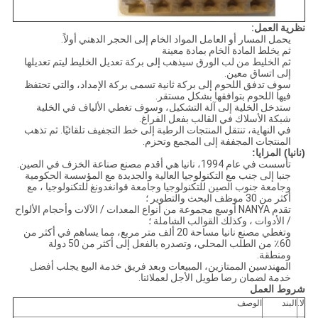
نظرية العمل:
يحمل المسار أو العامل المواد الخام إلى الحجر الدهني أولاً.
ثم يخلط المادة الخام بمادة معينة
ثم الخليط من لب الورق سيذهب إلى بركة تعديل الخليط ليتم تعديلها
إلى اتساق معين.
سوف تدفق اللحوم إلى بركة ثانية تسمى بركة الإمداد، والتي تحتفظ
فيها اللحوم بتوافقها بشكل مستقر.
ستدخل الخلية إلى آلة التشكيل، وسوف تغطي الألياف في الخلية
شبكة الأسلاك في القالب بفعل الفراغ.
في النهاية، تنتقل المنتجات الرطبة إلى خط التجفيف تلقائيًا. ثم تذهب
المنتجات المجففة إلى المجمع وتحزم.
(نانيا) المزايا:
تأسست في عام 1994، نانيا هي أقدم مصنع صناعة الخزف في الصين.
جنبا إلى جنب مع التكنولوجيا العالية والجديدة مع المؤسسة الحكومية
وجامعة جنوب الصين للتكنولوجيا وجامعة قوانغدونغ للتكنولوجيا ، مع
أكثر من 30 موظف البحث والتطوير ؛
تقدم NANYA أوسع مجموعة من أنواع المعدات / الآلات وأحجام الألواح
/ الأدوات ، وكذلك القوالب الشاملة ؛
وتغطي مصنع نانيا مساحة 20 ألف متر مربع، مما يساهم في أكثر من
60٪ من الطلب المحلي، وتصدره بالفعل إلى أكثر من 50 دولة
ومنطقة.
المهندسين الممتازين، المبيعات وبعد فريق خدمة البيع يجلب أفضل
خدمة لضمان رضا طويل الأجل لعملائنا.
شروط العمل
لا.
البند
الوصف