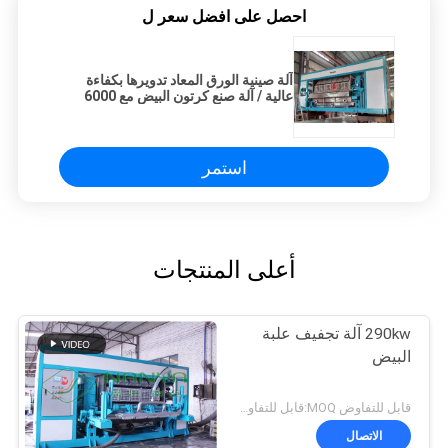
احصل على افضل سعر ل
آلة صينية الورق المعاد تدويرها بكفاءة
عالية / آلة صنع كرتون البيض مع 6000
قطعة / ساعة
استمر
أعلى المنتجات
290kw آلة تجفيف علبة
البيض
قابل للتفاوض MOQ:قابل للتفاوض
الاتصال