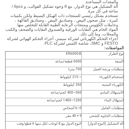
والمعدات المساعدة.
آلة التشكيل هي نوع الدوار، مع 8 وجوه تشكيل القوالب، و 6pcs /
ساعة في كل مرة.
تستخدم بشكل رئيسي للمنتجات ذات الهيكل البسيط ولكن بكميات
كبيرة ، مثل صحون البيض ، وصناديق البيض ، وصناديق الفاكهة ،
وحاملات الكؤوس ومنتجات الرعاية الطبية القابلة للتخلص منها.
المواد الخام هي النفايات الورقية والصندوق النفايات والصحف والكتب
والمجلات، وما إلى ذلك.
أجزاء التحكم الكهربائي لشركة سيمنز، أجزاء التحكم الهوائي لشركة
FESTO و SMC، شاشة اللمس لشركة PLC.
المواصفات:
نوع الطراز
ER6000-B
السعة
6000 قطعة/ساعة
متطلبات ورشة العمل
700 متر
2
استخدام الكهرباء
~ 210 كيلوواط
الكهرباء المثبتة
350 كيلوواط
الاستهلاك المادي
360~400 كجم/ساعة
استهلاك الماء
1200~1400 كجم/ساعة
متطلبات العامل
5~6 أشخاص
متطلبات الحاوية للشحن
9 × 40 مقر
آلة التشكيل (النوع الدوار)
النوع الدوار مع 8 لوحات لكل منها 6 قطع/وقت