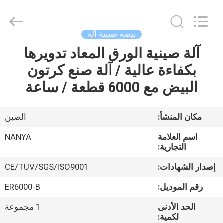
Nanya
Pulp
Molding
Equipment
Co.,
بيضة صينية آلة
Ltd..
All
Rights
آلة صينية الورق المعاد تدويرها
الصفحة
Reserved.
بكفاءة عالية / آلة صنع كرتون
الرئيسية
البيض مع 6000 قطعة / ساعة
منتجات
مكان المنشأ:
الصين
أشرطة
اسم العلامة
NANYA
فيديو
التجارية:
إصدار الشهادات:
CE/TUV/SGS/ISO9001
عرض
رقم الموديل:
ER6000-B
الواقع
الحد الأدنى
1 مجموعة
الافتراضي
لكمية: