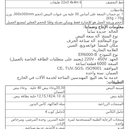
خط التجفيف
22x3.4x4m 6 طبقات
ملاحظات:
1. تم حساب السعة على أساس 30 علبة من عبوات البيض (حجم 300x300mm، وزن
65g ~ 70g).
2حجم ورشة العمل هو للإشارة فقط ويمكن تعديله وفقًا للحجم الفعلي لمصنع العميل.
معلومات الإنتاج وضماننا:
الحالة: جديدة تماماً
نوع المنتج: آلة سعة البيض
نوع المعالجة: آلة صناعة الخزف
مكان المنشأ: قوانغدونغ، الصين
العلامة التجارية:
نوع النموذج: ER6000-B
الجهد: 220V - 450V (يعتمد على متطلبات الطاقة الخاصة بالعميل)
السعة: 6000 قطعة/ساعة
الموافقة: CE، TUV،SGS، ISO9001
الضمان: سنة واحدة
خدمة ما بعد البيع: المهندسين المتاحة لخدمة الآلات في الخارج
التطبيقات:
صينية البيض
20,30وعاء بيض 40 خلية... وعاء بيض
السمان
علبة بيض
6، 10 ،12,15,1824 خلية بطاقة بيض...
المنتجات الزراعية
سلة الفاكهة، كأس البذور
حامل الكأس
2حامل كوب 4
منتجات الرعاية الطبية المستخدمة لمرة
علبة السرير، وحدة المرضى، ومرحاض
واحدة
الإناث...
حزم
شجرة الأحذية، حزمة صناعية...