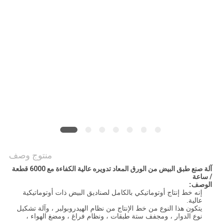
أخبار
خريطة
الموقع
PRIVACY
POLICY
منتوج وصف
آلة صنع طبق البيض من الورق المعاد تدويره عالية الكفاءة مع 6000 قطعة
/ ساعة
الوصف:
إنه خط إنتاج أوتوماتيكي بالكامل لصناديق البيض ذات أوتوماتيكية
عالية.
يتكون هذا النوع من خط الإنتاج من نظام الهيدروبولبر ، وآلة تشكيل
نوع الدوار ، ومجفف ستة طبقات ، ونظام فراغ ، ومضغ الهواء ،