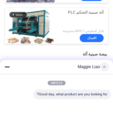
آلة صينية التحكم PLC
قابل للتفاوض MOQ:1 مجموعة
الاتصال
بيضة صينية آلة
حامل الأكواب الدوارة الأوتوماتيكية بالكامل / آلات تشكيل صواني البيض
Maggie Liao
آلة إعادة تدوير البيض بالورق الآلية بالكامل
9:12 AM
التلقائي لب الورق نفايات مصبوب البيض آلة صينية البيض صدفي صب
الماكينات
Good day, what product are you looking for?
فئات شعبية
جميع