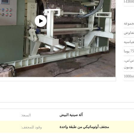
لتفاوض
قياسية
تي/تي،
يونيون
1000se
السعة:
آلة صينية البيض
وقود للمجفف:
مجفف أوتوماتيكي من طبقة واحدة