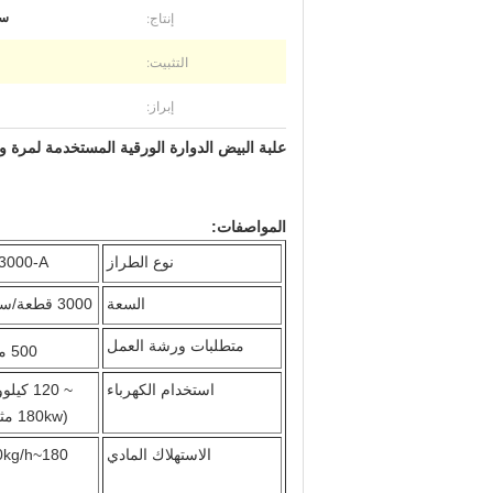
إنتاج:
سل
التثبيت:
إبراز:
علبة البيض الدوارة الورقية المستخدمة لمرة و
المواصفات:
نوع الطراز
3000-A
السعة
3000 قطعة/ساعة
متطلبات ورشة العمل
500 متر
استخدام الكهرباء
~ 120 كيلوواط
(180kw مثبتة)
الاستهلاك المادي
180~210kg/h