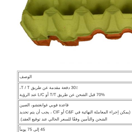
الوصف
30٪ دفعة مقدمة عن طريق T / T،
70% قبل الشحن عن طريق T/T أو L/C عند الرؤية
قاعدة فوبي غوانغتشو، الصين
(يمكن إجراء المعاملة النهائية في C&F أو CIF ، يجب أن يتم تحديد
الشحن والتأمين وفقًا للسعر الحالي عند توقيع العقد).
45 إلى 75 يوماً