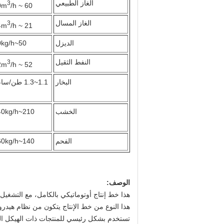
الغاز الطبيعي
3
/h
60 ~ 70m
الغاز المسال
3
/h
21 ~ 24m
الديزل
50~60kg/h
النفط الثقيل
3
/h
52 ~ 62m
البخار
1.1~1.3 طن/ساعة
الخشب
210~240kg/h
الفحم
140~160kg/h
الوصف:
هذا خط إنتاج أوتوماتيكي بالكامل، مع التشغيل
هذا النوع من خط الإنتاج يتكون من نظام هيدرو
تستخدم بشكل رئيسي للمنتجات ذات الهيكل الب