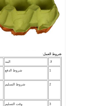
شروط العمل
:
لا.
البند
1
شروط الدفع
2
شروط التسليم
3
وقت التسليم