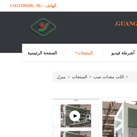
الهاتف ::
86--13422106696
GUANG
أشرطة فيديو
المنتجات
الصفحة الرئيسية
اللب معدات صب
المنتجات
منزل