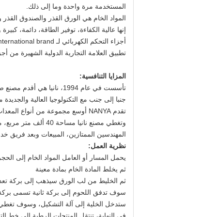
المستخدمة مرة واحدة وما إلى ذلك.
المواد الخام هي الورق القذر والصندوق القذر
إنها عالية الكفاءة، توفير الطاقة، دائمة، كبيرة و
أجزاء التحكم الكهربائي لـ international brand ، أجزاء التحكم النيوماتيكي لـ FESTO و SMC.
تطبيق العلامة التجارية الدولية الشهيرة من أج
المزايا التنافسية:
تأسست في عام 1994، نانيا هي أقدم مصنع صناعة الخزف في الصين.
جنبا إلى جنب مع التكنولوجيا العالية والجديدة مع المؤس
تقدم NANYA أوسع مجموعة من أنواع المعدات / الآلات وأحجام الألواح / الأدوات ، وكذلك القوالب الشاملة ؛
وتغطي مصنع نانيا مساحة 40 ألف متر مربع، مما يساهم في أكثر من 60٪ من الطلب المحلي، والتي تم تصديرها بالفعل إلى أكثر من 80 دولة ومنطقة.
المهندسين الممتازين، المبيعات وبعد فريق خد
نظرية العمل:
يحمل المسار أو العامل المواد الخام إلى الحجر ا
ثم يخلط المادة الخام بمادة معينة
ثم الخليط من لب الورق سيذهب إلى بركة تعديل
سوف تدفق اللحوم إلى بركة ثانية تسمى بركة 
ستدخل الخلية إلى آلة التشكيل، وسوف تغطي ا
في النهاية، تنتقل المنتجات الرطبة إلى خط الت