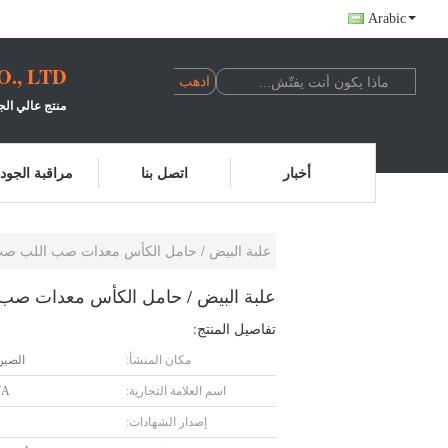
Arabic
, LTD.
منتج عالي الج
أخبار
اتصل بنا
مراقبة الجود
علبة البيض / حامل الكأس معدات صب اللب صب ا
علبة البيض / حامل الكأس معدات صب ا
تفاصيل المنتج:
مكان المنشأ:
الصين 
اسم العلامة التجارية:
YA
إصدار الشهادات: