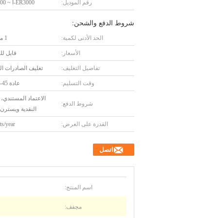
رقم الموديل:
ER3000-أ ~ ER6000-أ
شروط الدفع والشحن:
الحد الأدنى لكمية:
1 مجموعة
الأسعار:
قابل ل
تفاصيل التغليف:
تغليف الصادرات ال
وقت التسليم:
عادة 45-75 يوما
الاعتماد المستندي، 
شروط الدفع:
النقدية ويسترن 
القدرة على العرض:
ts/year
اتصل
اسم المنتج:
مجفف: