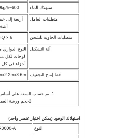
استهلاك الماء
600~800kg/h
متطلبات العامل
أربعة إلى خ
أشخ
متطلبات الحاوية للشحن
6 × 40HQ
آلة التشكيل
أجزاء في كل 
خط إنتاج التجفيف
mx2.2mx3.6m
1. تم حساب السعة على أساس 30 علبة من عبوات البيض (حجم 300x300mm، وزن 65g ~ 70g).
2حجم ورشة العمل هو للإشارة فقط ويمكن تعديله وفقًا للحجم الفعلي لمصنع العميل.
استهلاك الوقود (يمكن اختيار عنصر واحد)
النوع
R3000-A