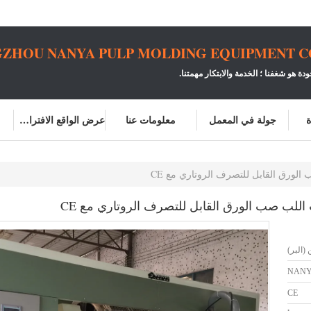
ZHOU NANYA PULP MOLDING EQUIPMENT CO.
ودة هو شغفنا ؛
الخدمة والابتكار مهمتنا.
ة
جولة في المعمل
معلومات عنا
عرض الواقع الافتراضي
لورق القابل للتصرف الروتاري مع CE
للب صب الورق القابل للتصرف الروتاري مع CE
(البر)
NAN
CE