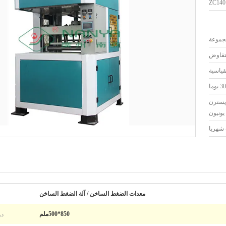
ZC140
لتفاوض
قياسية
30 يوما
ا أو ويسترن
يونيون
معدات الضغط الساخن / آلة الضغط الساخن
دو
850*500ملم