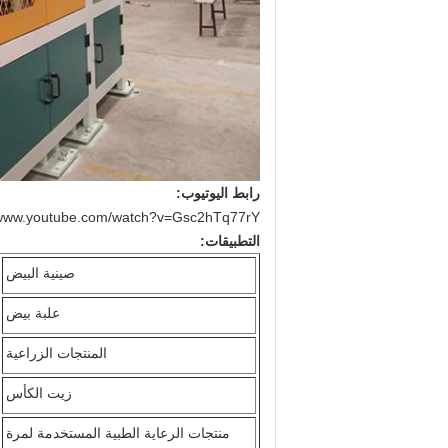
رابط اليوتيوب:
//www.youtube.com/watch?v=Gsc2hTq77rY
التطبيقات:
صينية البيض
علبة بيض
المنتجات الزراعية
زيت الكأس
منتجات الرعاية الطبية المستخدمة لمرة