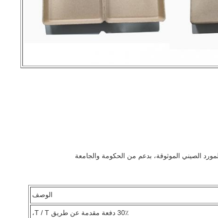
الوصف
30٪ دفعة مقدمة عن طريق T / T،