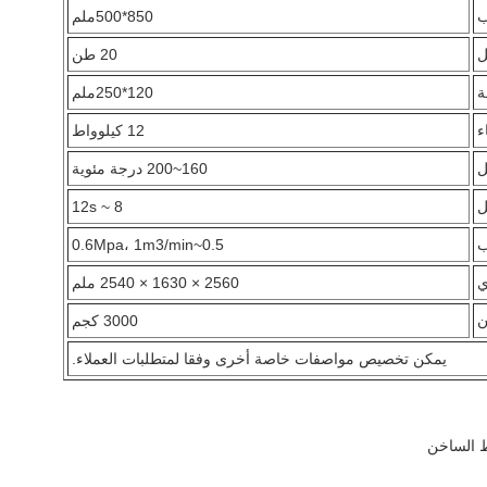
ب
850*500ملم
ل
20 طن
ة
120*250ملم
ء
12 كيلوواط
ل
160~200 درجة مئوية
ل
8 ~ 12s
ب
0.5~0.6Mpa، 1m3/min
ي
2560 × 1630 × 2540 ملم
ن
3000 كجم
يمكن تخصيص مواصفات خاصة أخرى وفقا لمتطلبات العملاء.
ط الساخن