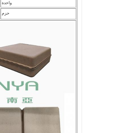
واحدة
حزم