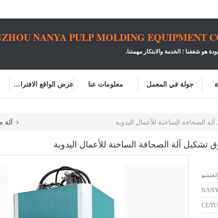
ZHOU NANYA PULP MOLDING EQUIPMENT CO.
ودة هو شغفنا ؛
الخدمة والابتكار مهمتنا.
ة
جولة في المعمل
معلومات عنا
عرض الواقع الافتراضي
آلة 
انغتشو
NAN
CE/TU