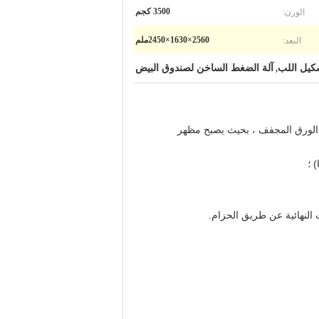
الوزن:
3500 كجم
البعد:
2560×1630×2450ملم
شكيل اللب
آلة الضغط الساخن لصندوق البيض
,
لضغط العالي (20 طن) لتثبيت شكل منتجات طبق الورق المجفف ، بحيث يصبح مظهر
ت النهائية عن طريق الحزام.