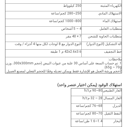
الكهرباء المثبتة
250 كيلوواط
الاستهلاك المادي
250~280 كجم/ساعة
استهلاك الماء
800~1000 كجم/ساعة
متطلبات العامل
4 ~ 5 أشخاص
متطلبات الحاوية للشحن
7 × 40 مقر
آلة التشكيل (النوع الدوار)
النوع الدوار مع 8 لوحات لكل منها 4 أجزاء / وقت
خط التجفيف
42x2.6x3.6 م 1 طبقة
ملاحظات:
1. تم حساب السعة على أساس 30 علبة من عبوات البيض (حجم 300x300mm، وزن
65g ~ 70g).
2حجم ورشة العمل هو للإشارة فقط ويمكن تعديله وفقًا للحجم الفعلي لمصنع العميل.
استهلاك الوقود (يمكن اختيار عنصر واحد)
الغاز الطبيعي
80~90 م
/h
3
الغاز المسال
28 ~ 32 م
/h
3
الديزل
68~76 كجم/ساعة
النفط الثقيل
70~80 كجم/ساعة
البخار
1.4~1.6 طن/ساعة