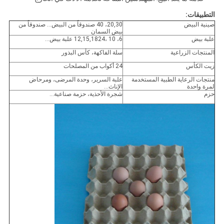
التطبيقات:
صينية البيض
20,30، 40 صندوقاً من البيض... صندوقاً من
بيض السمان
علبة بيض
6، 10 ،12,15,1824 علبة بيض...
المنتجات الزراعية
سلة الفاكهة، كأس البذور
زيت الكأس
24 أكواب من المصلحات
منتجات الرعاية الطبية المستخدمة
علبة السرير، وحدة المرضى، ومرحاض
لمرة واحدة
الإناث...
حزم
شجرة الأحذية، حزمة صناعية...