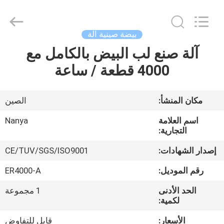
Nanya
Pulp
Molding
Equipment
Co.,
بيضة صينية آلة
Ltd..
All
Rights
آلة صنع لب البيض بالكامل مع
الصفحة
Reserved.
4000 قطعة / ساعة
الرئيسية
منتجات
مكان المنشأ:
الصين
اسم العلامة
Nanya
أشرطة
التجارية:
فيديو
إصدار الشهادات:
CE/TUV/SGS/ISO9001
رقم الموديل:
ER4000-A
عرض
الحد الأدنى
1 مجموعة
الواقع
لكمية:
الافتراضي
الأسعار:
قابل للتفاوض