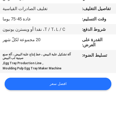
تفاصيل التغليف:
تغليف الصادرات القياسية
معلومات
وقت التسليم:
عادة 45-75 يوما
عنا
شروط الدفع:
T / T، L / C، نقدا أو ويسترن يونيون
جولة
القدرة على
20 مجموعة لكلّ شهر
العرض:
في
المعمل
تسليط الضوء:
آلة تشكيل علبة البيض ، خط إنتاج علبة البيض ، آلة صنع
صينية لب البيض
,
,
Egg Tray Production Line
Moulding Pulp Egg Tray Maker Machine
مراقبة
الجودة
افضل سعر
اتصل
بنا