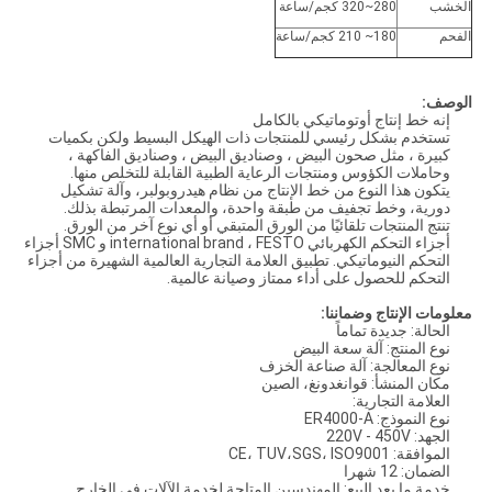
الخشب
280~320 كجم/ساعة
الفحم
180~ 210 كجم/ساعة
الوصف:
إنه خط إنتاج أوتوماتيكي بالكامل
تستخدم بشكل رئيسي للمنتجات ذات الهيكل البسيط ولكن بكميات
كبيرة ، مثل صحون البيض ، وصناديق البيض ، وصناديق الفاكهة ،
وحاملات الكؤوس ومنتجات الرعاية الطبية القابلة للتخلص منها.
يتكون هذا النوع من خط الإنتاج من نظام هيدروبولبر، وآلة تشكيل
دورية، وخط تجفيف من طبقة واحدة، والمعدات المرتبطة بذلك.
تنتج المنتجات تلقائيًا من الورق المتبقي أو أي نوع آخر من الورق.
أجزاء التحكم الكهربائي international brand ، FESTO و SMC أجزاء
التحكم النيوماتيكي. تطبيق العلامة التجارية العالمية الشهيرة من أجزاء
التحكم للحصول على أداء ممتاز وصيانة عالمية.
معلومات الإنتاج وضماننا:
الحالة: جديدة تماماً
نوع المنتج: آلة سعة البيض
نوع المعالجة: آلة صناعة الخزف
مكان المنشأ: قوانغدونغ، الصين
العلامة التجارية:
نوع النموذج: ER4000-A
الجهد: 220V - 450V
الموافقة: CE، TUV،SGS، ISO9001
الضمان: 12 شهرا
خدمة ما بعد البيع: المهندسين المتاحة لخدمة الآلات في الخارج