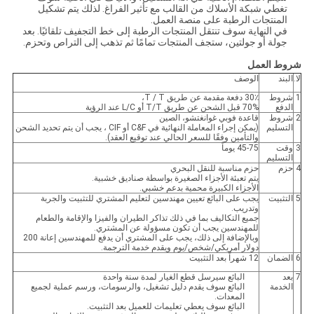
تغطي شبكة الأسلاك من القالب مع تأثير الفراغ. لذلك يتم تشكيل
المنتجات الرطبة على منصة العمل.
في النهاية سوف تنتقل المنتجات الرطبة إلى خط التجفيف تلقائيًا. بعد
جولة أو جولتين، ستجف المنتجات تمامًا ثم تذهب إلى التراص وتحزم.
شروط العمل
لا.
البند
الوصف
1
شروط
30٪ دفعة مقدمة عن طريق T / T،
الدفع
70% قبل الشحن عن طريق T/T أو L/C عند الرؤية
2
شروط
قاعدة فوبي غوانغتشو، الصين
التسليم
(يمكن إجراء المعاملة النهائية في C&F أو CIF ، يجب أن يتم تحديد الشحن
والتأمين وفقًا للسعر الحالي عند توقيع العقد).
3
وقت
45-75 يوماً
التسليم
4
حزم
حزم مناسبة للنقل البحري
يتم تعبئة الأجزاء الصغيرة بواسطة صناديق خشبية.
الأجزاء الكبيرة محمية بدعم خشبي.
5
التثبيت
يجب على البائع تعيين مهندسين لتعليم المشتري للتثبيت والجربة
وتدريب.
جميع التكاليف بما في ذلك تذاكر الطيران والفيزا والإقامة والطعام
للمهندسين يجب أن تكون مسؤولة عن المشتري.
وبالإضافة إلى ذلك، يجب على المشتري أن يدفع للمهندسين إعانة 200
دولار أمريكي/شخص/يوم ويقدم خدمة الترجمة.
6
الضمان
12 شهراً بعد التثبيت
7
بعد
البائع سيرسل قطع الغيار لمدة سنة واحدة
الخدمة
البائع سوف يقدم دليل تشغيل، والرسومات، ورسم عملية لجميع
المعدات.
البائع سوف يعطي تعليمات للعميل بعد التثبيت.