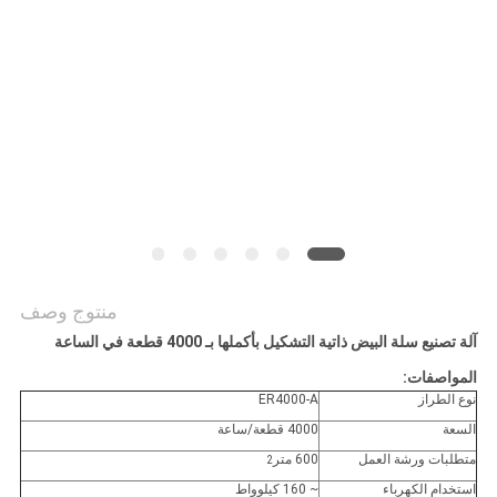
أخبار
خريطة
الموقع
PRIVACY
POLICY
منتوج وصف
آلة تصنيع سلة البيض ذاتية التشكيل بأكملها بـ 4000 قطعة في الساعة
المواصفات:
نوع الطراز
ER4000-A
السعة
4000 قطعة/ساعة
متطلبات ورشة العمل
600 متر
2
استخدام الكهرباء
~ 160 كيلوواط