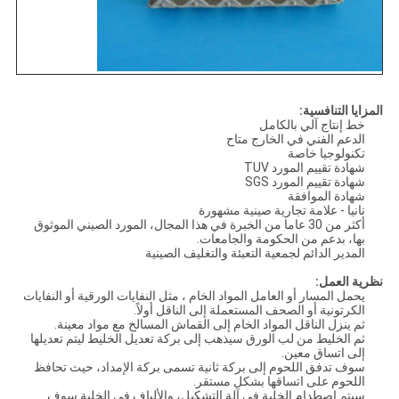
المزايا التنافسية:
خط إنتاج آلي بالكامل
الدعم الفني في الخارج متاح
تكنولوجيا خاصة
شهادة تقييم المورد TUV
شهادة تقييم المورد SGS
شهادة الموافقة
نانيا - علامة تجارية صينية مشهورة
أكثر من 30 عاما من الخبرة في هذا المجال، المورد الصيني الموثوق
بها، بدعم من الحكومة والجامعات.
المدير الدائم لجمعية التعبئة والتغليف الصينية
نظرية العمل:
يحمل المسار أو العامل المواد الخام ، مثل النفايات الورقية أو النفايات
الكرتونية أو الصحف المستعملة إلى الناقل أولاً.
ثم ينزل الناقل المواد الخام إلى القماش المسالخ مع مواد معينة.
ثم الخليط من لب الورق سيذهب إلى بركة تعديل الخليط ليتم تعديلها
إلى اتساق معين.
سوف تدفق اللحوم إلى بركة ثانية تسمى بركة الإمداد، حيث تحافظ
اللحوم على اتساقها بشكل مستقر.
سيتم اصطدام الخلية في آلة التشكيل، والألياف في الخلية سوف