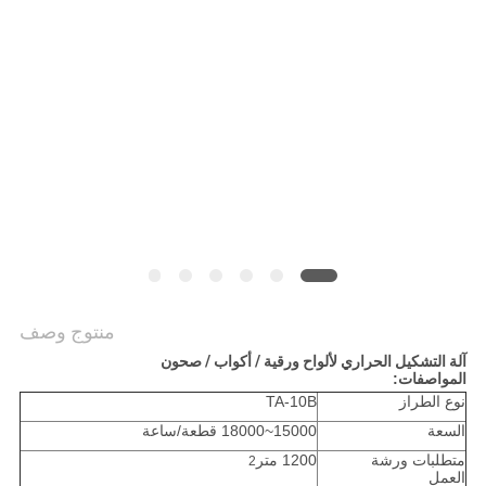
أخبار
خريطة
الموقع
PRIVACY
POLICY
منتوج وصف
آلة التشكيل الحراري لألواح ورقية / أكواب / صحون
المواصفات:
نوع الطراز
TA-10B
السعة
15000~18000 قطعة/ساعة
متطلبات ورشة
1200 متر
2
العمل