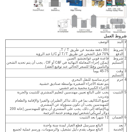
شروط العمل
لا.
البند
الوصف
1
شروط
30٪ دفعة مقدمة عن طريق T / T،
الدفع
70% قبل الشحن عن طريق T/T أو L/C عند الرؤية
2
شروط
قاعدة فوبي غوانغتشو، الصين
التسليم
(يمكن إجراء المعاملة النهائية في C&F أو CIF ، يجب أن يتم تحديد الشحن
والتأمين وفقًا للسعر الحالي عند توقيع العقد).
3
وقت
45-75 يوماً
التسليم
4
حزم
حزم مناسبة للنقل البحري
يتم تعبئة الأجزاء الصغيرة بواسطة صناديق خشبية.
الأجزاء الكبيرة محمية بدعم خشبي.
5
التثبيت
يجب على البائع تعيين مهندسين لتعليم المشتري للتثبيت والجربة
وتدريب.
جميع التكاليف بما في ذلك تذاكر الطيران والفيزا والإقامة والطعام
للمهندسين يجب أن تكون مسؤولة عن المشتري.
وبالإضافة إلى ذلك، يجب على المشتري أن يدفع للمهندسين إعانة 200
دولار أمريكي/شخص/يوم ويقدم خدمة الترجمة.
6
الضمان
12 شهراً بعد التثبيت
7
بعد
البائع سيرسل قطع الغيار لمدة سنة واحدة
الخدمة
البائع سوف يقدم دليل تشغيل، والرسومات، ورسم عملية لجميع