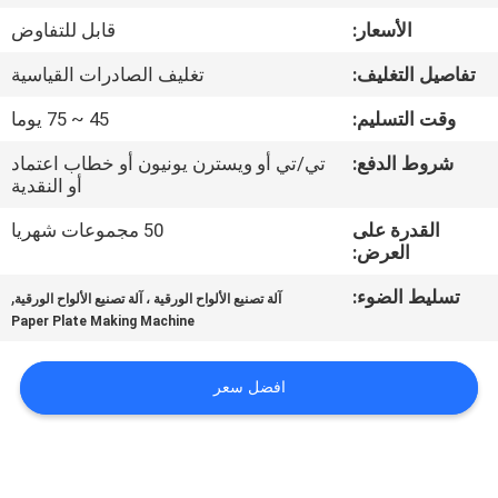
الأسعار:
قابل للتفاوض
معلومات
تفاصيل التغليف:
تغليف الصادرات القياسية
عنا
وقت التسليم:
45 ~ 75 يوما
جولة
شروط الدفع:
تي/تي أو ويسترن يونيون أو خطاب اعتماد
أو النقدية
في
القدرة على
50 مجموعات شهريا
المعمل
العرض:
تسليط الضوء:
,
آلة تصنيع الألواح الورقية ، آلة تصنيع الألواح الورقية
مراقبة
Paper Plate Making Machine
الجودة
افضل سعر
اتصل
بنا