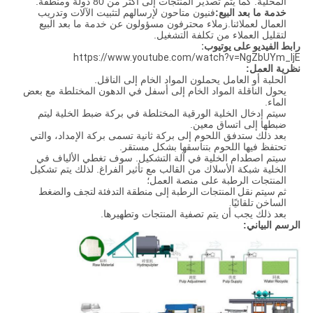
المحلية. كما يتم تصدير المنتجات إلى أكثر من 80 دولة ومنطقة.
خدمة ما بعد البيع:
فنيون متاحون لإرسالهم لتثبيت الآلات وتدريب
العمال لعملائنا.زملاء محترفون مسؤولون عن خدمة ما بعد البيع
لتقليل العملاء من تكلفة التشغيل.
رابط الفيديو على يوتيوب:
https://www.youtube.com/watch?v=NgZbUYm_IjE
نظرية العمل:
الحلبة أو العامل يحملون المواد الخام إلى الناقل.
يحول الناقلة المواد الخام إلى أسفل في الدهون المختلطة مع بعض
الماء.
سيتم إدخال الخلية الورقية المختلطة في بركة ضبط الخلية ليتم
ضبطها إلى اتساق معين.
بعد ذلك ستدفق اللحوم إلى بركة ثانية تسمى بركة الإمداد، والتي
تحتفظ فيها اللحوم بتناسقها بشكل مستقر.
سيتم اصطدام الخلية في آلة التشكيل. سوف تغطي الألياف في
الخلية شبكة الأسلاك من القالب مع تأثير الفراغ. لذلك يتم تشكيل
المنتجات الرطبة على منصة العمل؛
ثم سيتم نقل المنتجات الرطبة إلى منطقة التدفئة لتجف والضغط
الساخن تلقائيًا.
بعد ذلك يجب أن يتم تصفية المنتجات وتطهيرها.
الرسم البياني: