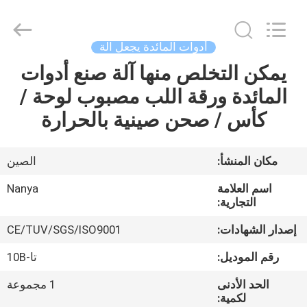
Nanya
Pulp
Molding
Equipment
Co.,
أدوات المائدة يجعل آلة
Ltd..
All
Rights
يمكن التخلص منها آلة صنع أدوات
الصفحة
Reserved.
المائدة ورقة اللب مصبوب لوحة /
الرئيسية
كأس / صحن صينية بالحرارة
منتجات
مكان المنشأ:
الصين
أشرطة
اسم العلامة
Nanya
فيديو
التجارية:
إصدار الشهادات:
CE/TUV/SGS/ISO9001
عرض
رقم الموديل:
تا-10B
الواقع
الحد الأدنى
1 مجموعة
الافتراضي
لكمية: