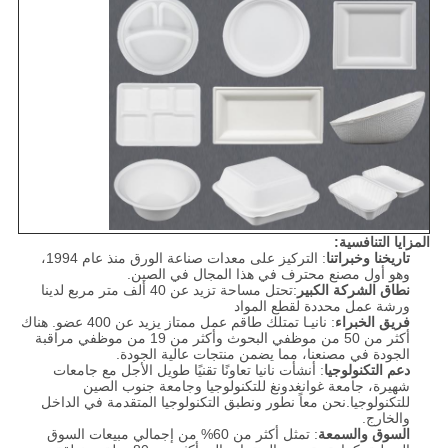
المزايا التنافسية:
تاريخنا وخبراتنا
: التركيز على معدات صناعة الورق منذ عام 1994،
وهو أول مصنع محترف في هذا المجال في الصين.
نطاق الشركة الكبير
:تحتل مساحة تزيد عن 40 ألف متر مربع لدينا
ورشة عمل محددة لقطع المواد
فريق الخبراء
: نانيـا تمتلك طاقم عمل ممتاز يزيد عن 400 عضو. هناك
أكثر من 50 من موظفي البحوث وأكثر من 19 من موظفي مراقبة
الجودة في مصنعنا، مما يضمن منتجات عالية الجودة.
دعم التكنولوجيا
: أنشأت نانيا تعاونًا تقنيًا طويل الأجل مع جامعات
شهيرة، جامعة غوانغدونغ للتكنولوجيا وجامعة جنوب الصين
للتكنولوجيا.نحن معاً نطور ونطبق التكنولوجيا المتقدمة في الداخل
والخارج.
السوق والسمعة
: تمثل أكثر من 60% من إجمالي مبيعات السوق