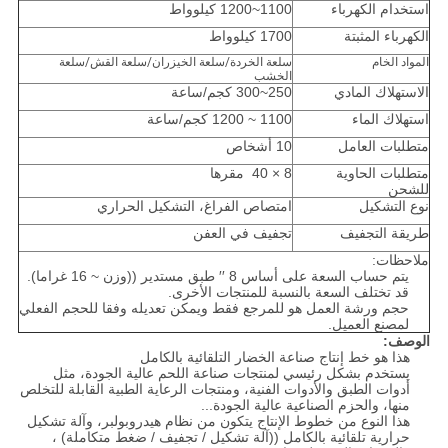
استخدام الكهرباء
1100~1200 كيلوواط
الكهرباء المثبتة
1700 كيلوواط
المواد الخام
سلعة الخردة/سلعة الخيزران/سلعة القش/سلعة
الخشب
الاستهلاك المادي
250~300 كجم/ساعة
استهلاك الماء
1100 ~ 1200 كجم/ساعة
متطلبات العامل
10 أشخاص
متطلبات الحاوية
8 × 40 ‬ مقرها
للشحن
نوع التشكيل
امتصاص الفراغ، التشكيل الحراري
طريقة التجفيف
تجفيف في العفن
ملاحظات:
يتم حساب السعة على أساس 8 ′′ طبق مستدير ((وزن ~ 16 غراما).
قد تختلف السعة بالنسبة للمنتجات الأخرى.
حجم ورشة العمل هو للمرجع فقط ويمكن تعديله وفقا للحجم الفعلي
لمصنع العميل.
الوصف:
هذا هو خط إنتاج صناعة الخضار التلقائية بالكامل
يستخدم بشكل رئيسي لمنتجات صناعة اللحم عالية الجودة، مثل
أدوات الطبق والأدوات الفنية، ومنتجات الرعاية الطبية القابلة للتخلص
منها، والحزم الصناعية عالية الجودة...
هذا النوع من خطوط الإنتاج يتكون من نظام هيدروبولبر، وآلة تشكيل
حرارية تلقائية بالكامل ((آلة تشكيل / تجفيف / ضغط متكاملة) ،