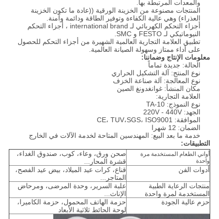
والمعدات المرتبطة بها.
المنتجات مصنوعة من الخزينة الورقية ((عادة ما تكون الخزينة
العذراء) وهي عالية الكفاءة وتوفير الطاقة ودائمة وآمنة.
أجزاء التحكم الكهربائي لـ international brand ، أجزاء التحكم
النيوماتيكي لـ FESTO و SMC.
تطبيق العلامة التجارية العالمية الشهيرة من أجزاء التحكم للحصول
على أداء ممتاز وسهولة الصيانة العالمية.
معلومات الإنتاج وضماننا:
الحالة: جديدة تماماً
نوع المنتج: آلة التشكيل الحراري
نوع المعالجة: آلة صناعة الخزف
مكان المنشأ: غوانغدونغ الصين
العلامة التجارية:
نوع النموذج: TA-10
الجهد: 220V - 440V
الموافقة: CE، TUV،SGS، ISO9001
الضمان: 12 شهرا
خدمة ما بعد البيع: المهندسين المتاحة لخدمة الآلات في الخارج
التطبيقات:
صحن ورق، وعاء، كوب، صندوق الغداء،
أواني الطعام المستخدمة مرة
واحدة
قشرة المحار...
أدوات الفن
قناع، كرات عيد الميلاد، بيض عيد الفصح،
المتاجر...
منتجات الرعاية الطبية
علبة السرير، وحدة المرضى، ومرحاض
المستخدمة لمرة واحدة
الإناث...
حزم عالية الجودة
حزمة الهاتف المحمول، حزمة الكاميرا،
لوحة الحائط ثلاثية الأبعاد