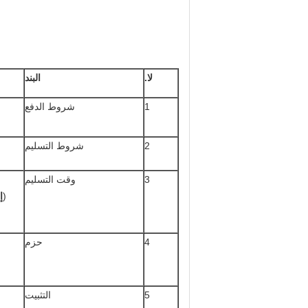
لا.
البند
1
شروط الدفع
2
شروط التسليم
3
وقت التسليم
(
إ
4
حزم
5
التثبيت