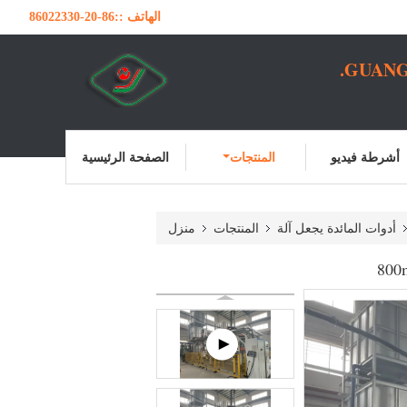
الهاتف ::
86-20-86022330
GUANG
أشرطة فيديو
المنتجات
الصفحة الرئيسية
أدوات المائدة يجعل آلة
المنتجات
منزل