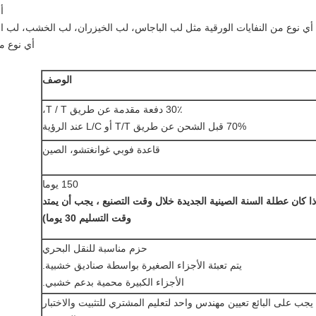
أ
أي نوع من النفايات الورقية مثل لب الباجاس، لب الخيزران، لب الخشب، لب ا
أي نوع م
الوصف
30٪ دفعة مقدمة عن طريق T / T،
70% قبل الشحن عن طريق T/T أو L/C عند الرؤية
قاعدة فوبي غوانغتشو، الصين
150 يوما
ذا كان عطلة السنة الصينية الجديدة خلال وقت التصنيع ، يجب أن يمتد
وقت التسليم 30 يوما)
حزم مناسبة للنقل البحري
يتم تعبئة الأجزاء الصغيرة بواسطة صناديق خشبية.
الأجزاء الكبيرة محمية بدعم خشبي.
يجب على البائع تعيين مهندس واحد لتعليم المشتري للتثبيت والاختبار