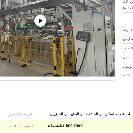
ت من آلات
لمائدة)
لتفاوض
لتصدير
100+
طريقة التشكيل:
لب قصب السكر، لب الخشب، لب القش، لب الخيزران...
خدمة ما بعد البيع:
1000-10000 قطعة/ساعة