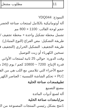
11
مطلوب مشغل
النموذج: YDQ044
آلة أوتوماتيكية بالكامل لمنتجات صناعة الخضرو
حجم لوحة القالب: 1100 × 800 مم
تشمل محطة تشكيل واحدة + محطة تجفيف / ضغ
طريقة التشكيل: مص الفراغ (النوع المتبادل).
طريقة التجفيف: التشكيل الحراري (التجفيف ف
تسخين الكهرباء أو زيت التوصيل
وقت الدورة: حوالي 25 ثانية لمنتجات الأواني
قدرة الإنتاج: 7200 ~ 10800 كجم / يوم ((24 ساعة) ؛
جميع الأجزاء التي تتلامس مع اللب هي من الفو
PLC + تحكم الشاشة اللمسية ؛ العناصر الكهربائية الرئيسية هي سيمنز ؛ العنصر الهوائي الرئيسي هو FESTO أو SMC.
تطبيق
معدات صناعة الخلية
مصنع التصنيع
آلة لصنع أدوات المائدة
مزايا
معدات صناعة الخلية
1تنتج بشكل رئيسي المنتجات المصنوعة من اللب ، مثل صندوق الوجبات ، وعاء الوجبات ، أكواب القهوة ، الأواني ، إلخ.