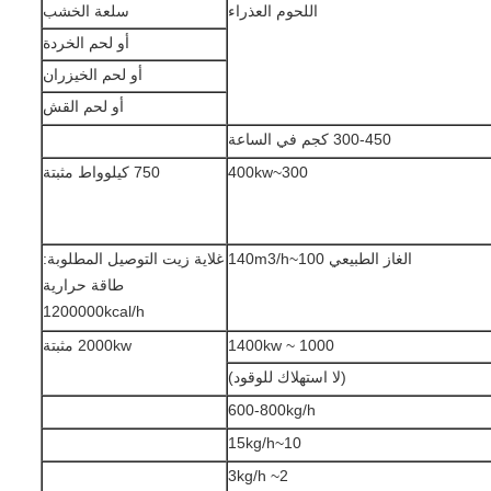
اللحوم العذراء
سلعة الخشب
أو لحم الخردة
أو لحم الخيزران
أو لحم القش
300-450 كجم في الساعة
300~400kw
750 كيلوواط مثبتة
الغاز الطبيعي 100~140m3/h
غلاية زيت التوصيل المطلوبة:
طاقة حرارية
1200000kcal/h
1000 ~ 1400kw
2000kw مثبتة
(لا استهلاك للوقود)
600-800kg/h
10~15kg/h
2~ 3kg/h