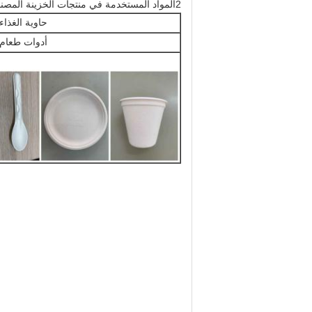
2المواد المستخدمة في منتجات الخزينة المصنوعة من الخيزران هي خزينة الباجاس، خزينة الخيزران، خزينة الخشب، خزينة الحشيش، خزينة قش القمح والخزينة الأخرى.
حاوية الغذاء
أدوات طعام