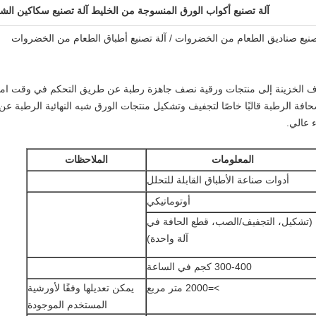
آلة تصنيع أكواب الورق المنسوجة من الخليط آلة تصنيع سكاكين الش
تصنيع صناديق الطعام من الخضروات / آلة تصنيع أطباق الطعام من الخضروات
اف الخزينة إلى منتجات ورقية نصف جاهزة رطبة عن طريق التحكم في وقت امت
افة الرطبة قالبًا خاصًا لتجفيف وتشكيل منتجات الورق شبه النهائية الرطبة عن
ء عالي.
المعلومات
الملاحظات
أدوات صناعة الأطباق القابلة للتحلل
أوتوماتيكي
(تشكيل، التجفيف/الصب، قطع الحافة في
آلة واحدة)
300-400 كجم في الساعة
>=2000 متر مربع
يمكن تعديلها وفقًا لأورشية
المستخدم الموجودة