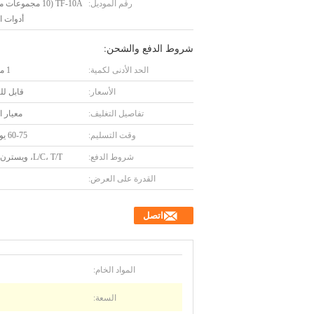
رقم الموديل:
TF-10A (10 مجموعا
أدوات ا
شروط الدفع والشحن:
الحد الأدنى لكمية:
1 مجموعة
الأسعار:
قابل ل
تفاصيل التغليف:
معيار ا
وقت التسليم:
60-75 يوم عمل
شروط الدفع:
L/C، T/T، ويسترن يونيون
القدرة على العرض:
اتصل
المواد الخام:
السعة: