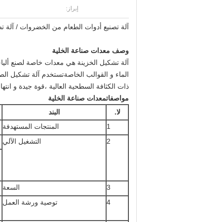
إبراز:
آلة تصنيع أدوات الطعام من الخضروات / آلة 
وصف معدات صناعة الخلية
آلة تشكيل الخزينة هي معدات خاصة لصنع ألي
الماء و القوالب الخاصةتستخدم آلة تشكيل الصح
ذات الكثافة السطحية العالية ،قوة جيدة و انتها
مواصفات
معدات صناعة الخلية
لا.
البند
1
المنتجات المستهدفة
2
التشغيل الآلي
3
السعة
4
توصية ورشة العمل