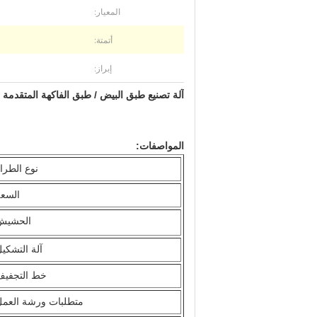
المعيار:
أتمتة:
إبراز:
آلة تصنيع طبق البيض / طبق الفاكهة المتقدمة باستخدا
المواصفات:
نوع الطرا
السع
الحشيش
آلة التشكي
خط التجفيف
متطلبات ورشة العم