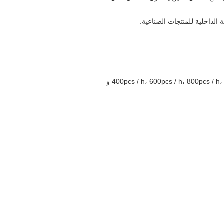
لداخلية للمنتجات الصناعية.
هناك تخصيصات متنوعة للأجهزة لمواصفات مختلفة. معايير القدرة على صينية البيض 30 حزمة لها 400pcs / h، 600pcs / h، 800pcs / h، 1200pcs / h، 2000pcs / h و