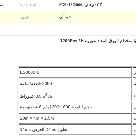
التطبيقات:
CE / توفالو / SGS / ISO9001
صي
الجهد:
شبه آلي
م الورق المعاد تدويره 1200Pcs / h
ز
ES3000-B
ة
3000 قطعة/ساعة
3
35 كيلوواط
3.5m
ل
حجم اللوحة 1600*1200ملم 6 قطع/وحدة
20m × 4m × 2.5m
ل
الطول ≥27m العرض ≥14m