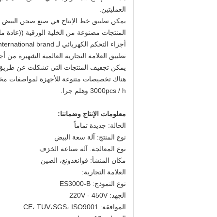
العمليتين.
يمكن تطبيق خط الإنتاج في صنع صحن البيض ، ص
المنتجات مصنوعة من الخلية الورقية ((عادة ما ت
أجزاء التحكم الكهربائي لـ international brand ، أجزاء التحكم النيوماتيكي لـ FESTO و SMC.
تطبيق العلامة التجارية العالمية الشهيرة من أ
يمكن تجفيف المنتجات التي تشكلت عن طريق 
3000pcs / h وهلم جرا.
معلومات الإنتاج وضماننا:
الحالة: جديدة تماماً
نوع المنتج: آلة سعة البيض
نوع المعالجة: آلة صناعة الخزف
مكان المنشأ: قوانغدونغ، الصين
العلامة التجارية:
نوع النموذج: ES3000-B
الجهد: 220V - 450V
الموافقة: CE، TUV،SGS، ISO9001