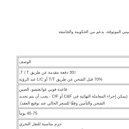
الوصف
30٪ دفعة مقدمة عن طريق T / T،
70% قبل الشحن عن طريق T/T أو L/C عند الرؤية
قاعدة فوبي غوانغتشو، الصين
(يمكن إجراء المعاملة النهائية في C&F أو CIF ، يجب أن يتم تحديد
الشحن والتأمين وفقًا للسعر الحالي عند توقيع العقد).
45-75 يوماً
حزم مناسبة للنقل البحري