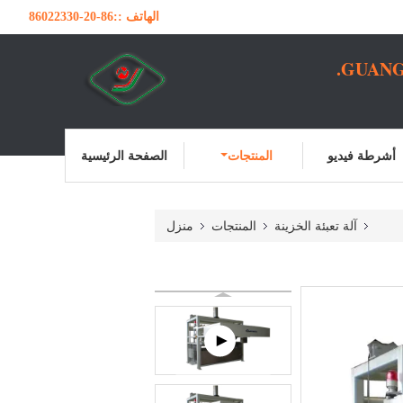
الهاتف ::
86-20-86022330
GUANG
أشرطة فيديو
المنتجات
الصفحة الرئيسية
آلة تعبئة الخزينة
المنتجات
منزل