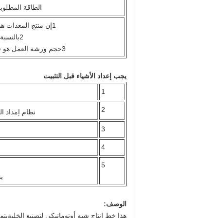
الطاقة المطلوب
1إن منتج المعدات هو طبق البيض 30 علبة بحجم 300 * 300mm ووزن الجاف 65g-70g.
2بالنسبة للقدرات المختلفة، يمكن تخصيص تخصيص حسب متطلبات العملاء.
3حجم ورشة العمل هو فقط للإشارة ويمكن تعديله قليلا وفقا للحجم الفعلي للمصنع العميل.
يجب إعداد الأشياء قبل التثبيت
1
2
نظام إمداد ال
3
4
5
يج
الوصف:
هذا خط إنتاج شبه أوتوماتيكي لتصنيع الخليةيتم