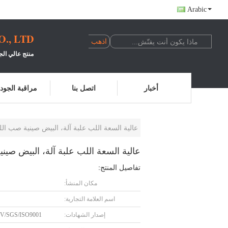
Arabic
, LTD.
منتج عالي الج
أخبار
اتصل بنا
مراقبة الجود
عالية السعة اللب علبة آلة، البيض صينية صب اللب خط إنتاج
عالية السعة اللب علبة آلة، البيض صينية صب ال
تفاصيل المنتج:
مكان المنشأ:
اسم العلامة التجارية:
إصدار الشهادات:
V/SGS/ISO9001