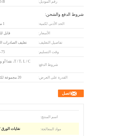
رقم الموديل:
0-B
شروط الدفع والشحن:
الحد الأدنى لكمية:
1 مجموعة
الأسعار:
قابل ل
تفاصيل التغليف:
تغليف الصادرات ال
وقت التسليم:
45-75 
T / T، L / C، نقد
شروط الدفع:
القدرة على العرض:
20 مجموعة لكلّ شهر
اتصل
اسم المنتج:
مواد المعالجة:
نفايات الورق