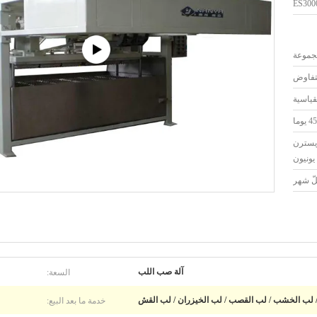
ES300
لتفاوض
قياسية
يوما
ا أو ويسترن
يونيون
السعة:
آلة صب اللب
خدمة ما بعد البيع:
 / لب الخشب / لب القصب / لب الخيزران / لب القش