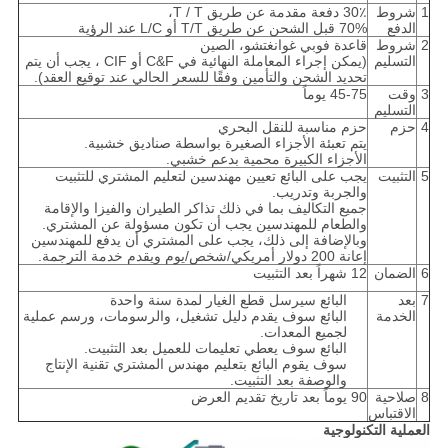
1
شروط
30٪ دفعة مقدمة عن طريق T / T،
الدفع
70% قبل الشحن عن طريق T/T أو L/C عند الرؤية
2
شروط
قاعدة فوبي غوانغتشو، الصين
التسليم
(يمكن إجراء المعاملة النهائية في C&F أو CIF ، يجب أن يتم
تحديد الشحن والتأمين وفقًا للسعر الحالي عند توقيع العقد).
3
وقت
45-75 يوماً
التسليم
4
حزم
حزم مناسبة للنقل البحري
يتم تعبئة الأجزاء الصغيرة بواسطة صناديق خشبية.
الأجزاء الكبيرة محمية بدعم خشبي.
5
التثبيت
يجب على البائع تعيين مهندسين لتعليم المشتري للتثبيت
والجربة وتدريب.
جميع التكاليف بما في ذلك تذاكر الطيران والفيزا والإقامة
والطعام للمهندسين يجب أن تكون مسؤولة عن المشتري.
وبالإضافة إلى ذلك، يجب على المشتري أن يدفع للمهندسين
إعانة 200 دولار أمريكي/شخص/يوم ويقدم خدمة الترجمة.
6
الضمان
12 شهراً بعد التثبيت
7
بعد
البائع سيرسل قطع الغيار لمدة سنة واحدة
الخدمة
البائع سوف يقدم دليل تشغيل، والرسومات، ورسم عملية
لجميع المعدات.
البائع سوف يعطي تعليمات للعميل بعد التثبيت.
سوف يقوم البائع بتعليم مهندس المشتري تقنية الإنتاج
والوصفة بعد التثبيت.
8
صلاحية
90 يوماً بعد تاريخ تقديم العرض
الاقتباس
العملية التكنولوجية