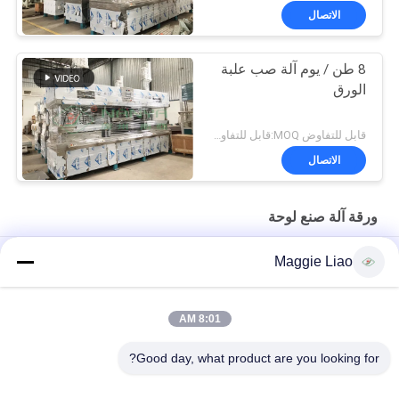
الاتصال
8 طن / يوم آلة صب علبة
الورق
قابل للتفاوض MOQ:قابل للتفاوض
الاتصال
ورقة آلة صنع لوحة
سوبر غرامة لب الورق آلة خشبية لوحة / لوحة صنع 2000PCS آلة /
Maggie Liao
ساعة
270kgs / h العذراء لب لوحة ماكينة صنع اللب صينية المعدات
8:01 AM
قصب السكر القابل للتصرف 900 * 600 مم ماكينة صنع الألواح الورقية
Good day, what product are you looking for?
فئات شعبية
جميع