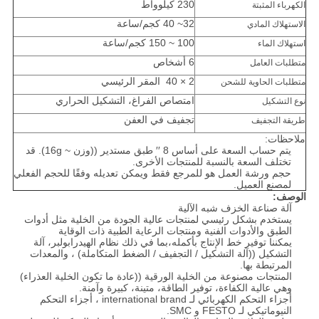
230 كيلوواط
الكهرباء المثبتة
32~ 40 كجم/ساعة
الاستهلاك المادي
100 ~ 150 كجم/ساعة
استهلاك الماء
6 أشخاص
متطلبات العامل
2 × 40 ‬ المقر الرئيسي
متطلبات الحاوية للشحن
امتصاص الفراغ، التشكيل الحراري
نوع التشكيل
تجفيف في العفن
طريقة التجفيف
ملاحظات:
يتم حساب السعة على أساس 8 ′′ طبق مستدير ((وزن ~ 16g). قد
تختلف السعة بالنسبة للمنتجات الأخرى.
حجم ورشة العمل هو للمرجع فقط ويمكن تعديله وفقًا للحجم الفعلي
لمصنع العميل.
الوصف:
آلة صناعة الخزف شبه الآلية
يستخدم بشكل رئيسي لمنتجات عالية الجودة من الخلية مثل أدوات
الطبق والأدوات الفنية ومنتجات الرعاية الطبية ذات الوقاية
يمكننا توفير خط الإنتاج بأكمله،بما في ذلك نظام الهيدرابولبر، آلة
التشكيل ((آلة التشكيل / التجفيف / الضغط المتكاملة) ، والمعدات
المرتبطة بها.
المنتجات مصنوعة من الخلية الورقية ((عادة ما تكون الخلية العذراء)
وهي عالية الكفاءة، توفير الطاقة، متينة، كبيرة وآمنة.
أجزاء التحكم الكهربائي لـ international brand ، أجزاء التحكم
النيوماتيكي لـ FESTO و SMC.