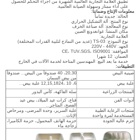
تطبيق العلامة التجارية العالمية الشهيرة من أجزاء التحكم للحصول
على أداء ممتاز وسهولة الصيانة العالمية.
معلومات الإنتاج وضماننا:
الحالة: جديدة تماماً
نوع المنتج: آلة التشكيل الحراري
نوع المعالجة: آلة صناعة الخزف
مكان المنشأ: غوانغدونغ الصين
العلامة التجارية:
نوع النموذج: TS-03 (عديد من النماذج لتلبية القدرات المختلفة)
الجهد: 220V - 440V
الموافقة: CE، TUV،SGS، ISO9001
الضمان: 12 شهرا
خدمة ما بعد البيع: المهندسين المتاحة لخدمة الآلات في الخارج
التطبيقات:
صينية البيض
20,30، 40 صندوقاً من البيض... صندوقاً
من بيض السمان
علبة بيض
6، 10 ،12,15,1824 علبة بيض...
المنتجات الزراعية
سلة الفاكهة، كأس البذور
أدوات الفن
قناع، كرات عيد الميلاد، بيض عيد
الفصح، المتاجر...
منتجات الرعاية الطبية
علبة السرير، وحدة المرضى، ومرحاض
المستخدمة لمرة واحدة
الإناث...
حزم عالية الجودة
حزمة الهاتف المحمول، حزمة الكاميرا،
زجاجة ماء