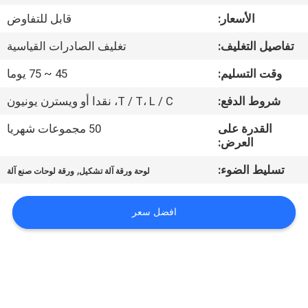
الأسعار:
قابل للتفاوض
معلومات
تفاصيل التغليف:
تغليف الصادرات القياسية
عنا
وقت التسليم:
45 ~ 75 يوما
جولة
شروط الدفع:
T / T، L / C، نقدا أو ويسترن يونيون
في
القدرة على
50 مجموعات شهريا
العرض:
المعمل
تسليط الضوء:
,
لوحة ورقة آلة تشكيل
ورقة لوحات صنع آلة
مراقبة
الجودة
افضل سعر
اتصل
بنا