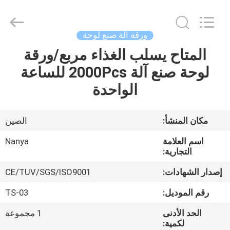
Nanya
Pulp
Molding
Equipment
Co.,
ورقة آلة صنع لوحة
Ltd..
All
Rights
المتاح يسلب الغذاء مربع/ورقة
الصفحة
Reserved.
لوحة صنع آلة 2000Pcs للساعة
الرئيسية
الواحدة
منتجات
مكان المنشأ:
الصين
أشرطة
اسم العلامة
Nanya
فيديو
التجارية:
إصدار الشهادات:
CE/TUV/SGS/ISO9001
عرض
رقم الموديل:
TS-03
الواقع
الحد الأدنى
1 مجموعة
الافتراضي
لكمية: