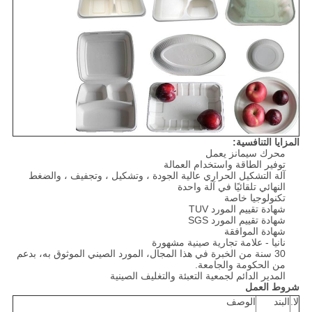
المزايا التنافسية:
محرك سيمانز يعمل
توفير الطاقة واستخدام العمالة
آلة التشكيل الحراري عالية الجودة ، وتشكيل ، وتجفيف ، والضغط
النهائي تلقائيًا في آلة واحدة
تكنولوجيا خاصة
شهادة تقييم المورد TUV
شهادة تقييم المورد SGS
شهادة الموافقة
نانيا - علامة تجارية صينية مشهورة
30 سنة من الخبرة في هذا المجال، المورد الصيني الموثوق به، بدعم
من الحكومة والجامعة.
المدير الدائم لجمعية التعبئة والتغليف الصينية
شروط العمل
لا.
البند
الوصف