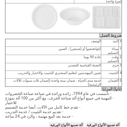
لمرة واحدة
شروط العمل:
لا.
البند
الوصف
1
ميناء
(غوانغتشو) أو (شنشن) ، الصين.
التسليم
2
وقت
عادة 90 يوما
التسليم
3
حزم
التعبئة القياسية للتصدير
4
التثبيت
تعيين المهندسين لتعليم المشتري للتثبيت والاختبار والتدريب.
5
الضمان
خدمة مدى الحياة ، ضمان سنة واحدة ((ضمان ثلاث سنوات للآلات
الرئيسية)
(نانيا) المزايا:
- تأسست في عام 1994، رائدة ورائدة في صناعة صناعة الخضروات
- المهنية في جميع أنواع آلة صناعة الخزف، مع أكثر من 100 آلة نموذج
للاختيار
- تقدم خط كامل من الآلات، أيضا خدمة التصميم
- تقديم خدمة التثبيت / خدمة التدريب
- خدمة بعد البيع مهتمة ، والرد في 24 ساعة
آلة تصنيع الألواح الورقية
آلة تصنيع الألواح الورقية