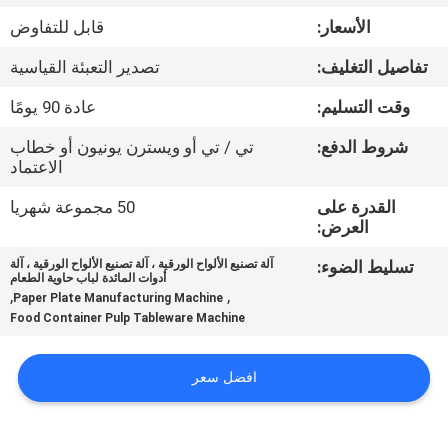
الأسعار:
قابل للتفاوض
معلومات
تفاصيل التغليف:
تصدير التعبئة القياسية
عنا
وقت التسليم:
عادة 90 يومًا
جولة
شروط الدفع:
تي / تي أو ويسترن يونيون أو خطاب
الاعتماد
في
القدرة على
50 مجموعة شهريا
المعمل
العرض:
تسليط الضوء:
آلة تصنيع الألواح الورقية ، آلة تصنيع الألواح الورقية ، آلة
مراقبة
أدوات المائدة لباب حاوية الطعام
,
,
Paper Plate Manufacturing Machine
الجودة
Food Container Pulp Tableware Machine
اتصل
افضل سعر
بنا