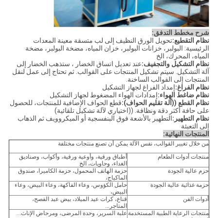
شرح مخطط التدفق:
نظام التقطيع:
تحويل الورق النظيف إلى لب متسقة معينة المعدات
الرئيسية: البولبر، خزانات البولبر، خزان المياه، مضخة البولبر، مضخة
المياه، المحرك، الخ
نظام التشكيل والتجفيف:
عند تعديل اتساق الخضار ، ستذهب الخضار إلى
آلة التشكيل. سيتم تشكيل المنتجات على القوالب. ثم تحتاج إلى عمل لنقل
المنتجات إلى القوالب الساخنة.
نظام الفراغ:
إمداد الفراغ لجهاز التشكيل
نظام ضاغط الهواء:
إمدادات الهواء المضغوط لجهاز التشكيل
نظام القطع ((آلة تقليم الحواف):
قطع الحواف الإضافية للمنتجات، للحصول
على حافة أكثر دقة ونظافة. ((اختياري لآلة تشكيل تلقائية)
نظام التطهير:
التطهير بالأشعة فوق البنفسجية أو الميكروويف ثم الذهاب
إلى التعبئة
المنتجات النهائية:
من خلال تغيير القوالب، نفس الآلة يمكن أن تصنع منتجات مختلفة
منتجات أدوات الطعام
أطباق ورقية، وأوعية ورقية، وأكواب، وصناديق
الغداء، وحاويات، الخ
حزم عالية الجودة
حزمة الهاتف المحمول، حزمة الكاميرا، صندوق
الماكياج،
حزمة غذائية عالية الجودة
حامل الكؤوس، وعاء الفاكهة، وعاء البيض، وعاء
البيض،
أدوات الفن
قناع، كرات عيد الميلاد، بيض عيد الفصح،
المتاجر...
منتجات الرعاية الطبية المستخدمة
علبة السرير، وحدة المرضى، ومرحاض الإناث...