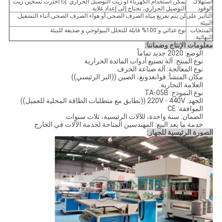
استهلاك
يمكن استخدام الكهرباء أو زيت التوصيل الحراري. إذا اخترت تسخين زيت
الوقود
التوصيل الحراري، تحتاج إلى إعداد غلاية.
التأثير على
لن يتم تفريغ مياه الصرف الصحي أو هواء الصرف الصحي أثناء التشغيل.
البيئة
المنتجات
نوع غذائي و 100% قابلة للتحلل البيولوجي و صديقة للبيئة
النهائية
معلومات الإنتاج وضماننا:
الوضع: 2020 جديد تماماً
نوع المنتج: آلة تصنيع أدوات المائدة الحرارية
نوع المعالجة: آلة صناعة الخزف
مكان المنشأ: قوانغدونغ، الصين ((البر الرئيسي))
العلامة التجارية:
نوع النموذج: TA-05B
الجهد: 220V - 440V ((تطابق مع متطلبات الطاقة المحلية للعميل))
الموافقة: CE
الضمان: سنة واحدة، للآلات الرئيسية، ثلاث سنوات.
خدمة ما بعد البيع: المهندسين المتاحة لخدمة الآلات في الخارج
الصورة الرئيسية للجهاز: