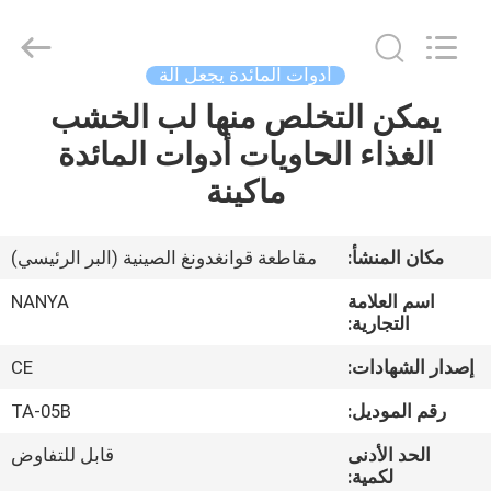
Nanya
Pulp
Molding
Equipment
Co.,
أدوات المائدة يجعل آلة
Ltd..
All
Rights
يمكن التخلص منها لب الخشب
الصفحة
Reserved.
الغذاء الحاويات أدوات المائدة
الرئيسية
ماكينة
منتجات
مكان المنشأ:
مقاطعة قوانغدونغ الصينية (البر الرئيسي)
أشرطة
اسم العلامة
NANYA
فيديو
التجارية:
إصدار الشهادات:
CE
عرض
رقم الموديل:
TA-05B
الواقع
الحد الأدنى
قابل للتفاوض
الافتراضي
لكمية: