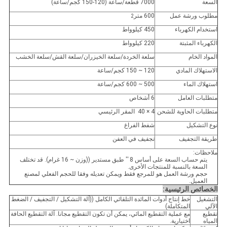
السعة
7000 قطعة/ساعة (120-150 كجم/ساعة)
مطلوب ورشة عمل
600 متر
2
استخدام الكهرباء
450 كيلوواط
الكهرباء المثبتة
220 كيلوواط
المواد الخام
سلعة الخردة/سلعة الخيزران/سلعة القش/سلعة الخشب
الاستهلاك المادي
120 ~ 150 كجم/ساعة
استهلاك الماء
500 ~ 600 كجم/ساعة
متطلبات العامل
6 أشخاص
متطلبات الحاوية للشحن
4 × 40 ‬ المقر الرئيسي
نوع التشكيل
شفط الفراغ
طريقة التجفيف
تجفيف في العفن
ملاحظات:
يتم حساب السعة على أساس 8 ′′ طبق مستدير ((وزن ~ 16 غرام). قد تختلف
السعة بالنسبة للمنتجات الأخرى.
حجم ورشة العمل هو للمرجع فقط ويمكن تعديله وفقا للحجم الفعلي لمصنع
العميل.
الخصائص الرئيسية:
التشغيل
خط إنتاج أدوات المائدة التلقائي الكامل ((آلة التشكيل / التجفيف / الضغط
الآلي
المتكاملة)
تقطيع
مع عملية التقطيع المائي، يمكن أن تكون التقطيع مجانا. آلة التقطيع الحافة
المياه
اختيارية.