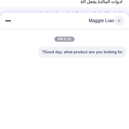
أدوات المائدة يجعل آلة
الكفاءة الآلية الماكينة تصنيع ألواح الورق الخيزران الخضرو
Maggie Liao
آلة تصنيع أدوات المائدة من لب الورق جافة ومقطعة في القالب بشهادة
CE
5:15 PM
آلة تصنيع الألواح الورقية الأوتوماتيكية الخضراء / آلة صنع الألواح القابل
للتصرف
Good day, what product are you looking for?
فئات شعبية
جميع
لب ورقيّ قولبة آلة
اللب معدات صب
آلة تصنيع العبوات
بيضة صينية آلة
البيض آلة الكرتون
أدوات المائدة يجعل آلة