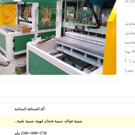
ZC142
لتفاوض
لتفاوض
قياسية
30 يوما
آلة الصحافة الساخنة
صينية فواكه، صينية فنجان قهوة، صينية طبية...
2750×1800×2500 ملم