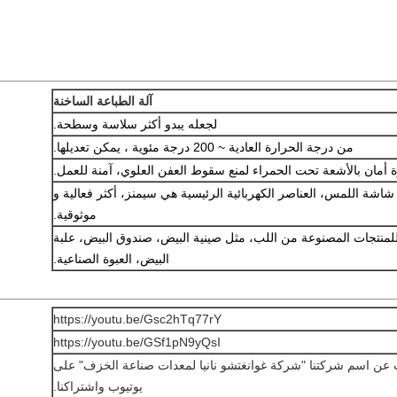
آلة الطباعة الساخنة
لجعله يبدو أكثر سلاسة وسطحة.
من درجة الحرارة العادية ~ 200 درجة مئوية ، يمكن تعديلها.
 أمان بالأشعة تحت الحمراء لمنع سقوط العفن العلوي، آمنة للعمل.
شاشة اللمس، العناصر الكهربائية الرئيسية هي سيمنز، أكثر فعالية و
موثوقية.
منتجات المصنوعة من اللب، مثل صينية البيض، صندوق البيض، علبة
البيض، العبوة الصناعية.
https://youtu.be/Gsc2hTq77rY
https://youtu.be/GSf1pN9yQsI
ث عن اسم شركتنا "شركة غوانغتشو نانيا لمعدات صناعة الخزف" على
يوتيوب واشتراكنا.