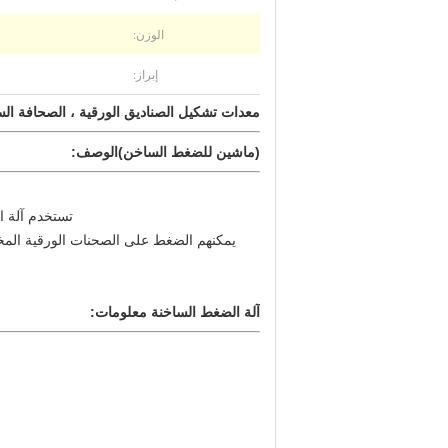
الوزن:
إبراز:
معدات تشكيل الصناديق الورقية ، الصحافة الساخنة / م
(ماشين للضغط الساخن)
الوصف:
تستخدم آلة ا
يمكنهم الضغط على الصحنات الورقية المختل
آلة الضغط الساخنة معلومات: