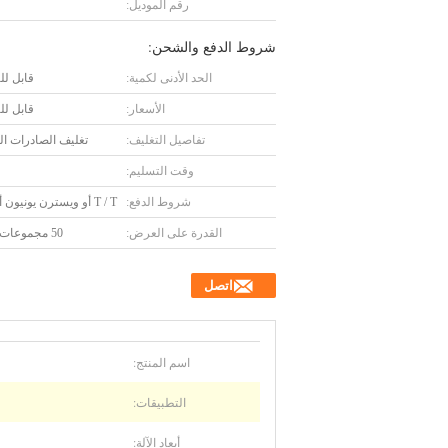
رقم الموديل:
شروط الدفع والشحن:
الحد الأدنى لكمية:
قابل ل
الأسعار:
قابل ل
تفاصيل التغليف:
تغليف الصادرات ال
وقت التسليم:
شروط الدفع:
T / T أو ويسترن يونيون أو L / C
القدرة على العرض:
50 مجموعات شهريا
اتصل
اسم المنتج:
التطبيقات:
أبعاد الآلة: