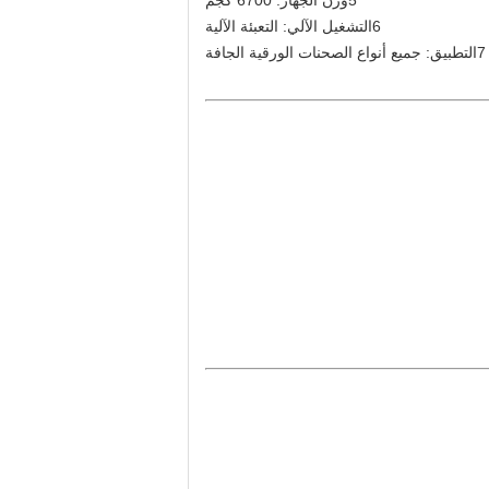
5وزن الجهاز: 6700 كجم
6التشغيل الآلي: التعبئة الآلية
7التطبيق: جميع أنواع الصحنات الورقية الجافة