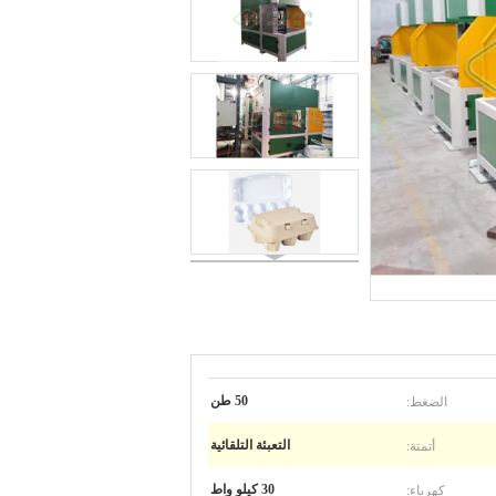
الضغط:
50 طن
أتمتة:
التعبئة التلقائية
كهرباء:
30 كيلو واط