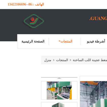
الهاتف ::
86--13422106696
GUANG
أشرطة فيديو
المنتجات
الصفحة الرئيسية
ضغط عجينة اللب الساخنة
المنتجات
منزل