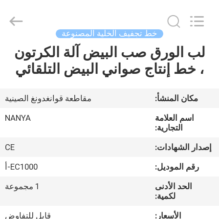
Nanya
Pulp
Molding
Equipment
Co.,
خط تجفيف الخلية المصنوعة
Ltd..
All
Rights
لب الورق صب البيض آلة الكرتون
الصفحة
Reserved.
، خط إنتاج صواني البيض التلقائي
الرئيسية
منتجات
مكان المنشأ:
مقاطعة قوانغدونغ الصينية
اسم العلامة
NANYA
أشرطة
التجارية:
فيديو
إصدار الشهادات:
CE
رقم الموديل:
EC1000-أ
عرض
الحد الأدنى
1 مجموعة
الواقع
لكمية:
الافتراضي
الأسعار:
قابل للتفاوض