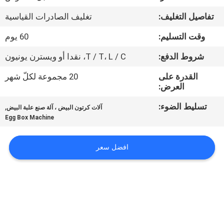
تفاصيل التغليف:
تغليف الصادرات القياسية
معلومات
وقت التسليم:
60 يوم
عنا
شروط الدفع:
T / T، L / C، نقدا أو ويسترن يونيون
جولة
القدرة على
20 مجموعة لكلّ شهر
العرض:
في
المعمل
تسليط الضوء:
,
آلات كرتون البيض ، آلة صنع علبة البيض
Egg Box Machine
مراقبة
افضل سعر
الجودة
اتصل
بنا