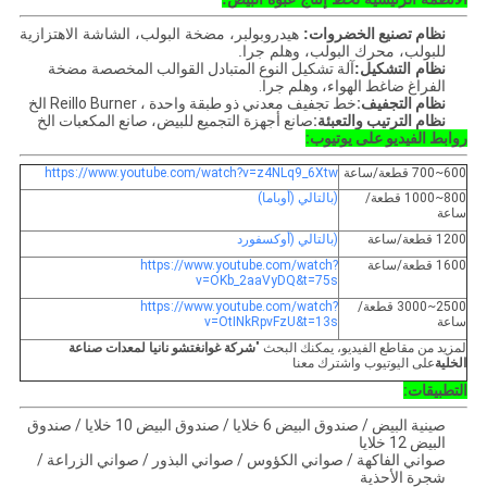
نظام تصنيع الخضروات
:
هيدروبولبر، مضخة البولب، الشاشة الاهتزازية
للبولب، محرك البولب، وهلم جرا.
نظام التشكيل:
آلة تشكيل النوع المتبادل القوالب المخصصة مضخة
الفراغ ضاغط الهواء، وهلم جرا.
نظام التجفيف:
خط تجفيف معدني ذو طبقة واحدة ، Reillo Burner الخ
نظام الترتيب والتعبئة:
صانع أجهزة التجميع للبيض، صانع المكعبات الخ
روابط الفيديو على يوتيوب:
600~700 قطعة/ساعة
https://www.youtube.com/watch?v=z4NLq9_6Xtw
800~1000 قطعة/
(بالتالي (أوباما)
ساعة
1200 قطعة/ساعة
(بالتالي (أوكسفورد
1600 قطعة/ساعة
https://www.youtube.com/watch?
v=OKb_2aaVyDQ&t=75s
2500~3000 قطعة/
https://www.youtube.com/watch?
ساعة
v=OtINkRpvFzU&t=13s
لمزيد من مقاطع الفيديو، يمكنك البحث "
شركة غوانغتشو نانيا لمعدات صناعة
الخلية
على اليوتيوب واشترك معنا
التطبيقات:
صينية البيض / صندوق البيض 6 خلايا / صندوق البيض 10 خلايا / صندوق
البيض 12 خلايا
صواني الفاكهة / صواني الكؤوس / صواني البذور / صواني الزراعة /
شجرة الأحذية