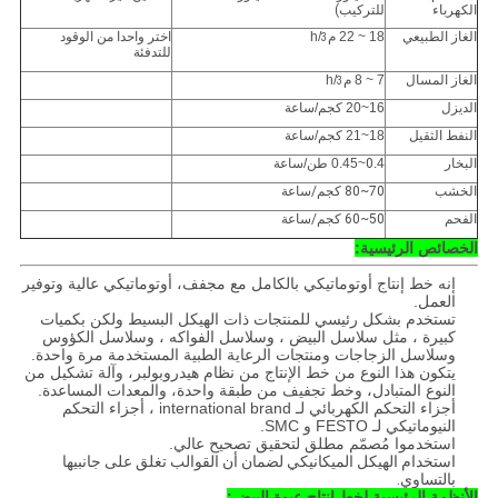
الكهرباء
للتركيب
)
الغاز الطبيعي
18 ~ 22 م
/h
اختر واحدا من الوقود
3
للتدفئة
الغاز المسال
7 ~ 8 م
/h
3
الديزل
16~20 كجم/ساعة
النفط الثقيل
18~21 كجم/ساعة
البخار
.4~0.45 طن/ساعة
0
الخشب
70~80 كجم/ساعة
الفحم
50~60 كجم/ساعة
الخصائص الرئيسية:
إنه خط إنتاج أوتوماتيكي بالكامل مع مجفف، أوتوماتيكي عالية وتوفير
العمل.
تستخدم بشكل رئيسي للمنتجات ذات الهيكل البسيط ولكن بكميات
كبيرة ، مثل سلاسل البيض ، وسلاسل الفواكه ، وسلاسل الكؤوس
وسلاسل الزجاجات ومنتجات الرعاية الطبية المستخدمة مرة واحدة.
يتكون هذا النوع من خط الإنتاج من نظام هيدروبولبر، وآلة تشكيل من
النوع المتبادل، وخط تجفيف من طبقة واحدة، والمعدات المساعدة.
أجزاء التحكم الكهربائي لـ international brand ، أجزاء التحكم
النيوماتيكي لـ FESTO و SMC.
استخدموا مُصمّم مطلق لتحقيق تصحيح عالي.
استخدام الهيكل الميكانيكي لضمان أن القوالب تغلق على جانبيها
بالتساوي.
الأنظمة الرئيسية لخط إنتاج عبوة البيض: