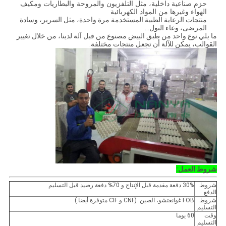
حزم صناعية داخلية، مثل التلفزيون والمروحة والبطاريات ومكيف
الهواء وغيرها من المواد الكهربائية
منتجات الرعاية الطبية المستخدمة مرة واحدة، مثل السرير، وسادة
المرضى، وعاء البول...
ما يلي نوع واحد من طبق البيض مصنوع من قبل آلة لدينا، من خلال تغيير
القوالب، يمكن للآلة أن تجعل منتجات مختلفة.
شروط العمل:
شروط
30% دفعة مقدمة قبل الإنتاج و 70% دفعة رصيد قبل التسليم
الدفع
شروط
FOB غوانغتشو، الصين. (CNF و CIF متوفرة أيضا.)
التسليم
وقت
60 يوما
التسليم