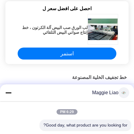
احصل على افضل سعر ل
لب الورق صب البيض آلة الكرتون ، خط
إنتاج صواني البيض التلقائي
استمر
خط تجفيف الخلية المصنوعة
نفق نوع الورق اللب صب آلة تجفيف خط الإنتاج، 220 فولت-440V
Maggie Liao
التلقائي آلة صنع نفايات الورق المضاد للكرتون لخط إنتاج العبوة
الإلكترونية
6:29 PM
لب الورق صب البيض آلة الكرتون ، خط إنتاج صواني البيض التلقائي
Good day, what product are you looking for?