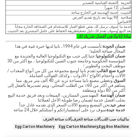
الحزمة
التعبئة القياسية للتصدير
الضمان
12 شهراً
التثبيت
خدمة الهندسة في الخارج متاحة
صلاحية
90 يوماً بعد تاريخ تقديم العرض
الاقتباس
خدمة ما
سوف نرسل لك بعض قطع الغيار للاستخدام في الصحافة الحارة مجاناً
بعد البيع
وسوف نقدم لك دليل تشغيلطريقة الحفاظ على عامل المشتري بعد التثبيت.
لماذا (نانيا) هي أفضل شريك لك:
ضمان الجودة:
تأسست في عام 1994، نانيا لديها خبرة غنية في هذا
المجال صياغة الخلية؛
ضمان التكنولوجيا:
جنبا إلى جنب مع التكنولوجيا العالية والجديدة مع
المؤسسة الحكومية وجامعة جنوب الصين للتكنولوجيا ، مع أكثر من 30
موظف البحث والتطوير ؛
خبرة صنع القالب:
تقدم نانيا أوسع مجموعة من كل من أنواع المعدات /
الآلات وأحجام الألواح / الأدوات ، وكذلك القوالب الشاملة.
السوق:
وتغطي مصنع نانيا مساحة تزيد عن 40 ألف متر مربع، مما
يساهم في أكثر من 60٪ من الطلب المحلي، ويتم تصديرها بالفعل إلى
أكثر من 80 دولة ومنطقة.
ضمان الهندسة
: المهندسين الممتازين، المبيعات وبعد فريق خدمة البيع
يجلب أفضل خدمة لضمان رضا طويلة الأجل لعملائنا.
سعر جيد
نحن المصنع ونصنع الآلات السعر الذي نقدمه عادل جداً
خدمة جيدة
سوف نرد على استفساراتكم و أسئلتكم خلال 24 ساعة
ماكينات صب اللب,آلات صناعة الخزف,آلات صناعة الخزف
Egg Carton Machinery
Egg Carton Machinery,Egg Box Machine