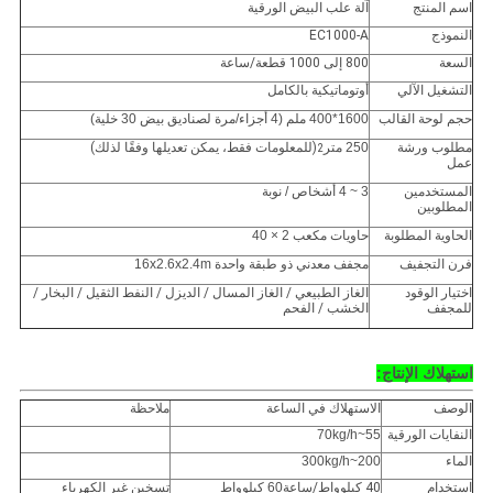
اسم المنتج
آلة علب البيض الورقية
النموذج
EC1000-A
السعة
800 إلى 1000 قطعة/ساعة
التشغيل الآلي
أوتوماتيكية بالكامل
حجم لوحة القالب
1600*400 ملم (4 أجزاء/مرة لصناديق بيض 30 خلية)
مطلوب ورشة
250 متر
(للمعلومات فقط، يمكن تعديلها وفقًا لذلك)
2
عمل
المستخدمين
3 ~ 4 أشخاص / نوبة
المطلوبين
الحاوية المطلوبة
حاويات مكعب 2 × 40
فرن التجفيف
مجفف معدني ذو طبقة واحدة 16x2.6x2.4m
اختيار الوقود
الغاز الطبيعي / الغاز المسال / الديزل / النفط الثقيل / البخار /
للمجفف
الخشب / الفحم
استهلاك الإنتاج:
الوصف
الاستهلاك في الساعة
ملاحظة
النفايات الورقية
55~70kg/h
الماء
200~300kg/h
استخدام
40 كيلوواط/ساعة
60 كيلوواط
تسخين غير الكهرباء