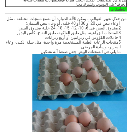
لمزيد من الفيديوهات، يمكنك البحث
"شركة غوانغتشو نانيا لمعدات صناعة
الخزف"
على اليوتيوب واشترك معنا
التطبيقات:
من خلال تغيير القوالب ، يمكن للآلة الدوارة أن تصنع منتجات مختلفة ، مثل
1وعاء بيض في 20 أو 30 أو 40 خلية، أو وعاء بيض السمان؛
2صندوق البيض في 6، 10، 12، 15، 18، 24 خلية صندوق البيض؛
3المنتجات الزراعية، مثل طبق الفاكهة، طبق التفاح، كأس البذور...
4حاملات الكؤوس في زنزانتين أو أربع زنزانات
5منتجات الرعاية الطبية المستخدمة مرة واحدة، مثل سلة الكلى، وعاء
السرير، وسادة المرضى...
ما يلي هي الصحنات البيض جعل صنعنا آلة تشكيل: