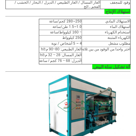
وقود للمجفف
الغاز المسال / الغاز الطبيعي / الديزل / البخار / الخشب /
الفحم ، الخ
استهلاك الإنتاج:
الاستهلاك المادي
250~280 كجم/ساعة
استهلاك الماء
1.0~1.5 طن/ساعة
استخدام الكهرباء
~ 160 كيلوواط/ساعة
الكهرباء المثبتة
250 كيلوواط
مطلوب مشغل
4 ~ 5 أشخاص / نوبة
اختر واحدا من الوقود من بين ثلاثة
الغاز الطبيعي: 80~90 م
/h
3
الغاز المسال: 28 ~ 32 م
/h
3
الديزل: 68 ~ 76 كجم / ساعة
آلة تشكيل سلة البيض: