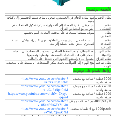
الأنظمة الرئيسية:
نظام الحبوب
ضع المادة الخام في الحشيش، طحن بالماء، ضبط الحشيش إلى كثافة
معينة
نظام
سيتم نقل الخلية المعدلة إلى آلة دوارة، سيتم تشكيل المنتجات في
التشكيل
القوالب مع امتصاص الفراغ.
نظام
سوف تسقط المنتجات على مجفف المعادن ليتم تجفيفها.
التجفيف
نظام
بالنسبة لصحن البيض وصحن الفاكهة، فهي اختياريّة؛ ولكن بالنسبة
الصحافة
لصندوق البيض، هذه العملية إلزامية.
الساخنة
نظام الترتيب
بعد الجفاف أو بعد الضغط الساخن ، ستذهب المنتجات إلى التعبئة.
والتعبئة
الحكم على عدد المنتجات المجففة ، وفصلها وتجميعها.
نظام الفراغ
امتصوا الماء واصنعوا اللحوم التي تتشكل على القالب
نظام ضاغط
نفخ الهواء إلى القوالب، بحيث يمكن للمنتجات أن تسقط على المجفف.
الهواء
روابط الفيديو على يوتيوب:
3000 قطعة / ساعة مع مجفف
https://www.youtube.com/watch?
طبقة واحدة
v=CX9NgjBZ0Nk
4000 قطعة / ساعة مع مجفف
https://www.youtube.com/watch?
طبقة واحدة
v=JCu3xNpnCsM
6000 قطعة / ساعة مع مجفف
https://www.youtube.com/watch?v=9XpyL-
طبقة واحدة
ggwi4
4000pcs / h مع 6 طبقات مجفف
https://www.youtube.com/watch?
v=85eeIP8xCEY&t=3s
6000pcs/h مع 6 طبقات مجفف
https://www.youtube.com/watch?
v=YIeLPQnwO4M