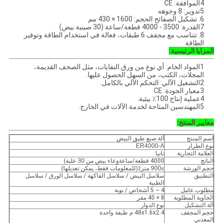
4الموافقة: CE
5تدوير: 8 وجوهه
6. تشكيل الصفائح الحجم: 1600 × 430 مم
7القدرة: 3500 - 4000 قطعة/ساعة (30 صينية بيض)
8. تتناسب مع مجفف 6 طبقات، فعالة في استخدام الطاقة وتوفير
الطاقة
المزايا الرئيسية:
1المواد الخام: أي نوع من ورق النفايات، مثل الصحف القديمة،
المجلات، الكتب، من السهل الحصول عليها.
2التشغيل الآلي: التحكم الآلي بالكامل.
3معيار الجودة: CE
4عملية إنتاج 100٪ بيئية.
5المهندسين المتاحة لخدمة الآلات في الخارج.
معايير المنتج:
اسم المنتج
آلة صنع طبق البيض
نوع الطراز
ER4000-A
العلامة التجارية
نانيا
الناتج
4000 قطعة/ساعة
وعاء بيض من 30 علبة)
حجم الورشة
≥
900 متر
(للمعلومات فقط، يمكن تعديلها)
2
التطبيق
سلاسل البيض / سلاسل الفاكهة / سلاسل الورق / سلاسل
الطبية
مطلوب عامل
4 ~ 5 أشخاص / نوبة
الحاوية المطلوبة
8 × 40 مقر
آلة التشكيل
نوع الدوار
حجم المجفف
48x1.6x2.4 م طبقة واحدة
المعدني