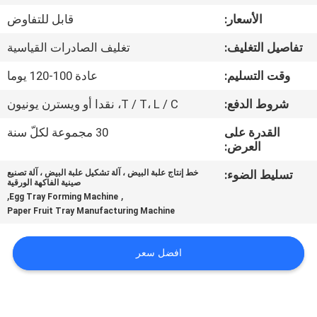
الأسعار:
قابل للتفاوض
معلومات
تفاصيل التغليف:
تغليف الصادرات القياسية
عنا
وقت التسليم:
عادة 100-120 يوما
جولة
شروط الدفع:
T / T، L / C، نقدا أو ويسترن يونيون
في
القدرة على
30 مجموعة لكلّ سنة
العرض:
المعمل
تسليط الضوء:
خط إنتاج علبة البيض ، آلة تشكيل علبة البيض ، آلة تصنيع
صينية الفاكهة الورقية
مراقبة
,
,
Egg Tray Forming Machine
Paper Fruit Tray Manufacturing Machine
الجودة
افضل سعر
اتصل
بنا