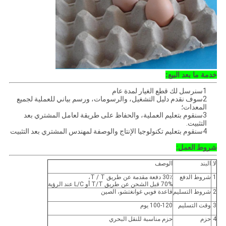
خدمة ما بعد البيع:
1سنرسل لك قطع الغيار لمدة عام
2سوف نقدم دليل التشغيل، والرسومات، ورسم بياني للعملية لجميع
المعدات؛
3سنقوم بتعليم العملية، والحفاظ على طريقة لعامل المشتري بعد
التثبيت.
4سنقوم بتعليم تكنولوجيا الإنتاج والوصفة لمهندس المشتري بعد التثبيت
شروط العمل:
لا.
البند
الوصف
1
شروط الدفع
30٪ دفعة مقدمة عن طريق T / T،
70% قبل الشحن عن طريق T/T أو L/C عند الرؤية
2
شروط التسليم
قاعدة فوبي غوانغتشو، الصين
3
وقت التسليم
100-120 يوم
4
حزم
حزم مناسبة للنقل البحري