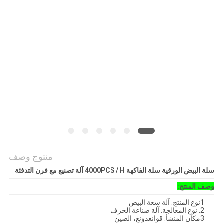
أخبار
خريطة
الموقع
PRIVACY
POLICY
منتوج وصف
سلة البيض الورقية سلة الفاكهة 4000PCS / H آلة تصنيع مع فرن التدفئة
وصف المنتج:
1نوع المنتج: آلة سعة البيض
2. نوع المعالجة: آلة صناعة الخزف
3مكان المنشأ: قوانغدونغ، الصين