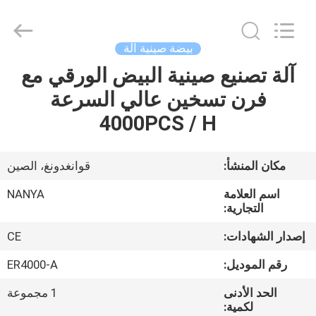
Nanya
Pulp
Molding
Equipment
Co.,
بيضة صينية آلة
Ltd..
All
Rights
آلة تصنيع صينية البيض الورقي مع
الصفحة
Reserved.
فرن تسخين عالي السرعة
الرئيسية
4000PCS / H
منتجات
مكان المنشأ:
قوانغدونغ، الصين
أشرطة
اسم العلامة
NANYA
فيديو
التجارية:
إصدار الشهادات:
CE
عرض
رقم الموديل:
ER4000-A
الواقع
الحد الأدنى
1 مجموعة
الافتراضي
لكمية: