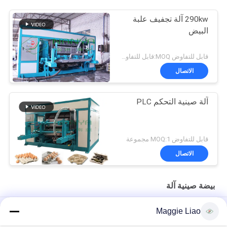
290kw آلة تجفيف علبة
البيض
قابل للتفاوض MOQ:قابل للتفاوض
الاتصال
آلة صينية التحكم PLC
قابل للتفاوض MOQ:1 مجموعة
الاتصال
بيضة صينية آلة
حامل الأكواب الدوارة الأوتوماتيكية بالكامل / آلات تشكيل صواني البيض
Maggie Liao