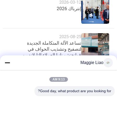
2026-03-12
أخبار
إنترباك 2026
خريطة
الموقع
2025-08-25
تساعد الآلة المتكاملة الجديدة
PRIVACY
لتصفيح وتشذيب الحواف في
قوانغتشو نانيا العملاء التايلانديين
POLICY
على تعزيز كفاءة الإنتاج
Maggie Liao
أعلى
9:13 AM
Good day, what product are you looking for?
فئات شعبية
جميع