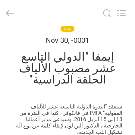
Nanya
Pulp
Molding
Equipment
Co.,
Ltd..
All
Rights
الصفحة
NEWS
Reserved.
Nov 30, -0001
الرئيسية
إيمفا "الدولي التاسع
منتجات
عشر مصبوب الألياف
الحلقة الدراسية"
أشرطة
فيديو
ستعقد "الندوة الدولية التاسعة عشر للألياف
عرض
المقولبة" IMFA في فانكوفر ، كندا في الفترة من
الواقع
13 إلى 15 أبريل 2016. وسيدعى مدير أعمالنا
الخارجية ، الدكتور ألين لون لإلقاء كلمة عن نوع آلة
الافتراضي
تشكيل اللب الجديدة.