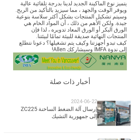
يتميز نوع الماكينة الجديد لدينا بدرجة تلقائية عالية
ويوفر الوقت والجهد ، مما سيزيد بالتأكيد من الربح.
معلومات
وسيتم تشكيل المنتجات بشكل أكثر سلاسة بنوعية
جيدة. ولكن الأهم من ذلك ، أن المواد الخام هي
عنا
الورق البكر أو الورق المعاد تدويره ، لذا فإن
المنتجات النهائية صديقة للبيئة تمامًا لبيئتنا.
كيف تبدو أجهزتنا وكيف يتم تشغيلها؟ دعونا نتطلع
جولة
إلى ندوة IMFA وسيشاركك Allen!
في
المعمل
أخبار ذات صلة
مراقبة
الجودة
2024-06-22
إرسال آلة الضغط الساخنة ZC225
إلى جمهورية التشيك
اتصل
بنا