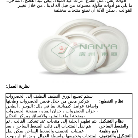
أدوات الفن، مثل القناع، كرات عيد الميلاد، بيض عيد الفصح، المتاجر...
ما يلي هو أدوات طاولة مصنوعة من قبل آلة لدينا ، من خلال تغيير
القوالب ، يمكن للآلة أن تصنع منتجات مختلفة.
نظرية العمل:
سيتم تصنيع الورق النظيف النظيف إلى الخضروات
نظام التقطيع:
بتركيز معين من خلال فحص الخضروات وطحنها
وإضافة عوامل كيميائية. بما في ذلك: البوبلر ، الطحن
، خزان الخضروات ، خزان المياه ، مضخة الخضروات
،مضخة الماء، المثير، والاتساق ومركز التحكم
نظام التشكيل
يتم تطهير الخلية إلى منتجات عند تشكيل القالب ، ثم
والضغط الساخن
يتم نقل المنتجات إلى قالب الضغط الساخن ، بعد
(مع وظيفة
عمليات التجفيف والضغط الساخن.يمكن نقل
التشكيل والتجفيف
المنتجات وتجميعها بواسطة العمال أو بذراع الروبوت.