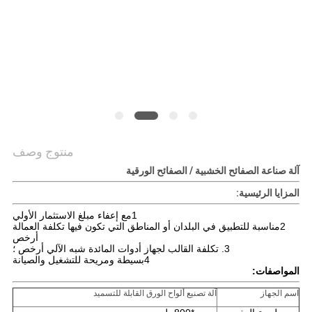
أخبار
خريطة
الموقع
PRIVACY
POLICY
منتوج وصف
آلة صناعة الصفائح الخشبية / الصفائح الورقية
المزايا الرئيسية:
1مع إعفاء مبلغ الاستثمار الأولي
2مناسبة للتطبيق في البلدان أو المناطق التي تكون فيها تكلفة العمالة
أرخص
3. تكلفة القالب لجهاز أدوات المائدة شبه الآلي أرخص ؛
4بسيطة ومريحة للتشغيل والصيانة
المواصفات:
اسم الجهاز
آلة تصنيع ألواح الورق القابلة للتسميد