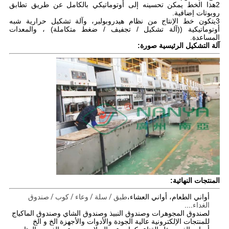
2هذا الخط يمكن تحسينه إلى أوتوماتيكي بالكامل عن طريق تطابق
روبوتات إضافية.
3يتكون خط الإنتاج من نظام هيدروبولبر، وآلة تشكيل حرارية شبه
أوتوماتيكية ((آلة تشكيل / تجفيف / ضغط متكاملة) ، والمعدات
المساعدة.
آلة التشكيل الرئيسية صورة:
المنتجات النهائية:
أواني الطعام، أواني العشاء،
طبق / سلة / وعاء / كوب / صندوق
الغداء
....
لصندوق المجوهرات وصندوق النبيذ وصندوق الشاي وصندوق الماكياج
للمنتجات الإلكترونية عالية الجودة والأدوات والأجهزة الخ و الخ