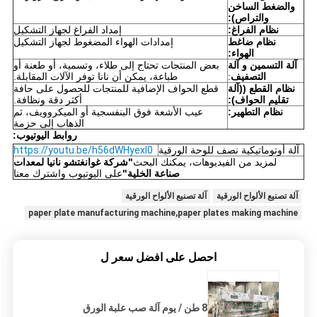
والضغط الساخن
والتراص):
نظام الفراغ:
إمداد الفراغ لجهاز التشكيل
نظام ضاغط
إمدادات الهواء المضغوط لجهاز التشكيل
الهواء:
آلة التسمين و آلة
بعض المنتجات تحتاج إلى طلاء، وتسمية، أو طعنة أو
التصفيف
:
طباعة، يمكن أن نانا توفر الآلات المقابلة.
نظام القطع ((آلة
قطع الحواف الإضافية للمنتجات للحصول على حافة
تقليم الحواف):
أكثر دقة ونظافة.
نظام التطهير:
عيب الأشعة فوق البنفسجية أو الميكروويف، ثم
الذهاب إلى حزمة
روابط اليوتيوب:
آلة أوتوماتيكية نصف للوحة الورقية
https://youtu.be/h56dWHyexI0
لمزيد من الفيديوهات، يمكنك البحث
"شركة غوانغتشو نانيا لمعدات
صناعة الخلية"
على اليوتيوب واشترك معنا
آلة تصنيع الألواح الورقية
آلة تصنيع الألواح الورقية
paper plate manufacturing machine,paper plates making machine
احصل على افضل سعر ل
8 طن / يوم آلة صب علبة الورق