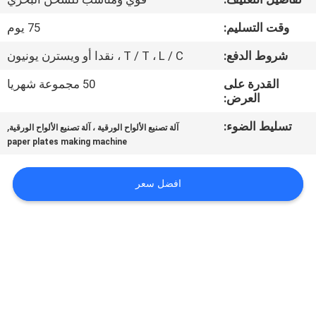
وقت التسليم:
75 يوم
معلومات
عنا
شروط الدفع:
T / T ، L / C ، نقدا أو ويسترن يونيون
القدرة على
50 مجموعة شهريا
العرض:
جولة
في
تسليط الضوء:
,
آلة تصنيع الألواح الورقية ، آلة تصنيع الألواح الورقية
paper plates making machine
المعمل
افضل سعر
مراقبة
الجودة
اتصل
بنا