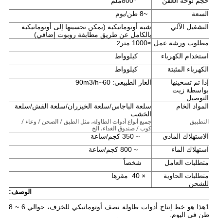
حجم لوحة العفن
1100*800ملم
السعة
6~8 طن/يوم
التشغيل الآلي
شبه أوتوماتيكية (يمكن تحسينها إلى أوتوماتيكية
بالكامل عن طريق مطابقة روبوت إضافي)
مطلوب ورشة عمل
≥1000 متر
2
استخدام الكهرباء
220 كيلوواط
الكهرباء المثبتة
380 كيلوواط
إذا تم تسخينها
الغاز الطبيعي: 60~90m3/h
بواسطة زيت
التوصيل
المواد الخام
سلعة الباجاس/سلعة الخيزران/سلعة القش/سلعة
الخشب
التطبيق
جميع أنواع أدوات الطاولة، مثل الطبق / الصحن / وعاء /
كوب / صندوق الغداء، الخ
الاستهلاك المادي
250~ 350 كجم/ساعة
استهلاك الماء
600 ~ 800 كجم/ساعة
متطلبات العامل
22 شخصاً
متطلبات الحاوية
5 × 40 ‬ مقرها
للشحن
الوصف:
1هذا هو خط إنتاج أدوات طاولة نصف أوتوماتيكي للخزف، حوالي 6 ~ 8
طن في اليوم.