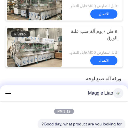
قابل للتفاوض MOQ:قابل للتفاوض
الاتصال
8 طن / يوم آلة صب علبة
الورق
قابل للتفاوض MOQ:قابل للتفاوض
الاتصال
ورقة آلة صنع لوحة
سوبر غرامة لب الورق آلة خشبية لوحة / لوحة صنع 2000PCS آلة /
Maggie Liao
ساعة
270kgs / h العذراء لب لوحة ماكينة صنع اللب صينية المعدات
3:19 PM
قصب السكر القابل للتصرف 900 * 600 مم ماكينة صنع الألواح الورقية
Good day, what product are you looking for?