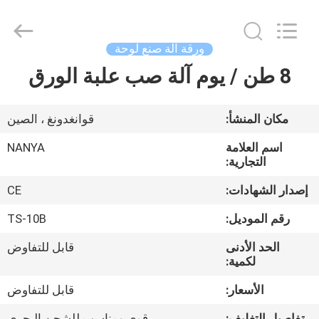
Nanya
Pulp
Molding
Equipment
Co.,
ورقة آلة صنع لوحة
Ltd..
All
Rights
8 طن / يوم آلة صب علبة الورق
الصفحة
Reserved.
الرئيسية
مكان المنشأ:
قوانغدونغ ، الصين
منتجات
اسم العلامة
NANYA
التجارية:
أشرطة
إصدار الشهادات:
CE
فيديو
رقم الموديل:
TS-10B
الحد الأدنى
قابل للتفاوض
عرض
لكمية:
الواقع
الأسعار:
قابل للتفاوض
الافتراضي
تفاصيل التغليف:
قوي ومناسب للشحن البحري